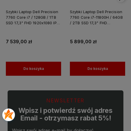
Szybki Laptop Dell Precision
Szybki Laptop Dell Precision
7760 Core i7 / 128GB / 1TB
7760 Core i7-11800H / 64GB
SSD 17,3" FHD 1920x1080 IPS
/ 2TB SSD 17,3" FHD
Nvidia RTX A4000 8GB
1920x1080 IPS Nvidia RTX
GDDR6 Windows 11 PRO /
A4000 8GB GDDR6 Windows
Laptop do Grafiki
11 PRO / Laptop do Grafiki
7 539,00 zł
5 899,00 zł
Projektowania
Projektowania
Do koszyka
Do koszyka
NEWSLETTER
Wpisz i potwierdź swój adres
Email - otrzymasz rabat 5%!
Wpisz swój adres e-mail by dołączyć