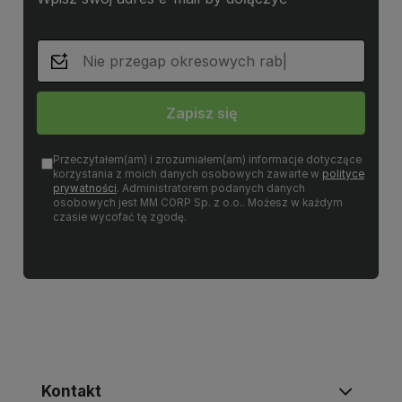
Zapisz się
Przeczytałem(am) i zrozumiałem(am) informacje dotyczące
korzystania z moich danych osobowych zawarte w
polityce
prywatności
. Administratorem podanych danych
osobowych jest MM CORP Sp. z o.o.. Możesz w każdym
czasie wycofać tę zgodę.
Kontakt