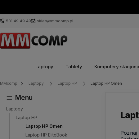
531 49 49 49
sklep@mmcomp.pl
Laptopy
Tablety
Komputery stacjon
MMcomp
Laptopy
Laptop HP
Laptop HP Omen
Menu
Laptopy
Lap
Laptop HP
Laptop HP Omen
Poznaj
Laptop HP EliteBook