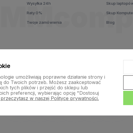
Wysyłka 24h
Skup laptopó
Raty 0%
Skup Komput
Twoje zamówienia
Blog
okie
nologie umożliwiają poprawne działanie strony i
ę do Twoich potrzeb. Możesz zaakceptować
ch tych plików i przejść do sklepu lub
ich preferencji, wybierając opcję "Dostosuj
 przeczytasz w naszej Polityce prywatności.
p internetowy Shoper.pl
Szablon Shoper Modern 3.0™
od GrowComm