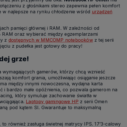
łączeniu z głośnikami stereo zapewnia pełen komfort
w najlepsze na rynku chłodzenie wśród
urządzeń
ach pamięci głównej i RAM. W zależności od
GB RAM oraz wybierać między egzemplarzami
dy z
dostępnych w MMCOMP notebooków
z tej serii
ęciu z pudełka jest gotowy do pracy!
ej grze!
dla wymagających gamerów, którzy chcą wznieść
ają komfort grania, umożliwiając osiąganie jeszcze
 ma między innymi nowoczesna, wydajna karta
 i bardzo małe opóźnienia, co pozwala gamerom na
racing, który symuluje zachowanie światła w
 wciągająca.
Laptopy gamingowe HP
z serii Omen
aną pod kątem SI. Gwarantuje to maksymalną
, to również zasługa świetnej matrycy IPS. 17’3-calowy