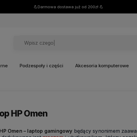
💪Darmowa dostawa już od 200zł 💪
arne
Podzespoły i części
Akcesoria komputerowe
top HP Omen
HP Omen – laptop gamingowy
będący synonimem zaawans