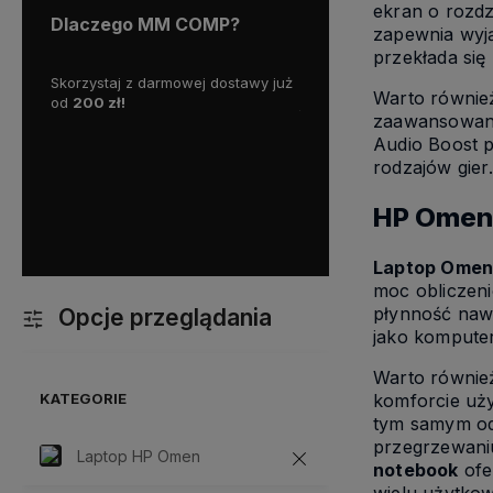
ekran o rozdz
Dlaczego MM COMP?
zapewnia wyj
przekłada się
wy już
Działamy od 2007 roku, mamy więc
Wszystkie nasze produkty o
Warto również
już
18 lat doświadczenia na
gwaracją, a nasz doświadc
zaawansowane 
polskim rynku.
personel pomoże w wyborz
optymalnego sprzętu, oraz
Audio Boost p
z kazdym problemem doty
rodzajów gier
komputera.
Dodatkowo mo
liczyć na ekspresową i p
HP Omen 
dostawę!
Laptop Ome
moc obliczen
płynność nawe
Opcje przeglądania
jako kompute
Warto również
KATEGORIE
komforcie uży
tym samym odp
przegrzewaniu
Laptop HP Omen
notebook
ofe
wielu użytko