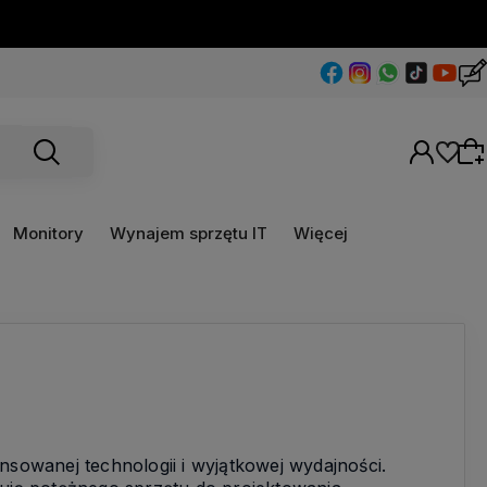
Monitory
Wynajem sprzętu IT
Więcej
Wybierz coś dla siebie z naszej aktualnej
oferty lub zaloguj się, aby przywrócić dodane
produkty do listy z poprzedniej sesji.
owanej technologii i wyjątkowej wydajności.