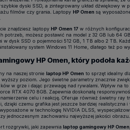
szybkie dyski SSD, a zintegrowany układ dźwiękowy w po
ażu filmów czy grania. Laptopy
HP Omen
są wyposażone 
.
cie znajdziesz laptopy
HP Omen 17
w różnych konfiguracj
ch potrzeb, możesz postawić na model z 32 GB lub 64 
 w dysk SSD o pojemności 512 GB, 1 TB albo 2 TB. Każ
ainstalowany system Windows 11 Home, dlatego też po wyj
amingowy HP Omen, który podoła każd
y na naszej stronie
laptop HP Omen
to sprzęt idealny 
wyższy poziom. Jego świetne parametry znacznie zwiększ
ików w grze i dając przewagę nad rywalami. Wpływ na to
Force RTX 4070 8GB. Zapewnia doskonałą responsywność
namierzenie celu i reakcję. Oferuje również świetny ray t
, dzięki czemu grafika jest jeszcze bardziej realistyczna i
e wyposażone w technologię NVIDIA DLSS, wyspecjalizow
rzy jednoczesnym zachowaniu najwyższej jakości obrazu.
t rozgrywki, jaki zapewnia
laptop gamingowy HP Omen