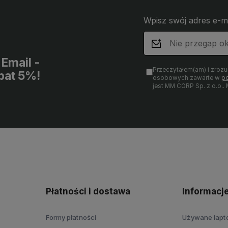
Wpisz swój adres e-m
Email -
Przeczytałem(am) i zroz
bat 5%!
osobowych zawarte w
po
jest MM CORP Sp. z o.o.
Płatności i dostawa
Informacj
Formy płatności
Używane lap