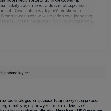
ują potężnego sprzętu do projektowania,
nia radziły sobie nawet z dużym obciążeniem.
daniach. Gwarantują wydajność, doskonałą
P Omen
inwestujesz w wielozadaniową jednostkę,
ocześnie. Poznaj możliwości tych nowoczesnych,
men laptop
!
ch podane kryteria.
technologie. Znajdziesz tutaj najwyższej jakości
mingu matrycę o podwyższonej rozdzielczości i
obraz jest przyjemny dla oka.
Notebook HP Omen
ma