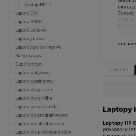
Seria t
Laptop HP 17
montażu
Zostały
Laptop Dell
grafikę
Laptop ASUS
która d
Laptop Lenovo
zaawan
Laptopy nowe
ZOBACZ
Laptopy poleasingowe
Małe laptopy
Duże laptopy
WSTECZ
Laptop dotykowy
Laptop gamingowy
Laptop dla gracza
Laptop dla grafika
Laptop dla architekta
Laptopy
Laptop do programowania
Laptopy HP 
Laptop do obróbki zdjęć
procesory Int
Laptop dla profesjonalistów
świetnych kąt