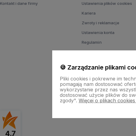
Kontakt i dane firmy
Ustawienia plików cookies
Kariera
Zwroty i reklamacje
Ustawienia konta
Regulamin
Polityka prywatności
Ustawienia plików cookies
🍪 Zarządzanie plikami co
Pliki cookies i pokrewne im tech
pomagają nam dostosować ofert
wykorzystanie przez nas wszystki
dostosować użycie plików do swo
zgody".
Więcej o plikach cookies
Skle
4.7