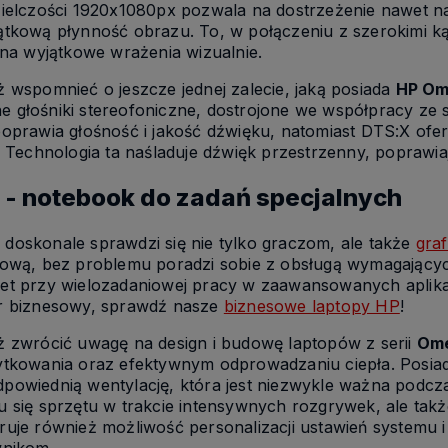
ielczości 1920x1080px pozwala na dostrzeżenie nawet na
ątkową płynność obrazu. To, w połączeniu z szerokimi k
 na wyjątkowe wrażenia wizualnie.
bjęte są
Skorzystaj z darmowej dostawy już
Działamy od 2007 roku, m
 wspomnieć o jeszcze jednej zalecie, jaką posiada
HP Om
zony
od
200 zł!
już
18 lat doświadczenia 
głośniki stereofoniczne, dostrojone we współpracy ze s
e
polskim rynku.
 pomoże
oprawia głośność i jakość dźwięku, natomiast DTS:X ofe
czącym
. Technologia ta naśladuje dźwięk przestrzenny, popraw
żesz
ewną
- notebook do zadań specjalnych
n
doskonale sprawdzi się nie tylko graczom, ale także
gra
iową, bez problemu poradzi sobie z obsługą wymagający
t przy wielozadaniowej pracy w zaawansowanych aplikacj
r biznesowy, sprawdź nasze
biznesowe laptopy HP
!
 zwrócić uwagę na design i budowę laptopów z serii
Om
tkowania oraz efektywnym odprowadzaniu ciepła. Posiad
owiednią wentylację, która jest niezwykle ważna podczas
 się sprzętu w trakcie intensywnych rozgrywek, ale takż
ruje również możliwość personalizacji ustawień systemu 
wnikom.