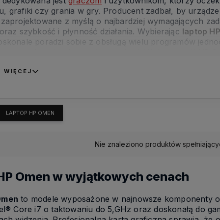
a dedykowana jest
graczom
i użytkownikom, którzy oczek
, grafiki czy grania w gry. Producent zadbał, by urządze
 zaprojektowane z myślą o najbardziej wymagających za
 oraz szybkość i płynność działania. Wybierając
laptop H
oskonale poradzi sobie z obsługą wielu programów jedn
sowanych technologicznie urządzeń. Wybierz swój
HP O
 WIĘCEJ
LAPTOP HP OMEN
Nie znaleziono produktów spełniający
 HP Omen w wyjątkowych cenach
Omen
to modele wyposażone w najnowsze komponenty oraz 
el® Core i7 o taktowaniu do 5,GHz oraz doskonałą do ga
ach widzenia. Profesjonalna karta graficzna sprawia, że 