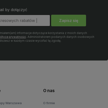
ail by dołączyć
Zapisz się
umiałem(am) informacje dotyczące korzystania z moich danych
lityce prywatności
. Administratorem podanych danych osobowych
. Możesz w każdym czasie wycofać tę zgodę.
e
O nas
topy Warszawa
O firmie