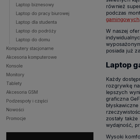
Laptop biznesowy
również super
podczas mont
Laptop do pracy biurowej
gamingowych
Laptop dla studenta
W naszej ofer
Laptop do podróży
indywidualny
Laptop do domu
wyposażonymi
Komputery stacjonarne
posiada już z
Akcesoria komputerowe
Laptop g
Konsole
Monitory
Każdy dostępn
Tablety
rozgrywkę na 
lepszych wyn
Akcesoria GSM
graficzna Ge
Podzespoły i części
błyskawiczne 
Nowości
rzeczywistości
zostały takż
Promocje
wydajność, p
Wysoki komfor