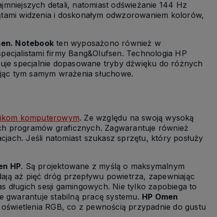
jmniejszych detali, natomiast odświeżanie 144 Hz
ątami widzenia i doskonałym odwzorowaniem kolorów,
amy więc
Wszystkie nasze produkty objęte są
en. Notebook
ten wyposażono również w
na
gwaracją, a nasz doświadczony
pecjalistami firmy Bang&Olufsen. Technologia HP
personel pomoże w wyborze
optymalnego sprzętu, oraz pomoże
ruje specjalnie dopasowane tryby dźwięku do różnych
z kazdym problemem dotyczącym
iając tym samym wrażenia słuchowe.
komputera.
Dodatkowo możesz
liczyć na ekspresową i pewną
dostawę!
fikom komputerowym
. Ze względu na swoją wysoką
ch programów graficznych. Zagwarantuje również
ach. Jeśli natomiast szukasz sprzętu, który posłuży
en HP
. Są projektowane z myślą o maksymalnym
ają aż pięć dróg przepływu powietrza, zapewniając
 długich sesji gamingowych. Nie tylko zapobiega to
e gwarantuje stabilną pracę systemu.
HP Omen
i oświetlenia RGB, co z pewnością przypadnie do gustu