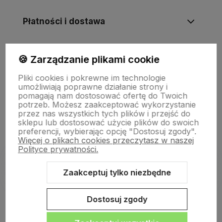
Płatności i dostawa
Informacje
🍪 Zarządzanie plikami cookie
Pliki cookies i pokrewne im technologie
umożliwiają poprawne działanie strony i
O nas
pomagają nam dostosować ofertę do Twoich
potrzeb. Możesz zaakceptować wykorzystanie
przez nas wszystkich tych plików i przejść do
sklepu lub dostosować użycie plików do swoich
preferencji, wybierając opcję "Dostosuj zgody".
Więcej o plikach cookies przeczytasz w naszej
Polityce prywatności.
Zaakceptuj tylko niezbędne
Sklep internetowy Shoper.pl
Szablon Shoper Modern 3.0™
od
GrowCommerce
Dostosuj zgody