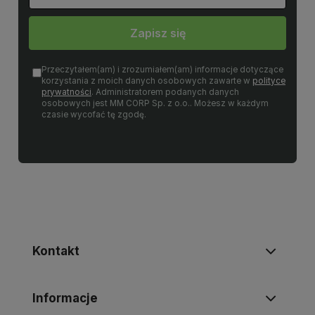
Zapisz się
Przeczytałem(am) i zrozumiałem(am) informacje dotyczące
korzystania z moich danych osobowych zawarte w
polityce
prywatności
. Administratorem podanych danych
osobowych jest MM CORP Sp. z o.o.. Możesz w każdym
czasie wycofać tę zgodę.
Kontakt
Informacje