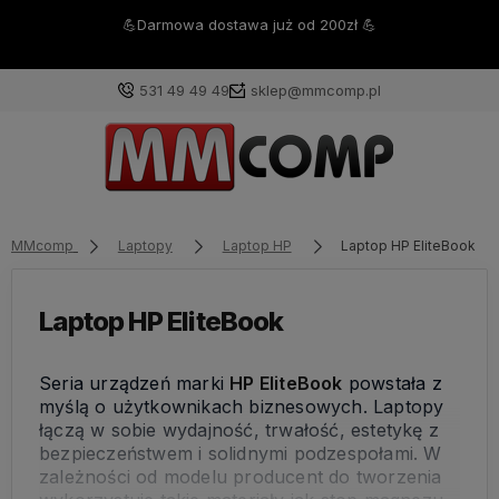
💪Darmowa dostawa już od 200zł 💪
531 49 49 49
sklep@mmcomp.pl
MMcomp
Laptopy
Laptop HP
Laptop HP EliteBook
Laptop HP EliteBook
Seria urządzeń marki
HP EliteBook
powstała z
myślą o użytkownikach biznesowych. Laptopy
łączą w sobie wydajność, trwałość, estetykę z
bezpieczeństwem i solidnymi podzespołami. W
zależności od modelu producent do tworzenia