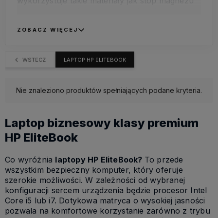
wykorzystuje takie materiały jak stop magnezu
lub aluminium, dzięki czemu są trwałe,
doskonale sprawdzą się w trakcie licznych
podróży. Poznaj możliwości, które daje
ZOBACZ WIĘCEJ
laptop
HP Elite Book
i znajdź model dla siebie lub
swojej firmy!
WSTECZ
LAPTOP HP ELITEBOOK
Nie znaleziono produktów spełniających podane kryteria.
Laptop biznesowy klasy premium
HP EliteBook
Co wyróżnia
laptopy HP EliteBook?
To przede
wszystkim bezpieczny komputer, który oferuje
szerokie możliwości. W zależności od wybranej
konfiguracji sercem urządzenia będzie procesor Intel
Core i5 lub i7. Dotykowa matryca o wysokiej jasności
pozwala na komfortowe korzystanie zarówno z trybu