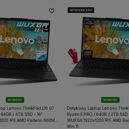
WYSYŁKA 24H
WYSYŁKA 24H
Do ulubionych
NOWOŚĆ
NOWOŚĆ
op Lenovo ThinkPad L16 G1
Dotykowy Laptop Lenovo Think
 / 4TB SSD - 16"
Ryzen 5 PRO / 64GB / 2TB SSD - 16"
1200 IPS AMD Radeon 660M
WUXGA 1920x1200 IPS AMD Ra
Win 11
bjęte są
Skorzystaj z darmowej dostawy już
Działamy od 2007 roku, m