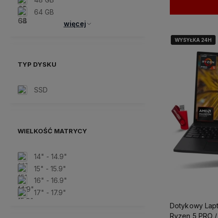
64 GB
więcej
WYSYŁKA 24H
WYSYŁKA 24H
TYP DYSKU
SSD
WIELKOŚĆ MATRYCY
14" - 14.9"
15" - 15.9"
16" - 16.9"
17" - 17.9"
Dotykowy Lapt
Ryzen 5 PRO / 16GB