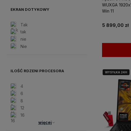
WUXGA 1920x
EKRAN DOTYKOWY
Win 11
Tak
5 899,00 zł
tak
nie
Nie
ILOŚĆ RDZENI PROCESORA
WYSYŁKA 24H
4
6
8
12
16
więcej