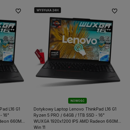
WYSYŁKA 24H
WYSYŁKA 24H
Do ulubionych
Do ulubio
NOWOŚĆ
Pad L16 G1
Dotykowy Laptop Lenovo ThinkPad L16 G1
Ryzen 5 PRO / 64GB / 1TB SSD - 16"
deon 660M
WUXGA 1920x1200 IPS AMD Radeon 660M
Win 11
amy więc
Wszystkie nasze produkty objęte są