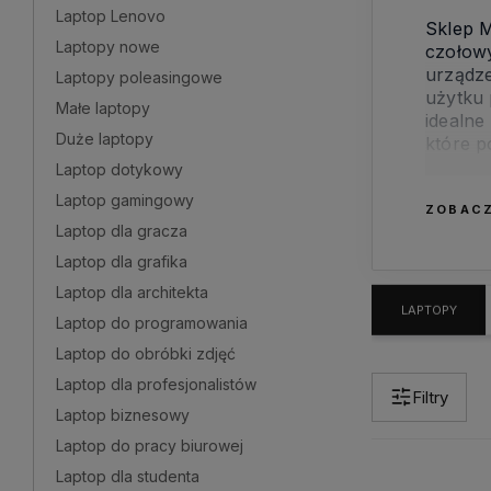
Laptop Lenovo
Sklep 
Laptopy nowe
czołowy
urządze
Laptopy poleasingowe
użytku 
Małe laptopy
idealne
Duże laptopy
które p
naszą o
Laptop dotykowy
Laptop gamingowy
ZOBACZ
Laptop dla gracza
Laptop dla grafika
Laptop dla architekta
LAPTOPY
Laptop do programowania
Laptop do obróbki zdjęć
Laptop dla profesjonalistów
Filtry
Laptop biznesowy
Laptop do pracy biurowej
Laptop dla studenta