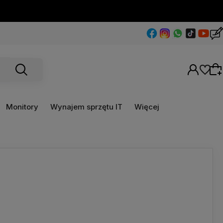
Monitory
Wynajem sprzętu IT
Więcej
Wybierz coś dla siebie z naszej aktualnej
oferty lub zaloguj się, aby przywrócić dodane
produkty do listy z poprzedniej sesji.