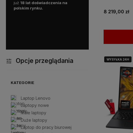
już
18 lat doświadczenia na
gwaracją, a nasz doświadc
polskim rynku.
personel pomoże w wyborz
8 219,00 zł
optymalnego sprzętu, oraz
z kazdym problemem doty
komputera.
Dodatkowo mo
liczyć na ekspresową i p
dostawę!
Opcje przeglądania
WYSYŁKA 24H
WYSYŁKA 24H
KATEGORIE
Laptop Lenovo
Laptopy nowe
Małe laptopy
Duże laptopy
Laptop do pracy biurowej