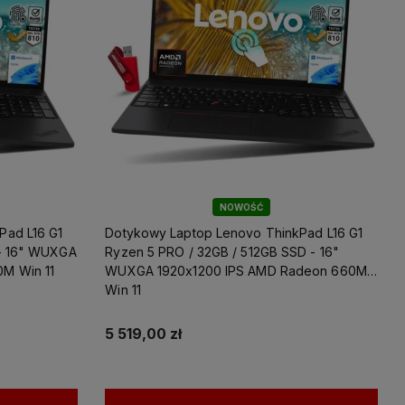
NOWOŚĆ
Pad L16 G1
Dotykowy Laptop Lenovo ThinkPad L16 G1
Ryzen 5 PRO / 32GB / 512GB SSD - 16"
M Win 11
WUXGA 1920x1200 IPS AMD Radeon 660M
Win 11
5 519,00 zł