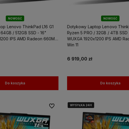
NOWOŚĆ
NOWOŚĆ
op Lenovo ThinkPad L16 G1
Dotykowy Laptop Lenovo Think
 / 512GB SSD - 16"
Ryzen 5 PRO / 32GB / 4TB SSD - 16"
1200 IPS AMD Radeon 660M
WUXGA 1920x1200 IPS AMD Ra
Win 11
6 919,00 zł
Do koszyka
Do koszyka
WYSYŁKA 24H
WYSYŁKA 24H
Do ulubionych