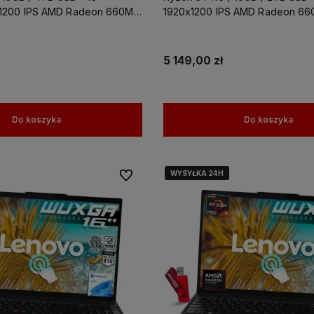
1200 IPS AMD Radeon 660M
1920x1200 IPS AMD Radeon 660
5 149,00 zł
Do koszyka
Do koszyka
WYSYŁKA 24H
WYSYŁKA 24H
WYSYŁKA 24H
Do ulubionych