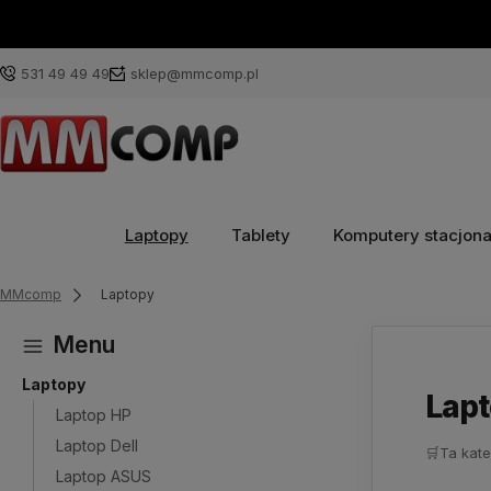
531 49 49 49
sklep@mmcomp.pl
Laptopy
Tablety
Komputery stacjon
MMcomp
Laptopy
Menu
Laptopy
Lap
Laptop HP
Laptop Dell
🛒
Ta kate
Laptop ASUS