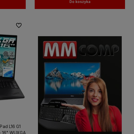
Do koszyka
Do ulubionych
Pad L16 G1