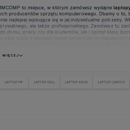
MMCOMP to miejsce, w którym zamówisz wydajne
laptop
ch producentów sprzętu komputerowego. Dbamy o to, by
nie najlepiej wpisujące się w jej indywidualne potrzeby. 
prywatnego, ale także profesjonalnego. Zamówisz tu z
 do domu, pracy czy dla studentów, jak i sprzęt klasy bi
oradzą sobie z obsługą nawet najbardziej wymagającyc
fertą i wybierz
laptop (Warszawa
) odpowiadający Twoi
 WIĘCEJ
LAPTOP HP
LAPTOP DELL
LAPTOP ASUS
LAPTOP LENOVO