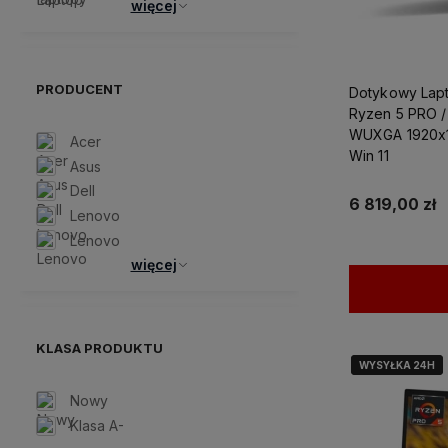
więcej
PRODUCENT
Dotykowy Lapt
Ryzen 5 PRO / 64GB
WUXGA 1920x
Acer
Win 11
Asus
Dell
6 819,00 zł
Lenovo
Lenovo
więcej
KLASA PRODUKTU
WYSYŁKA 24H
WYSYŁKA 24H
Nowy
Klasa A-