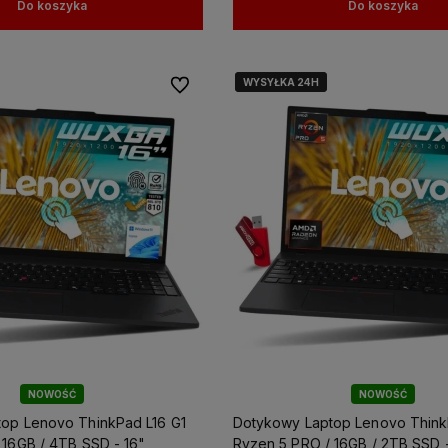
Do koszyka
Do koszyka
WYSYŁKA 24H
WYSYŁKA 24H
Do ulubionych
NOWOŚĆ
NOWOŚĆ
op Lenovo ThinkPad L16 G1
Dotykowy Laptop Lenovo Think
 / 4TB SSD - 16"
Ryzen 5 PRO / 16GB / 2TB SSD - 16" WUXGA