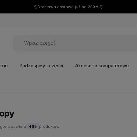
💪Darmowa dostawa już od 200zł 💪
arne
Podzespoły i części
Akcesoria komputerowe
topy
goria zawiera
465
produktów