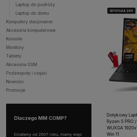
Laptop do podróży
WYSYŁKA 24H
WYSYŁKA 24H
Laptop do domu
Komputery stacjonarne
Akcesoria komputerowe
Konsole
Monitory
Tablety
Akcesoria GSM
Podzespoły i części
Nowości
Promocje
Dotykowy Lapt
Dlaczego MM COMP?
Ryzen 5 PRO / 64GB
WUXGA 1920x
Win 11
wy już
Działamy od 2007 roku, mamy więc
Wszystkie nasze produkty o