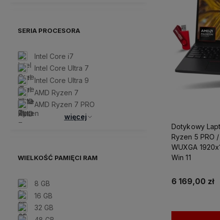
SERIA PROCESORA
Intel Core i7
Intel Core Ultra 7
Intel Core Ultra 9
AMD Ryzen 7
AMD Ryzen 7 PRO
więcej
Dotykowy Lapt
Ryzen 5 PRO / 32GB
WUXGA 1920x
Win 11
WIELKOŚĆ PAMIĘCI RAM
6 169,00 zł
8 GB
16 GB
32 GB
48 GB