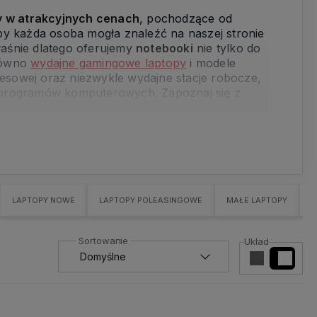
y w atrakcyjnych cenach
, pochodzące od
 każda osoba mogła znaleźć na naszej stronie
Właśnie dlatego oferujemy
notebooki
nie tylko do
arówno
wydajne gamingowe laptopy
i modele
znesowej oraz niezwykle wydajne stacje robocze,
h programów komputerowych. Zapoznaj się z
m wymaganiom!
LAPTOPY NOWE
LAPTOPY POLEASINGOWE
MAŁE LAPTOPY
D
Układ