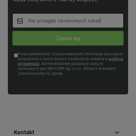
Zapisz się
Przeczytałem(am) i zrozumiałem(am) informacje dotyczące
korzystania z moich danych osobowych zawarte w
polityce
prywatności
. Administratorem podanych danych
osobowych jest MM CORP Sp. z o.o.. Możesz w każdym
czasie wycofać tę zgodę.
Kontakt