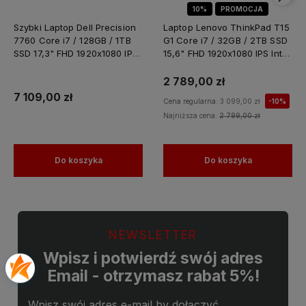
10%
PROMOCJA
Szybki Laptop Dell Precision
Laptop Lenovo ThinkPad T15
7760 Core i7 / 128GB / 1TB
G1 Core i7 / 32GB / 2TB SSD
SSD 17,3" FHD 1920x1080 IPS
15,6" FHD 1920x1080 IPS Intel
Nvidia RTX A4000 8GB
UHD Graphics Win 11 PRO /
GDDR6 Windows 11 PRO /
do Nauki Domu
2 789,00 zł
Laptop do Grafiki
7 109,00 zł
Cena regularna:
3 099,00 zł
-10%
Projektowania
Najniższa cena:
2 799,00 zł
Do koszyka
Do koszyka
NEWSLETTER
Wpisz i potwierdź swój adres
Email - otrzymasz rabat 5%!
Wpisz swój adres e-mail by dołączyć