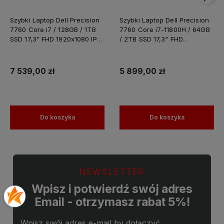
Szybki Laptop Dell Precision
Szybki Laptop Dell Precision
7760 Core i7 / 128GB / 1TB
7760 Core i7-11800H / 64GB
SSD 17,3" FHD 1920x1080 IPS
/ 2TB SSD 17,3" FHD
Nvidia RTX A4000 8GB
1920x1080 IPS Nvidia RTX
GDDR6 Windows 11 PRO /
A4000 8GB GDDR6 Windows
Laptop do Grafiki
11 PRO / Laptop do Grafiki
7 539,00 zł
5 899,00 zł
Projektowania
Projektowania
Do koszyka
Do koszyka
NEWSLETTER
Wpisz i potwierdź swój adres
Email - otrzymasz rabat 5%!
Wpisz swój adres e-mail by dołączyć