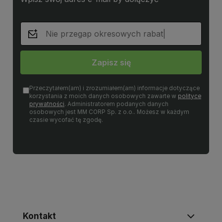
Zapisz się
Przeczytałem(am) i zrozumiałem(am) informacje dotyczące
korzystania z moich danych osobowych zawarte w
polityce
prywatności
. Administratorem podanych danych
osobowych jest MM CORP Sp. z o.o.. Możesz w każdym
czasie wycofać tę zgodę.
Kontakt