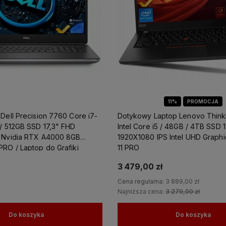
11%
PROMOCJA
Dell Precision 7760 Core i7-
Dotykowy Laptop Lenovo Think
 / 512GB SSD 17,3" FHD
Intel Core i5 / 48GB / 4TB SSD 
 Nvidia RTX A4000 8GB
1920X1080 IPS Intel UHD Graph
PRO / Laptop do Grafiki
11 PRO
3 479,00 zł
Cena regularna:
3 889,00 zł
Najniższa cena:
3 279,00 zł
Do koszyka
Do koszyka