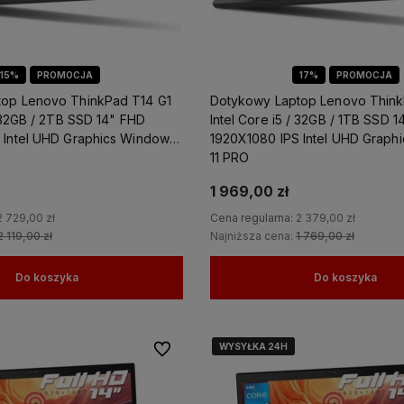
15%
PROMOCJA
17%
PROMOCJA
op Lenovo ThinkPad T14 G1
Dotykowy Laptop Lenovo Think
/ 32GB / 2TB SSD 14" FHD
Intel Core i5 / 32GB / 1TB SSD 
 Intel UHD Graphics Windows
1920X1080 IPS Intel UHD Graph
11 PRO
1 969,00 zł
2 729,00 zł
Cena regularna:
2 379,00 zł
2 119,00 zł
Najniższa cena:
1 769,00 zł
Do koszyka
Do koszyka
WYSYŁKA 24H
WYSYŁKA 24H
WYSYŁKA 24H
WYSYŁKA 24H
Do ulubionych