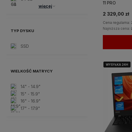
11 PRO
więcej
2 329,00 zł
Cena regularna:
Najniższa cena:
TYP DYSKU
SSD
WYSYŁKA 24H
WYSYŁKA 24H
WIELKOŚĆ MATRYCY
14" - 14.9"
15" - 15.9"
16" - 16.9"
17" - 17.9"