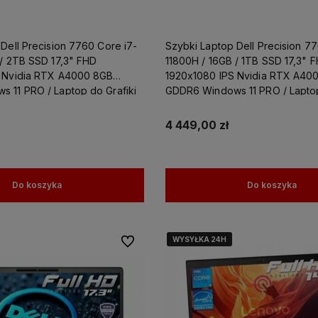
 pomoże
czącym
żesz
Dell Precision 7760 Core i7-
Szybki Laptop Dell Precision 7
ewną
 / 2TB SSD 17,3" FHD
11800H / 16GB / 1TB SSD 17,3" 
 Nvidia RTX A4000 8GB
1920x1080 IPS Nvidia RTX A40
 11 PRO / Laptop do Grafiki
GDDR6 Windows 11 PRO / Laptop
Projektowania
4 449,00 zł
Do koszyka
Do koszyka
WYSYŁKA 24H
WYSYŁKA 24H
WYSYŁKA 24H
Do ulubionych