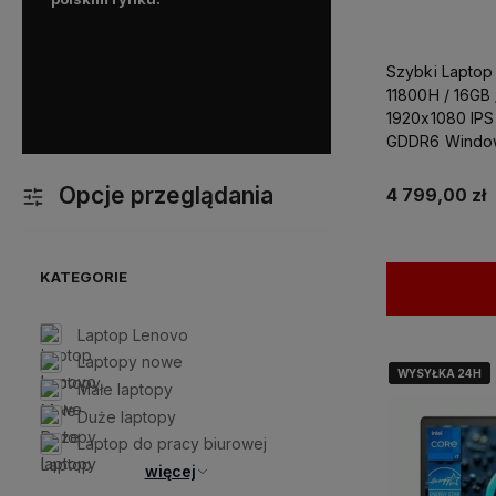
optymalnego sprzętu, oraz
z kazdym problemem doty
komputera.
Dodatkowo mo
Szybki Laptop 
liczyć na ekspresową i p
11800H / 16GB
dostawę!
1920x1080 IPS
GDDR6 Windows
Projektowania
Opcje przeglądania
4 799,00 zł
KATEGORIE
Laptop Lenovo
Laptopy nowe
WYSYŁKA 24H
WYSYŁKA 24H
WYSYŁKA 24H
Małe laptopy
Duże laptopy
Laptop do pracy biurowej
więcej