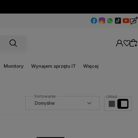
Monitory
Wynajem sprzętu IT
Więcej
Wybierz coś dla siebie z naszej aktualnej
Układ
oferty lub zaloguj się, aby przywrócić dodane
produkty do listy z poprzedniej sesji.