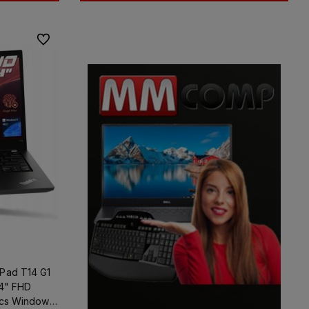
Do ulubionych
Pad T14 G1
14" FHD
ics Windows