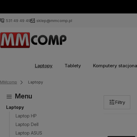
531 49 49 49
sklep@mmcomp.pl
Laptopy
Tablety
Komputery stacjon
MMcomp
Laptopy
Menu
Filtry
Laptopy
Laptop HP
Laptop Dell
Laptop ASUS