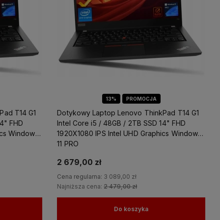
13%
PROMOCJA
Pad T14 G1
Dotykowy Laptop Lenovo ThinkPad T14 G1
14" FHD
Intel Core i5 / 48GB / 2TB SSD 14" FHD
ics Windows
1920X1080 IPS Intel UHD Graphics Windows
11 PRO
2 679,00 zł
Cena regularna:
3 089,00 zł
Najniższa cena:
2 479,00 zł
Do koszyka