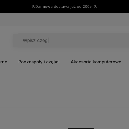
💪Darmowa dostawa już od 200zł 💪
arne
Podzespoły i części
Akcesoria komputerowe