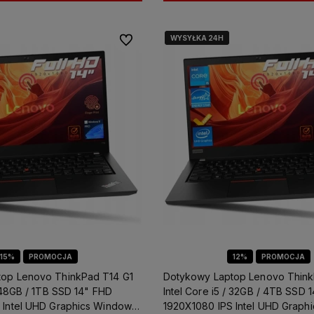
WYSYŁKA 24H
WYSYŁKA 24H
Do ulubionych
15%
PROMOCJA
12%
PROMOCJA
op Lenovo ThinkPad T14 G1
Dotykowy Laptop Lenovo Think
/ 48GB / 1TB SSD 14" FHD
Intel Core i5 / 32GB / 4TB SSD 
 Intel UHD Graphics Windows
1920X1080 IPS Intel UHD Graph