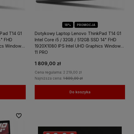
18%
PROMOCJA
Pad T14 G1
Dotykowy Laptop Lenovo ThinkPad T14 G1
14" FHD
Intel Core i5 / 32GB / 512GB SSD 14" FHD
ics Windows
1920X1080 IPS Intel UHD Graphics Windows
11 PRO
1 809,00 zł
Cena regularna:
2 219,00 zł
Najniższa cena:
1 609,00 zł
Do koszyka
Do ulubionych