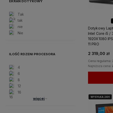
EKRAN DOTYKOWY
Tak
tak
nie
Dotykowy Lapt
Nie
Intel Core i5 
1920X1080 IPS
11 PRO
2 319,00 zł
ILOŚĆ RDZENI PROCESORA
Cena regularna:
Najniższa cena:
4
6
8
12
16
WYSYŁKA 24H
WYSYŁKA 24H
więcej