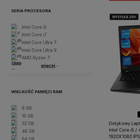
SERIA PROCESORA
WYSYŁKA 24H
WYSYŁKA 24H
Intel Core i5
Intel Core i7
Intel Core Ultra 7
Intel Core Ultra 9
AMD Ryzen 7
więcej
WIELKOŚĆ PAMIĘCI RAM
8 GB
16 GB
32 GB
Dotykowy Lapt
Intel Core i5 
48 GB
1920X1080 IPS
64 GB