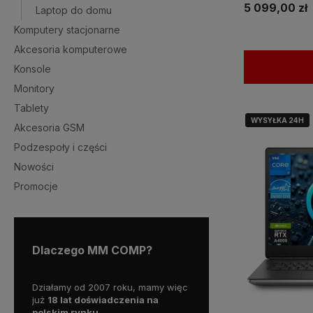
5 099,00 zł
Laptop do domu
Komputery stacjonarne
Akcesoria komputerowe
Konsole
Monitory
Tablety
WYSYŁKA 24H
WYSYŁKA 24H
Akcesoria GSM
Podzespoły i części
Nowości
Promocje
Dlaczego MM COMP?
wy już
Działamy od 2007 roku, mamy więc
Wszystkie nasze produkty o
już
18 lat doświadczenia na
gwaracją, a nasz doświadc
polskim rynku.
personel pomoże w wyborz