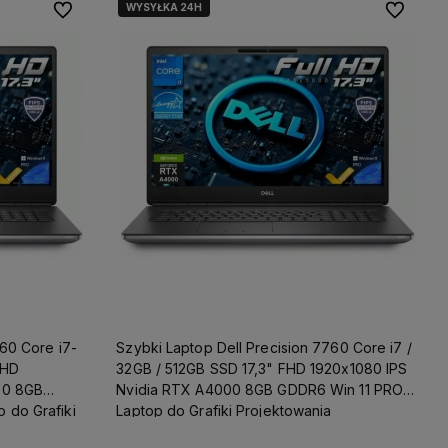
WYSYŁKA 24H
Do ulubionych
Do ulubio
760 Core i7-
Szybki Laptop Dell Precision 7760 Core i7 /
FHD
32GB / 512GB SSD 17,3" FHD 1920x1080 IPS
00 8GB
Nvidia RTX A4000 8GB GDDR6 Win 11 PRO /
 do Grafiki
Laptop do Grafiki Projektowania