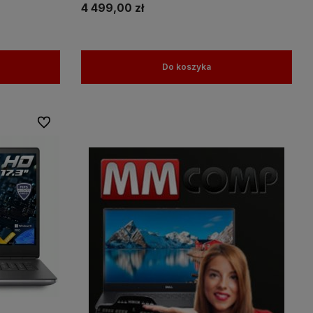
4 499,00 zł
Do koszyka
Do ulubionych
amy więc
Wszystkie nasze produkty objęte są
na
gwaracją, a nasz doświadczony
personel pomoże w wyborze