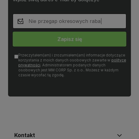
Zapisz się
Przeczytałem(am) i zrozumiałem(am) informacje dotyczące
korzystania z moich danych osobowych zawarte w
polityce
prywatności
. Administratorem podanych danych
osobowych jest MM CORP Sp. z o.o.. Możesz w każdym
czasie wycofać tę zgodę.
Kontakt