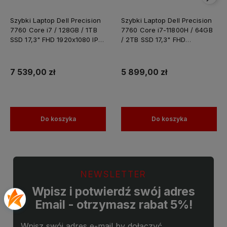
Szybki Laptop Dell Precision
Szybki Laptop Dell Precision
7760 Core i7 / 128GB / 1TB
7760 Core i7-11800H / 64GB
SSD 17,3" FHD 1920x1080 IPS
/ 2TB SSD 17,3" FHD
Nvidia RTX A4000 8GB
1920x1080 IPS Nvidia RTX
GDDR6 Windows 11 PRO /
A4000 8GB GDDR6 Windows
Laptop do Grafiki
11 PRO / Laptop do Grafiki
7 539,00 zł
5 899,00 zł
Projektowania
Projektowania
Do koszyka
Do koszyka
NEWSLETTER
Wpisz i potwierdź swój adres
Email - otrzymasz rabat 5%!
Wpisz swój adres e-mail by dołączyć