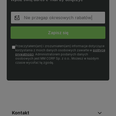
Zapisz się
Przeczytałem(am) i zrozumiałem(am) informacje dotyczące
korzystania z moich danych osobowych zawarte w
polityce
prywatności
. Administratorem podanych danych
osobowych jest MM CORP Sp. z o.o.. Możesz w każdym
czasie wycofać tę zgodę.
Kontakt