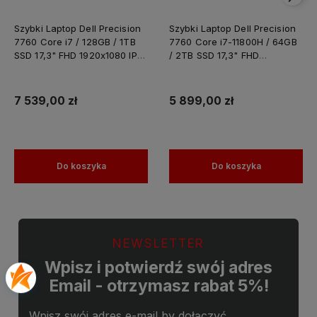
Szybki Laptop Dell Precision
Szybki Laptop Dell Precision
7760 Core i7 / 128GB / 1TB
7760 Core i7-11800H / 64GB
SSD 17,3" FHD 1920x1080 IPS
/ 2TB SSD 17,3" FHD
Nvidia RTX A4000 8GB
1920x1080 IPS Nvidia RTX
GDDR6 Windows 11 PRO /
A4000 8GB GDDR6 Windows
Laptop do Grafiki
11 PRO / Laptop do Grafiki
7 539,00 zł
5 899,00 zł
Projektowania
Projektowania
Do koszyka
Do koszyka
NEWSLETTER
Wpisz i potwierdź swój adres
Email - otrzymasz rabat 5%!
Wpisz swój adres e-mail by dołączyć