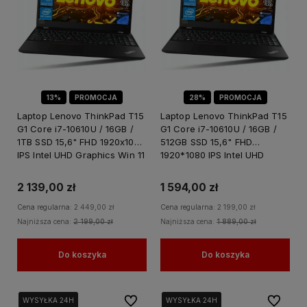
13%
PROMOCJA
28%
PROMOCJA
Laptop Lenovo ThinkPad T15
Laptop Lenovo ThinkPad T15
G1 Core i7-10610U / 16GB /
G1 Core i7-10610U / 16GB /
1TB SSD 15,6" FHD 1920x1080
512GB SSD 15,6" FHD
IPS Intel UHD Graphics Win 11
1920*1080 IPS Intel UHD
PRO / do Nauki Domu
Graphics Win 11 PRO / do
Nauki Domu
2 139,00 zł
1 594,00 zł
Cena regularna:
2 449,00 zł
Cena regularna:
2 199,00 zł
Najniższa cena:
2 199,00 zł
Najniższa cena:
1 889,00 zł
Do koszyka
Do koszyka
Do ulubionych
Do ulubi
WYSYŁKA 24H
WYSYŁKA 24H
WYSYŁKA 24H
WYSYŁKA 24H
WYSYŁKA 24H
WYSYŁKA 24H