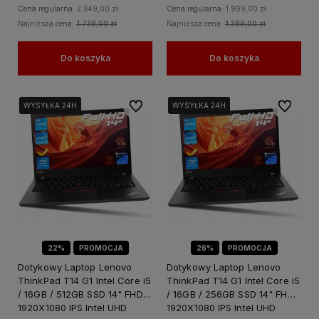
Cena regularna:
2 349,00 zł
Cena regularna:
1 999,00 zł
Najniższa cena:
1 739,00 zł
Najniższa cena:
1 389,00 zł
Do koszyka
Do koszyka
Do ulubionych
Do ulubi
WYSYŁKA 24H
WYSYŁKA 24H
WYSYŁKA 24H
WYSYŁKA 24H
WYSYŁKA 24H
WYSYŁKA 24H
22%
PROMOCJA
26%
PROMOCJA
Dotykowy Laptop Lenovo
Dotykowy Laptop Lenovo
ThinkPad T14 G1 Intel Core i5
ThinkPad T14 G1 Intel Core i5
/ 16GB / 512GB SSD 14" FHD
/ 16GB / 256GB SSD 14" FHD
1920X1080 IPS Intel UHD
1920X1080 IPS Intel UHD