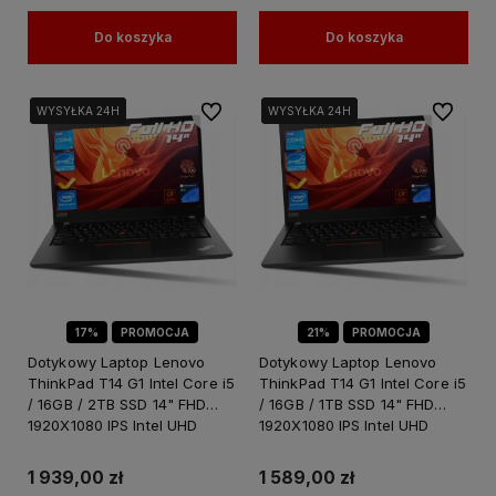
Do koszyka
Do koszyka
Do ulubionych
Do ulubi
WYSYŁKA 24H
WYSYŁKA 24H
WYSYŁKA 24H
WYSYŁKA 24H
17%
PROMOCJA
21%
PROMOCJA
Dotykowy Laptop Lenovo
Dotykowy Laptop Lenovo
ThinkPad T14 G1 Intel Core i5
ThinkPad T14 G1 Intel Core i5
/ 16GB / 2TB SSD 14" FHD
/ 16GB / 1TB SSD 14" FHD
1920X1080 IPS Intel UHD
1920X1080 IPS Intel UHD
Graphics Windows 11 PRO
Graphics Windows 11 PRO
1 939,00 zł
1 589,00 zł