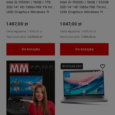
Intel i5-11500H / 16GB / 1TB
Intel i5-11500H / 16GB / 512GB
SSD 14" HD 1366x768 TN Intel
SSD 14" HD 1366x768 TN Intel
UHD Graphics Windows 11
UHD Graphics Windows 11
PRO
PRO
1 497,00 zł
1 047,00 zł
Cena regularna:
1 849,00 zł
Cena regularna:
1 689,00 zł
Najniższa cena:
1 649,00 zł
Najniższa cena:
1 189,00 zł
Do koszyka
Do koszyka
Do ulubi
WYSYŁKA 24H
WYSYŁKA 24H
WYSYŁKA 24H