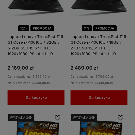
12%
PROMOCJA
11%
PROMOCJA
Laptop Lenovo ThinkPad T15
Laptop Lenovo ThinkPad T15
G1 Core i7-10610U / 32GB /
G1 Core i7-10610U / 16GB /
512GB SSD 15,6" FHD
2TB SSD 15,6" FHD
1920x1080 IPS Intel UHD
1920x1080 IPS Intel UHD
Graphics Win 11 PRO / do
Graphics Win 11 PRO / do
Nauki Domu
Nauki Domu
2 189,00 zł
2 489,00 zł
Cena regularna:
2 499,00 zł
Cena regularna:
2 799,00 zł
Najniższa cena:
2 199,00 zł
Najniższa cena:
2 449,00 zł
Do koszyka
Do koszyka
Do ulubionych
Do ulubi
WYSYŁKA 24H
WYSYŁKA 24H
WYSYŁKA 24H
WYSYŁKA 24H
WYSYŁKA 24H
WYSYŁKA 24H