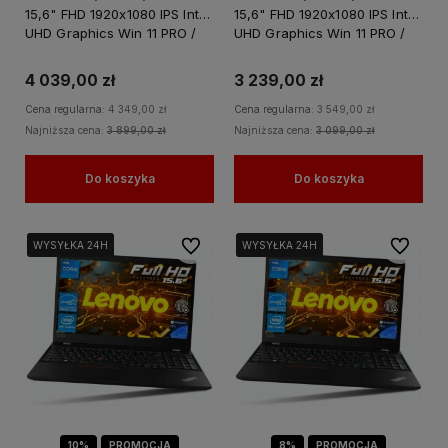
15,6" FHD 1920x1080 IPS Intel
15,6" FHD 1920x1080 IPS Intel
UHD Graphics Win 11 PRO /
UHD Graphics Win 11 PRO /
do Nauki Domu
do Nauki Domu
4 039,00 zł
3 239,00 zł
Cena regularna:
4 349,00 zł
Cena regularna:
3 549,00 zł
Najniższa cena:
3 899,00 zł
Najniższa cena:
3 099,00 zł
Do koszyka
Do koszyka
Do ulubionych
Do ulubi
WYSYŁKA 24H
WYSYŁKA 24H
WYSYŁKA 24H
WYSYŁKA 24H
WYSYŁKA 24H
WYSYŁKA 24H
10%
PROMOCJA
8%
PROMOCJA