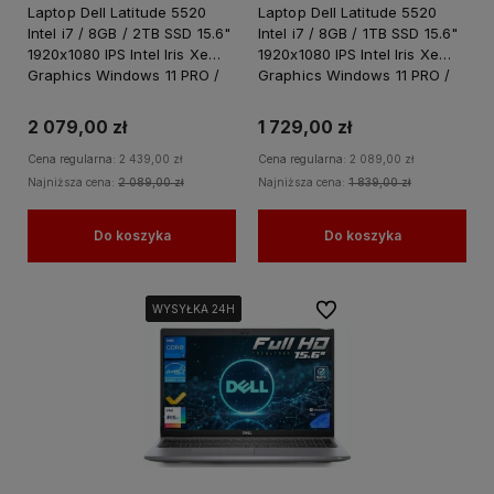
Laptop Dell Latitude 5520
Laptop Dell Latitude 5520
Intel i7 / 8GB / 2TB SSD 15.6"
Intel i7 / 8GB / 1TB SSD 15.6"
1920x1080 IPS Intel Iris Xe
1920x1080 IPS Intel Iris Xe
Graphics Windows 11 PRO /
Graphics Windows 11 PRO /
do Pracy dla Biznesu
do Pracy dla Biznesu
2 079,00 zł
1 729,00 zł
Cena regularna:
2 439,00 zł
Cena regularna:
2 089,00 zł
Najniższa cena:
2 089,00 zł
Najniższa cena:
1 839,00 zł
Do koszyka
Do koszyka
Do ulubionych
WYSYŁKA 24H
WYSYŁKA 24H
WYSYŁKA 24H
WYSYŁKA 24H