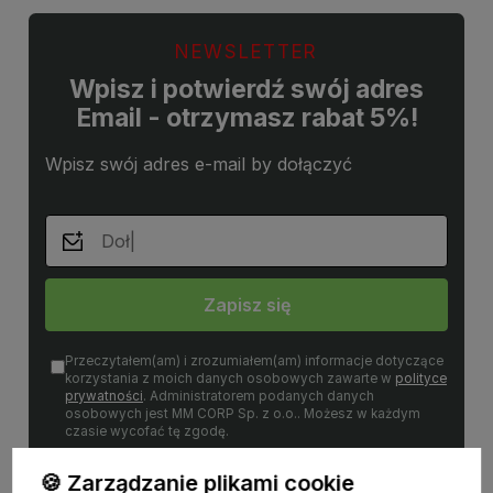
NEWSLETTER
Wpisz i potwierdź swój adres
Email - otrzymasz rabat 5%!
Wpisz swój adres e-mail by dołączyć
Zapisz się
Przeczytałem(am) i zrozumiałem(am) informacje dotyczące
korzystania z moich danych osobowych zawarte w
polityce
prywatności
. Administratorem podanych danych
osobowych jest MM CORP Sp. z o.o.. Możesz w każdym
czasie wycofać tę zgodę.
🍪 Zarządzanie plikami cookie