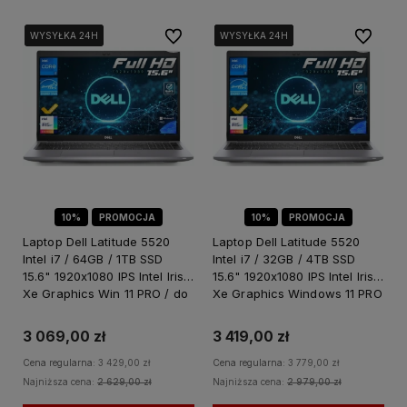
Do ulubionych
Do ulubi
WYSYŁKA 24H
WYSYŁKA 24H
WYSYŁKA 24H
WYSYŁKA 24H
WYSYŁKA 24H
WYSYŁKA 24H
WYSYŁKA 24H
WYSYŁKA 24H
WYSYŁKA 24H
WYSYŁKA 24H
10%
PROMOCJA
10%
PROMOCJA
Laptop Dell Latitude 5520
Laptop Dell Latitude 5520
Intel i7 / 64GB / 1TB SSD
Intel i7 / 32GB / 4TB SSD
15.6" 1920x1080 IPS Intel Iris
15.6" 1920x1080 IPS Intel Iris
Xe Graphics Win 11 PRO / do
Xe Graphics Windows 11 PRO
Pracy dla Biznesu
/ do Pracy dla Biznesu
3 069,00 zł
3 419,00 zł
Cena regularna:
3 429,00 zł
Cena regularna:
3 779,00 zł
Najniższa cena:
2 629,00 zł
Najniższa cena:
2 979,00 zł