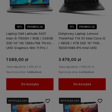
16%
PROMOCJA
11%
PROMOCJA
Laptop Dell Latitude 5421
Dotykowy Laptop Lenovo
Intel i5-11500H / 8GB / 256GB
ThinkPad T14 G1 Intel Core i5
SSD 14" HD 1366x768 TN Intel
/ 48GB / 4TB SSD 14" FHD
UHD Graphics Win 11 Pro /
1920X1080 IPS Intel UHD
dla Biura Księgowości
Graphics Windows 11 PRO
Dokumentów
1 089,00 zł
3 479,00 zł
Cena regularna:
1 289,00 zł
Cena regularna:
3 889,00 zł
Najniższa cena:
1 289,00 zł
Najniższa cena:
3 279,00 zł
Do koszyka
Do koszyka
Do ulubionych
Do ulubi
WYSYŁKA 24H
WYSYŁKA 24H
WYSYŁKA 24H
WYSYŁKA 24H
WYSYŁKA 24H
WYSYŁKA 24H