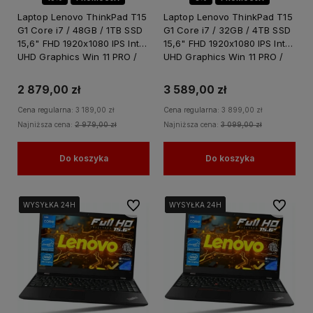
Laptop Lenovo ThinkPad T15
Laptop Lenovo ThinkPad T15
G1 Core i7 / 48GB / 1TB SSD
G1 Core i7 / 32GB / 4TB SSD
15,6" FHD 1920x1080 IPS Intel
15,6" FHD 1920x1080 IPS Intel
UHD Graphics Win 11 PRO /
UHD Graphics Win 11 PRO /
do Nauki Domu
do Nauki Domu
2 879,00 zł
3 589,00 zł
Cena regularna:
3 189,00 zł
Cena regularna:
3 899,00 zł
Najniższa cena:
2 979,00 zł
Najniższa cena:
3 099,00 zł
Do koszyka
Do koszyka
Do ulubionych
Do ulubi
WYSYŁKA 24H
WYSYŁKA 24H
WYSYŁKA 24H
WYSYŁKA 24H
WYSYŁKA 24H
WYSYŁKA 24H