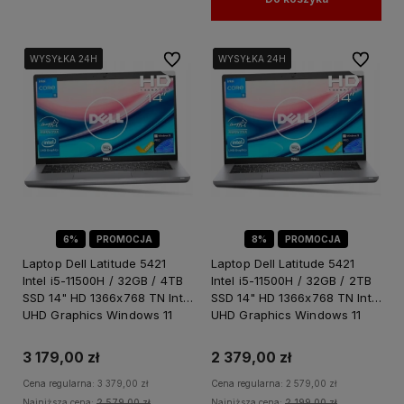
Do ulubionych
Do ulubi
WYSYŁKA 24H
WYSYŁKA 24H
WYSYŁKA 24H
WYSYŁKA 24H
WYSYŁKA 24H
WYSYŁKA 24H
6%
PROMOCJA
8%
PROMOCJA
Laptop Dell Latitude 5421
Laptop Dell Latitude 5421
Intel i5-11500H / 32GB / 4TB
Intel i5-11500H / 32GB / 2TB
SSD 14" HD 1366x768 TN Intel
SSD 14" HD 1366x768 TN Intel
UHD Graphics Windows 11
UHD Graphics Windows 11
PRO
PRO
3 179,00 zł
2 379,00 zł
Cena regularna:
3 379,00 zł
Cena regularna:
2 579,00 zł
Najniższa cena:
2 579,00 zł
Najniższa cena:
2 199,00 zł