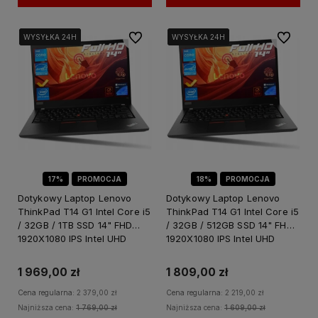
Do ulubionych
Do ulubi
WYSYŁKA 24H
WYSYŁKA 24H
WYSYŁKA 24H
WYSYŁKA 24H
WYSYŁKA 24H
WYSYŁKA 24H
17%
PROMOCJA
18%
PROMOCJA
Dotykowy Laptop Lenovo
Dotykowy Laptop Lenovo
ThinkPad T14 G1 Intel Core i5
ThinkPad T14 G1 Intel Core i5
/ 32GB / 1TB SSD 14" FHD
/ 32GB / 512GB SSD 14" FHD
1920X1080 IPS Intel UHD
1920X1080 IPS Intel UHD
Graphics Windows 11 PRO
Graphics Windows 11 PRO
1 969,00 zł
1 809,00 zł
Cena regularna:
2 379,00 zł
Cena regularna:
2 219,00 zł
Najniższa cena:
1 769,00 zł
Najniższa cena:
1 609,00 zł