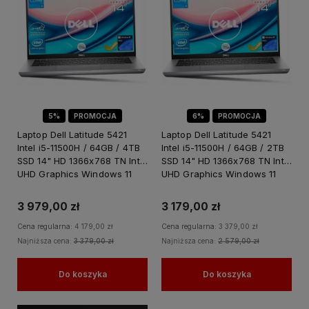
5%
PROMOCJA
6%
PROMOCJA
Laptop Dell Latitude 5421
Laptop Dell Latitude 5421
Intel i5-11500H / 64GB / 4TB
Intel i5-11500H / 64GB / 2TB
SSD 14" HD 1366x768 TN Intel
SSD 14" HD 1366x768 TN Intel
UHD Graphics Windows 11
UHD Graphics Windows 11
PRO
PRO
3 979,00 zł
3 179,00 zł
Cena regularna:
4 179,00 zł
Cena regularna:
3 379,00 zł
Najniższa cena:
3 379,00 zł
Najniższa cena:
2 579,00 zł
Do koszyka
Do koszyka