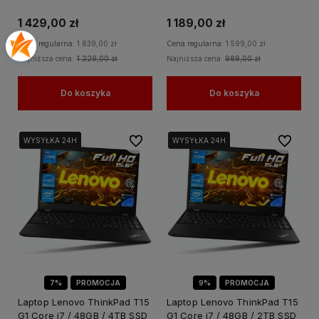
Graphics Windows 11 PRO
Graphics Win 11 PRO / dla
Biura do Pracy
1 429,00 zł
1 189,00 zł
Cena regularna:
1 839,00 zł
Cena regularna:
1 599,00 zł
Najniższa cena:
1 229,00 zł
Najniższa cena:
989,00 zł
Do koszyka
Do koszyka
Do ulubionych
Do ulubi
WYSYŁKA 24H
WYSYŁKA 24H
WYSYŁKA 24H
WYSYŁKA 24H
7%
PROMOCJA
9%
PROMOCJA
Laptop Lenovo ThinkPad T15
Laptop Lenovo ThinkPad T15
G1 Core i7 / 48GB / 4TB SSD
G1 Core i7 / 48GB / 2TB SSD