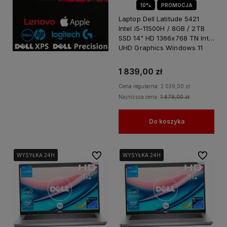
10%
PROMOCJA
Laptop Dell Latitude 5421
Intel i5-11500H / 8GB / 2TB
SSD 14" HD 1366x768 TN Intel
UHD Graphics Windows 11
PRO
1 839,00 zł
Cena regularna:
2 039,00 zł
Najniższa cena:
1 679,00 zł
Do koszyka
Do ulubionych
Do ulubi
WYSYŁKA 24H
WYSYŁKA 24H
WYSYŁKA 24H
WYSYŁKA 24H
WYSYŁKA 24H
WYSYŁKA 24H