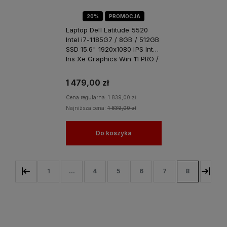
20%
PROMOCJA
Laptop Dell Latitude 5520
Intel i7-1185G7 / 8GB / 512GB
SSD 15.6" 1920x1080 IPS Intel
Iris Xe Graphics Win 11 PRO /
do Pracy dla Biznesu
1 479,00 zł
Cena regularna:
1 839,00 zł
Najniższa cena:
1 839,00 zł
Do koszyka
1
...
4
5
6
7
8