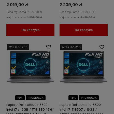
2 019,00 zł
2 239,00 zł
Cena regularna:
2 379,00 zł
Cena regularna:
2 599,00 zł
Najniższa cena:
1 999,00 zł
Najniższa cena:
2 439,00 zł
Do koszyka
Do koszyka
Do ulubionych
Do ulubi
WYSYŁKA 24H
WYSYŁKA 24H
WYSYŁKA 24H
WYSYŁKA 24H
WYSYŁKA 24H
WYSYŁKA 24H
WYSYŁKA 24H
WYSYŁKA 24H
WYSYŁKA 24H
WYSYŁKA 24H
16%
PROMOCJA
18%
PROMOCJA
Laptop Dell Latitude 5520
Laptop Dell Latitude 5520
Intel i7 / 16GB / 1TB SSD 15.6"
Intel i7-1185G7 / 16GB /