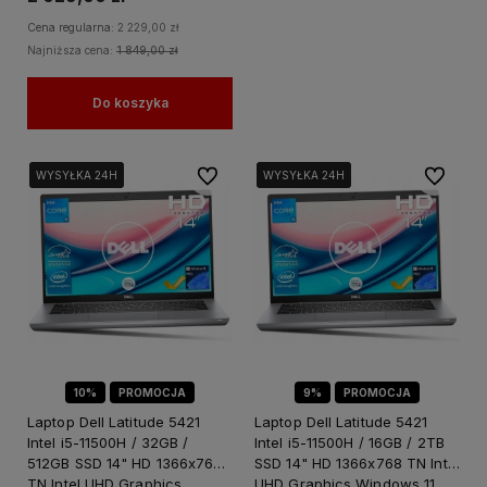
Cena regularna:
2 229,00 zł
Najniższa cena:
1 849,00 zł
Do koszyka
Do ulubionych
Do ulubi
WYSYŁKA 24H
WYSYŁKA 24H
WYSYŁKA 24H
WYSYŁKA 24H
WYSYŁKA 24H
WYSYŁKA 24H
10%
PROMOCJA
9%
PROMOCJA
Laptop Dell Latitude 5421
Laptop Dell Latitude 5421
Intel i5-11500H / 32GB /
Intel i5-11500H / 16GB / 2TB
512GB SSD 14" HD 1366x768
SSD 14" HD 1366x768 TN Intel
TN Intel UHD Graphics
UHD Graphics Windows 11