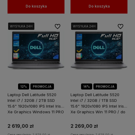
Do koszyka
Do koszyka
Do ulubionych
Do ulubi
WYSYŁKA 24H
WYSYŁKA 24H
WYSYŁKA 24H
WYSYŁKA 24H
WYSYŁKA 24H
WYSYŁKA 24H
WYSYŁKA 24H
WYSYŁKA 24H
WYSYŁKA 24H
WYSYŁKA 24H
WYSYŁKA 24H
WYSYŁKA 24H
12%
PROMOCJA
14%
PROMOCJA
Laptop Dell Latitude 5520
Laptop Dell Latitude 5520
Intel i7 / 32GB / 2TB SSD
Intel i7 / 32GB / 1TB SSD
15.6" 1920x1080 IPS Intel Iris
15.6" 1920x1080 IPS Intel Iris
Xe Graphics Windows 11 PRO
Xe Graphics Win 11 PRO / do
/ do Pracy dla Biznesu
Pracy dla Biznesu
2 619,00 zł
2 269,00 zł
Cena regularna:
2 979,00 zł
Cena regularna:
2 629,00 zł