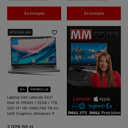
Do koszyka
Do koszyka
Do ulubionych
WYSYŁKA 24H
WYSYŁKA 24H
WYSYŁKA 24H
9%
PROMOCJA
Laptop Dell Latitude 5421
Intel i5-11500H / 32GB / 1TB
SSD 14" HD 1366x768 TN Intel
UHD Graphics Windows 11
PRO
2 029,00 zł