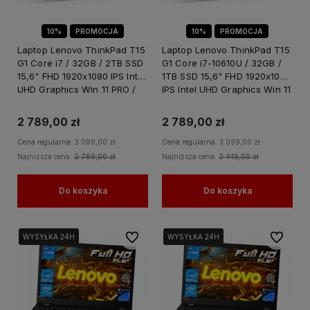
10%
PROMOCJA
10%
PROMOCJA
Laptop Lenovo ThinkPad T15
Laptop Lenovo ThinkPad T15
G1 Core i7 / 32GB / 2TB SSD
G1 Core i7-10610U / 32GB /
15,6" FHD 1920x1080 IPS Intel
1TB SSD 15,6" FHD 1920x1080
UHD Graphics Win 11 PRO /
IPS Intel UHD Graphics Win 11
do Nauki Domu
PRO / do Nauki Domu
2 789,00 zł
2 789,00 zł
Cena regularna:
3 099,00 zł
Cena regularna:
3 099,00 zł
Najniższa cena:
2 799,00 zł
Najniższa cena:
2 449,00 zł
Do koszyka
Do koszyka
Do ulubionych
Do ulubi
WYSYŁKA 24H
WYSYŁKA 24H
WYSYŁKA 24H
WYSYŁKA 24H
WYSYŁKA 24H
WYSYŁKA 24H