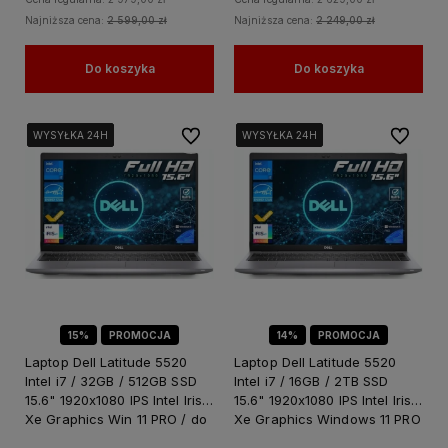
Najniższa cena:
2 599,00 zł
Najniższa cena:
2 249,00 zł
Do koszyka
Do koszyka
Do ulubionych
Do ulubi
WYSYŁKA 24H
WYSYŁKA 24H
WYSYŁKA 24H
WYSYŁKA 24H
WYSYŁKA 24H
WYSYŁKA 24H
WYSYŁKA 24H
WYSYŁKA 24H
WYSYŁKA 24H
WYSYŁKA 24H
WYSYŁKA 24H
WYSYŁKA 24H
15%
PROMOCJA
14%
PROMOCJA
Laptop Dell Latitude 5520
Laptop Dell Latitude 5520
Intel i7 / 32GB / 512GB SSD
Intel i7 / 16GB / 2TB SSD
15.6" 1920x1080 IPS Intel Iris
15.6" 1920x1080 IPS Intel Iris
Xe Graphics Win 11 PRO / do
Xe Graphics Windows 11 PRO
Pracy dla Biznesu
/ do Pracy dla Biznesu