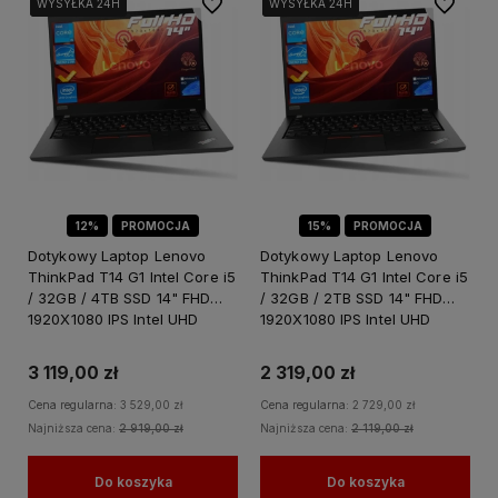
Do ulubionych
Do ulubi
WYSYŁKA 24H
WYSYŁKA 24H
WYSYŁKA 24H
WYSYŁKA 24H
WYSYŁKA 24H
WYSYŁKA 24H
12%
PROMOCJA
15%
PROMOCJA
Dotykowy Laptop Lenovo
Dotykowy Laptop Lenovo
ThinkPad T14 G1 Intel Core i5
ThinkPad T14 G1 Intel Core i5
/ 32GB / 4TB SSD 14" FHD
/ 32GB / 2TB SSD 14" FHD
1920X1080 IPS Intel UHD
1920X1080 IPS Intel UHD
Graphics Windows 11 PRO
Graphics Windows 11 PRO
3 119,00 zł
2 319,00 zł
Cena regularna:
3 529,00 zł
Cena regularna:
2 729,00 zł
Najniższa cena:
2 919,00 zł
Najniższa cena:
2 119,00 zł
Do koszyka
Do koszyka