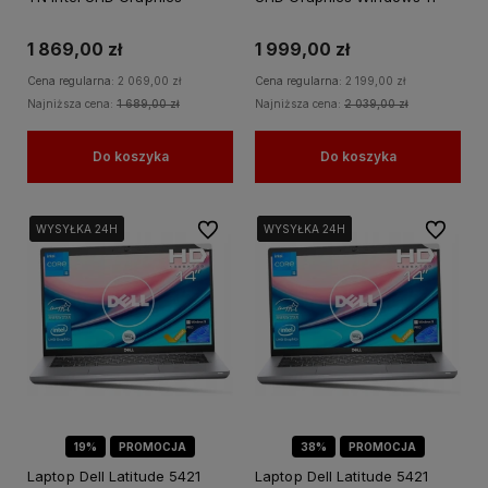
Windows 11 PRO
PRO
1 869,00 zł
1 999,00 zł
Cena regularna:
2 069,00 zł
Cena regularna:
2 199,00 zł
Najniższa cena:
1 689,00 zł
Najniższa cena:
2 039,00 zł
Do koszyka
Do koszyka
Do ulubionych
Do ulubi
WYSYŁKA 24H
WYSYŁKA 24H
WYSYŁKA 24H
WYSYŁKA 24H
WYSYŁKA 24H
19%
PROMOCJA
38%
PROMOCJA
Laptop Dell Latitude 5421
Laptop Dell Latitude 5421