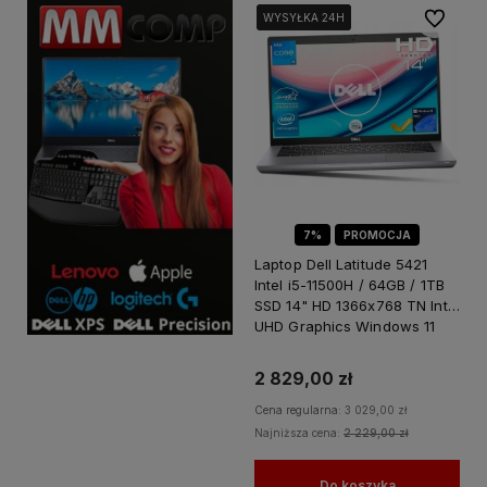
Do ulubi
WYSYŁKA 24H
WYSYŁKA 24H
WYSYŁKA 24H
7%
PROMOCJA
Laptop Dell Latitude 5421
Intel i5-11500H / 64GB / 1TB
SSD 14" HD 1366x768 TN Intel
UHD Graphics Windows 11
PRO
2 829,00 zł
Cena regularna:
3 029,00 zł
Najniższa cena:
2 229,00 zł
Do koszyka