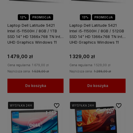
12%
PROMOCJA
13%
PROMOCJA
Laptop Dell Latitude 5421
Laptop Dell Latitude 5421
Intel i5-11500H / 8GB / 1TB
Intel i5-11500H / 8GB / 512GB
SSD 14" HD 1366x768 TN Intel
SSD 14" HD 1366x768 TN Intel
UHD Graphics Windows 11
UHD Graphics Windows 11
PRO
PRO
1 479,00 zł
1 329,00 zł
Cena regularna:
1 679,00 zł
Cena regularna:
1 529,00 zł
Najniższa cena:
1 529,00 zł
Najniższa cena:
1 289,00 zł
Do koszyka
Do koszyka
Do ulubionych
Do ulubi
WYSYŁKA 24H
WYSYŁKA 24H
WYSYŁKA 24H
WYSYŁKA 24H
WYSYŁKA 24H
WYSYŁKA 24H