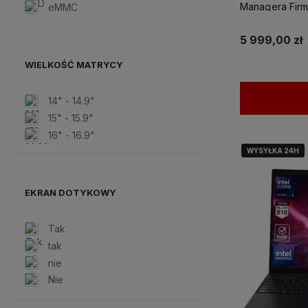
Managera Fir
eMMC
5 999,00 zł
WIELKOŚĆ MATRYCY
14" - 14.9"
15" - 15.9"
16" - 16.9"
WYSYŁKA 24H
WYSYŁKA 24H
EKRAN DOTYKOWY
Tak
tak
nie
Nie