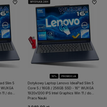
WYSYŁKA 24H
Do ulubionych
Do ulubio
10%
PROMOCJA
ad Slim 5
Dotykowy Laptop Lenovo IdeaPad Slim 5
6" WUXGA
Core 5 / 16GB / 256GB SSD - 16" WUXGA
 11 / do
1920x1200 IPS Intel Graphics Win 11 / do
Pracy Nauki