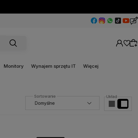
Monitory
Wynajem sprzętu IT
Więcej
Wybierz coś dla siebie z naszej aktualnej
Układ
oferty lub zaloguj się, aby przywrócić dodane
produkty do listy z poprzedniej sesji.