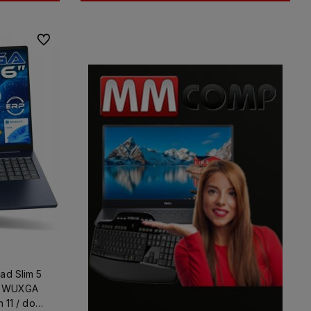
Do ulubionych
ad Slim 5
6" WUXGA
 11 / do