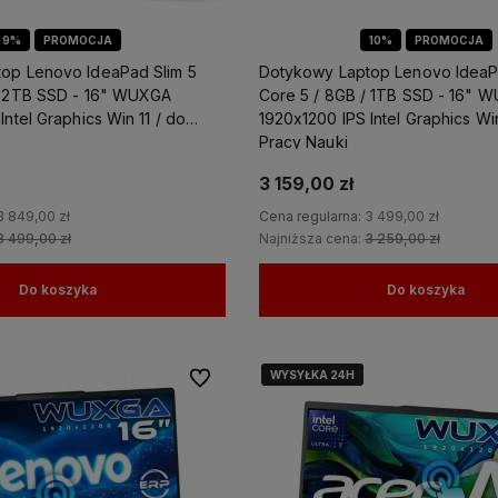
 pomoże
czącym
9%
PROMOCJA
10%
PROMOCJA
żesz
op Lenovo IdeaPad Slim 5
Dotykowy Laptop Lenovo IdeaP
ewną
/ 2TB SSD - 16" WUXGA
Core 5 / 8GB / 1TB SSD - 16" 
Intel Graphics Win 11 / do
1920x1200 IPS Intel Graphics Win
Pracy Nauki
3 159,00 zł
3 849,00 zł
Cena regularna:
3 499,00 zł
3 499,00 zł
Najniższa cena:
3 259,00 zł
Do koszyka
Do koszyka
WYSYŁKA 24H
WYSYŁKA 24H
WYSYŁKA 24H
Do ulubionych