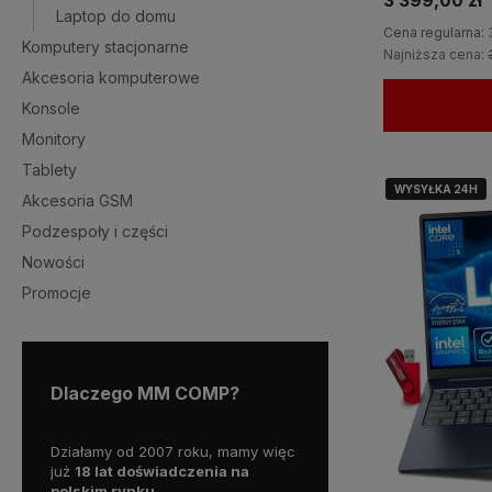
3 399,00 zł
Laptop do domu
Cena regularna:
Komputery stacjonarne
Najniższa cena:
Akcesoria komputerowe
Konsole
Monitory
Tablety
WYSYŁKA 24H
WYSYŁKA 24H
Akcesoria GSM
Podzespoły i części
Nowości
Promocje
Dlaczego MM COMP?
wy już
Działamy od 2007 roku, mamy więc
Wszystkie nasze produkty o
już
18 lat doświadczenia na
gwaracją, a nasz doświadc
polskim rynku.
personel pomoże w wyborz