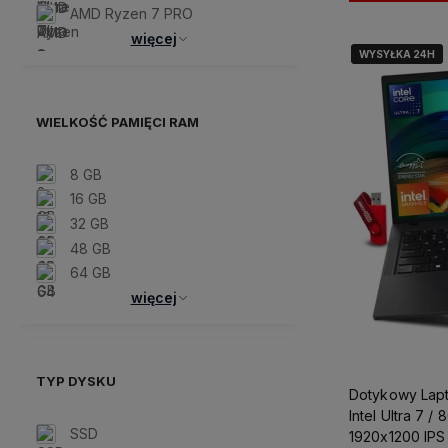
AMD Ryzen 7 PRO
więcej
WYSYŁKA 24H
WYSYŁKA 24H
WIELKOŚĆ PAMIĘCI RAM
8 GB
16 GB
32 GB
48 GB
64 GB
więcej
TYP DYSKU
Dotykowy Lap
Intel Ultra 7 
SSD
1920x1200 IPS 