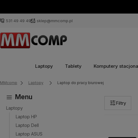
531 49 49 49
sklep@mmcomp.pl
Laptopy
Tablety
Komputery stacjon
MMcomp
Laptopy
Laptop do pracy biurowej
Menu
Filtry
Laptopy
Laptop HP
Laptop Dell
Laptop ASUS