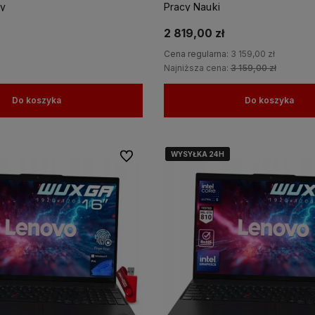
my
Pracy Nauki
2 819,00 zł
Cena regularna:
3 159,00 zł
Najniższa cena:
3 159,00 zł
Do koszyka
Do koszyka
WYSYŁKA 24H
WYSYŁKA 24H
WYSYŁKA 24H
Do ulubionych