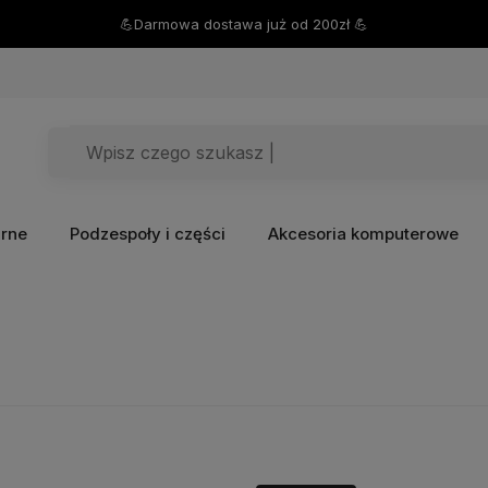
💪Darmowa dostawa już od 200zł 💪
arne
Podzespoły i części
Akcesoria komputerowe