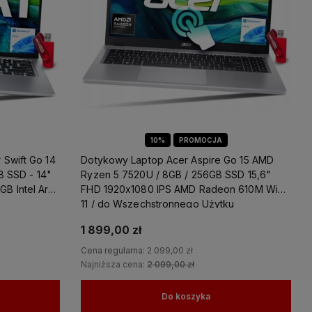
10%
PROMOCJA
Swift Go 14
Dotykowy Laptop Acer Aspire Go 15 AMD
B SSD - 14"
Ryzen 5 7520U / 8GB / 256GB SSD 15,6"
B Intel Arc
FHD 1920x1080 IPS AMD Radeon 610M Win
11 / do Wszechstronnego Użytku
1 899,00 zł
Cena regularna:
2 099,00 zł
Najniższa cena:
2 099,00 zł
Do koszyka