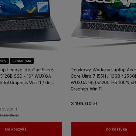
10%
PROMOCJA
op Lenovo IdeaPad Slim 5
Dotykowy Wydajny Laptop Acer 
/ 512GB SSD - 16" WUXGA
Core Ultra 7 155H / 16GB / 256G
Intel Graphics Win 11 / do
WUXGA 1920x1200 IPS 100% sRG
Graphics Win 11
3 199,00 zł
3 259,00 zł
3 159,00 zł
Do koszyka
Do koszyka