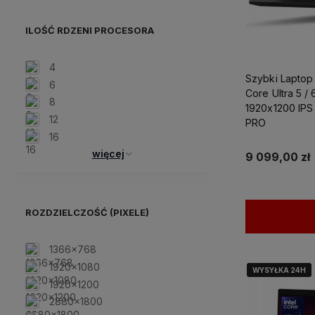
ILOŚĆ RDZENI PROCESORA
4
Szybki Laptop
6
Core Ultra 5 
8
1920x1200 IPS 
12
PRO
16
więcej
9 099,00 zł
ROZDZIELCZOŚĆ (PIXELE)
1366x768
1920x1080
WYSYŁKA 24H
WYSYŁKA 24H
1920x1200
2880x1800