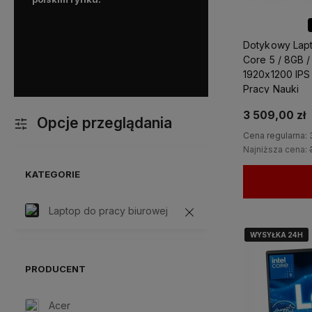
optymalnego sprzętu, oraz
z kazdym problemem doty
komputera.
Dodatkowo mo
Dotykowy Lapt
liczyć na ekspresową i p
Core 5 / 8GB 
dostawę!
1920x1200 IPS 
Pracy Nauki
3 509,00 zł
Opcje przeglądania
Cena regularna:
Najniższa cena:
KATEGORIE
Laptop do pracy biurowej
WYSYŁKA 24H
WYSYŁKA 24H
WYSYŁKA 24H
PRODUCENT
Acer