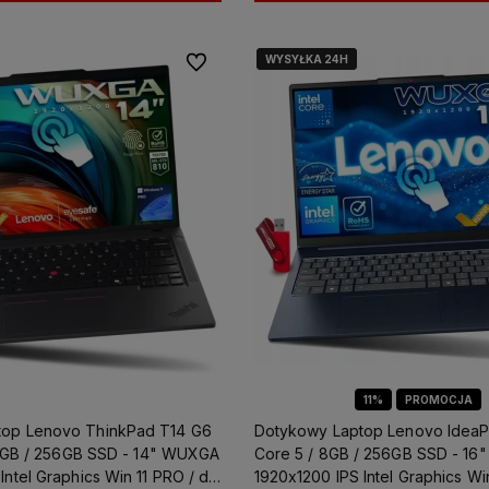
WYSYŁKA 24H
WYSYŁKA 24H
Do ulubionych
11%
PROMOCJA
top Lenovo ThinkPad T14 G6
Dotykowy Laptop Lenovo IdeaP
/ 8GB / 256GB SSD - 14" WUXGA
Core 5 / 8GB / 256GB SSD - 1
Intel Graphics Win 11 PRO / dla
1920x1200 IPS Intel Graphics Win