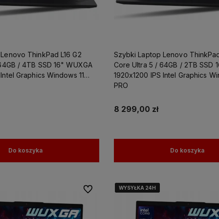
 Lenovo ThinkPad L16 G2
Szybki Laptop Lenovo ThinkPad
/ 64GB / 4TB SSD 16" WUXGA
Core Ultra 5 / 64GB / 2TB SSD
Intel Graphics Windows 11
1920x1200 IPS Intel Graphics Wi
PRO
8 299,00 zł
Do koszyka
Do koszyka
WYSYŁKA 24H
WYSYŁKA 24H
WYSYŁKA 24H
WYSYŁKA 24H
Do ulubionych