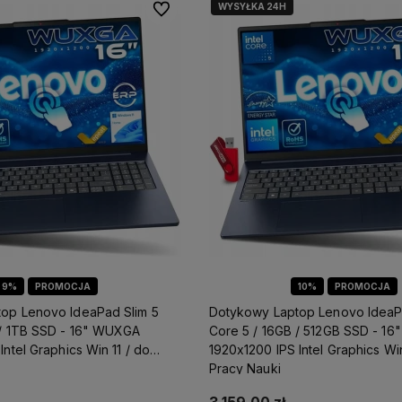
WYSYŁKA 24H
Do ulubionych
9%
PROMOCJA
10%
PROMOCJA
op Lenovo IdeaPad Slim 5
Dotykowy Laptop Lenovo IdeaP
 / 1TB SSD - 16" WUXGA
Core 5 / 16GB / 512GB SSD - 1
Intel Graphics Win 11 / do
1920x1200 IPS Intel Graphics Win
Pracy Nauki