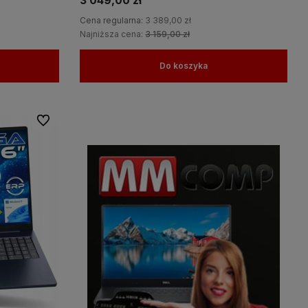
3 049,00 zł
Cena regularna:
3 389,00 zł
Najniższa cena:
3 159,00 zł
Do koszyka
Do ulubionych
amy więc
Wszystkie nasze produkty objęte są
na
gwaracją, a nasz doświadczony
personel pomoże w wyborze