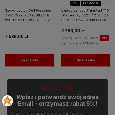
10%
PROMOCJA
Szybki Laptop Dell Precision
Laptop Lenovo ThinkPad T15
7760 Core i7 / 128GB / 1TB
G1 Core i7 / 32GB / 2TB SSD
SSD 17,3" FHD 1920x1080 IPS
15,6" FHD 1920x1080 IPS Intel
Nvidia RTX A4000 8GB
UHD Graphics Win 11 PRO /
GDDR6 Windows 11 PRO /
do Nauki Domu
2 789,00 zł
Laptop do Grafiki
7 539,00 zł
Cena regularna:
3 099,00 zł
-10%
Projektowania
Najniższa cena:
2 799,00 zł
Do koszyka
Do koszyka
NEWSLETTER
Wpisz i potwierdź swój adres
Email - otrzymasz rabat 5%!
Wpisz swój adres e-mail by dołączyć