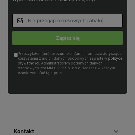
Zapisz się
Przeczytałem(am) i zrozumiałem(am) informacje dotyczące
korzystania z moich danych osobowych zawarte w
polityce
prywatności
. Administratorem podanych danych
osobowych jest MM CORP Sp. z o.o.. Możesz w każdym
czasie wycofać tę zgodę.
Kontakt