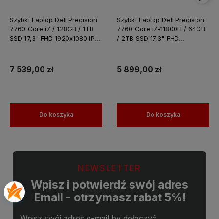
Szybki Laptop Dell Precision
Szybki Laptop Dell Precision
7760 Core i7 / 128GB / 1TB
7760 Core i7-11800H / 64GB
SSD 17,3" FHD 1920x1080 IPS
/ 2TB SSD 17,3" FHD
Nvidia RTX A4000 8GB
1920x1080 IPS Nvidia RTX
GDDR6 Windows 11 PRO /
A4000 8GB GDDR6 Windows
Laptop do Grafiki
11 PRO / Laptop do Grafiki
7 539,00 zł
5 899,00 zł
Projektowania
Projektowania
Do koszyka
Do koszyka
NEWSLETTER
Wpisz i potwierdź swój adres
Email - otrzymasz rabat 5%!
Wpisz swój adres e-mail by dołączyć