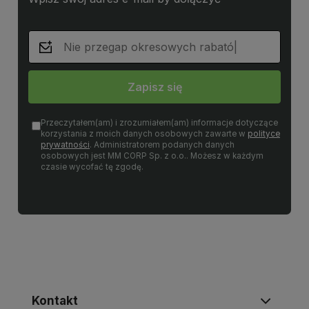
Zapisz się
Przeczytałem(am) i zrozumiałem(am) informacje dotyczące
korzystania z moich danych osobowych zawarte w
polityce
prywatności
. Administratorem podanych danych
osobowych jest MM CORP Sp. z o.o.. Możesz w każdym
czasie wycofać tę zgodę.
Kontakt