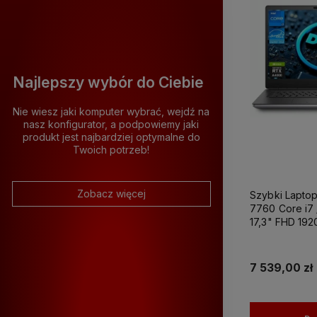
Najlepszy wybór do Ciebie
Nie wiesz jaki komputer wybrać, wejdź na
nasz konfigurator, a podpowiemy jaki
produkt jest najbardziej optymalne do
Komput
Wszystkie
12
Twoich potrzeb!
Zobacz więcej
Szybki Laptop
7760 Core i7 
17,3" FHD 192
RTX A4000 
Windows 11 P
Grafiki Projek
7 539,00 zł