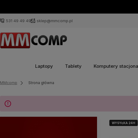
531 49 49 49
sklep@mmcomp.pl
Laptopy
Tablety
Komputery stacjon
MMcomp
Strona główna
WYSYŁKA 24H
WYSYŁKA 24H