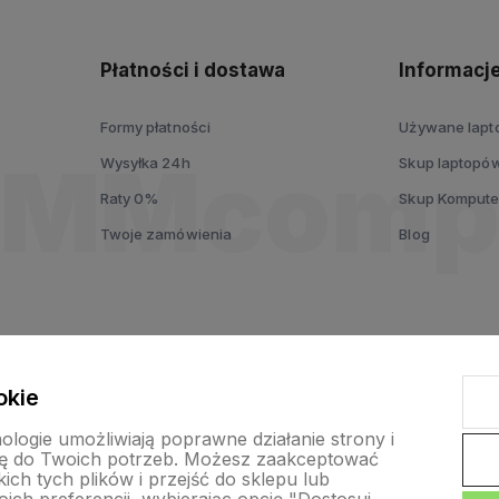
Płatności i dostawa
Informacj
Formy płatności
Używane lap
Wysyłka 24h
Skup laptopó
Raty 0%
Skup Komput
Twoje zamówienia
Blog
okie
nologie umożliwiają poprawne działanie strony i
ę do Twoich potrzeb. Możesz zaakceptować
ch tych plików i przejść do sklepu lub