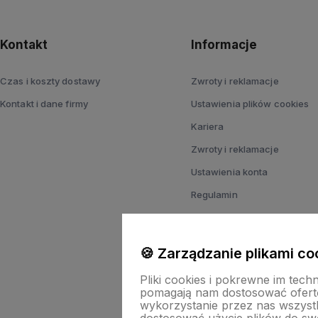
Kontakt
Informacje
Czas i koszty dostawy
Zwroty i reklamacje
Kontakt i dane firmy
Ustawienia plików cookies
Kariera
Zwroty i reklamacje
Ustawienia konta
Regulamin
Polityka prywatności
Ustawienia plików cookies
🍪 Zarządzanie plikami co
Pliki cookies i pokrewne im tech
pomagają nam dostosować ofert
wykorzystanie przez nas wszystki