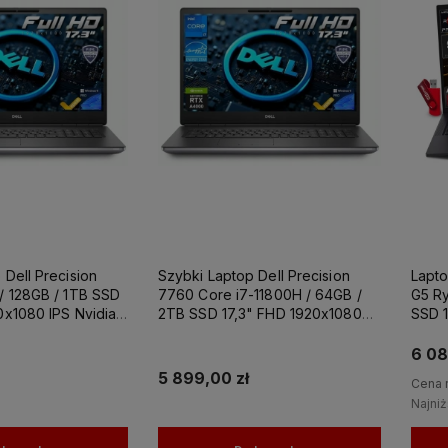
ery SFF
Komputery stacjonarne
Laptop Dell 
3
1
 Dell Precision
Szybki Laptop Dell Precision
Lapt
/ 128GB / 1TB SSD
7760 Core i7-11800H / 64GB /
G5 Ry
0x1080 IPS Nvidia
2TB SSD 17,3" FHD 1920x1080
SSD 
8GB GDDR6
IPS Nvidia RTX A4000 8GB
AMD 
RO / Laptop do
GDDR6 Windows 11 PRO / Laptop
6 08
towania
do Grafiki Projektowania
5 899,00 zł
Cena 
Najni