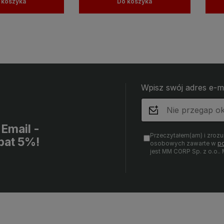
 koszyka
Do koszyka
Wpisz swój adres e-m
Email -
Przeczytałem(am) i zroz
bat 5%!
osobowych zawarte w
po
jest MM CORP Sp. z o.o.