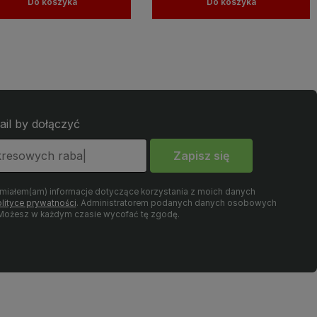
Do koszyka
Do koszyka
ail by dołączyć
Zapisz się
umiałem(am) informacje dotyczące korzystania z moich danych
lityce prywatności
. Administratorem podanych danych osobowych
. Możesz w każdym czasie wycofać tę zgodę.