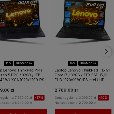
Latitude
Laptop Dell Precision
Laptop Lenovo
2
2
17%
PROMOCJA
10%
PROMOCJA
op Lenovo ThinkPad P14s
Laptop Lenovo ThinkPad T15 G1
zen 5 PRO / 32GB / 1TB
Core i7 / 32GB / 2TB SSD 15,6"
14" WUXGA 1920x1200 IPS
FHD 1920x1080 IPS Intel UHD
Radeon 760M Win 11 PRO
Graphics Win 11 PRO / do Nauki
Domu
9,00 zł
2 789,00 zł
regularna:
7 369,00 zł
-17%
Cena regularna:
3 099,00 zł
-10%
ższa cena:
6 249,00 zł
Najniższa cena:
2 799,00 zł