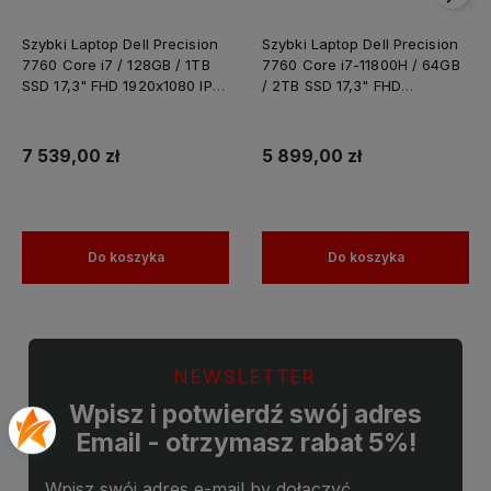
Szybki Laptop Dell Precision
Szybki Laptop Dell Precision
7760 Core i7 / 128GB / 1TB
7760 Core i7-11800H / 64GB
SSD 17,3" FHD 1920x1080 IPS
/ 2TB SSD 17,3" FHD
Nvidia RTX A4000 8GB
1920x1080 IPS Nvidia RTX
GDDR6 Windows 11 PRO /
A4000 8GB GDDR6 Windows
Laptop do Grafiki
11 PRO / Laptop do Grafiki
7 539,00 zł
5 899,00 zł
Projektowania
Projektowania
Do koszyka
Do koszyka
NEWSLETTER
Wpisz i potwierdź swój adres
Email - otrzymasz rabat 5%!
Wpisz swój adres e-mail by dołączyć