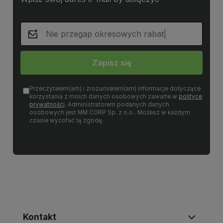
Zapisz się
Przeczytałem(am) i zrozumiałem(am) informacje dotyczące
korzystania z moich danych osobowych zawarte w
polityce
prywatności
. Administratorem podanych danych
osobowych jest MM CORP Sp. z o.o.. Możesz w każdym
czasie wycofać tę zgodę.
Kontakt