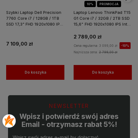
10%
PROMOCJA
Szybki Laptop Dell Precision
Laptop Lenovo ThinkPad T15
7760 Core i7 / 128GB / 1TB
G1 Core i7 / 32GB / 2TB SSD
SSD 17,3" FHD 1920x1080 IPS
15,6" FHD 1920x1080 IPS Intel
Nvidia RTX A4000 8GB
UHD Graphics Win 11 PRO /
GDDR6 Windows 11 PRO /
do Nauki Domu
2 789,00 zł
Laptop do Grafiki
7 109,00 zł
Cena regularna:
3 099,00 zł
-10%
Projektowania
Najniższa cena:
2 799,00 zł
Do koszyka
Do koszyka
NEWSLETTER
Wpisz i potwierdź swój adres
Email - otrzymasz rabat 5%!
Wpisz swój adres e-mail by dołączyć