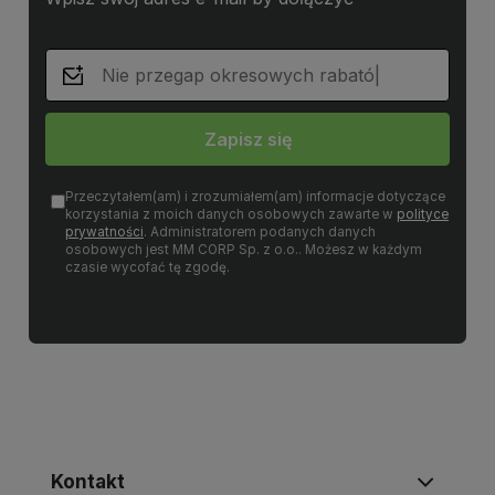
Zapisz się
Przeczytałem(am) i zrozumiałem(am) informacje dotyczące
korzystania z moich danych osobowych zawarte w
polityce
prywatności
. Administratorem podanych danych
osobowych jest MM CORP Sp. z o.o.. Możesz w każdym
czasie wycofać tę zgodę.
Kontakt