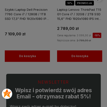
10%
PROMOCJA
Szybki Laptop Dell Precision
Laptop Lenovo ThinkPad T15
7760 Core i7 / 128GB / 1TB
G1 Core i7 / 32GB / 2TB SSD
SSD 17,3" FHD 1920x1080 IPS
15,6" FHD 1920x1080 IPS Intel
Nvidia RTX A4000 8GB
UHD Graphics Win 11 PRO /
GDDR6 Windows 11 PRO /
do Nauki Domu
2 789,00 zł
Laptop do Grafiki
7 109,00 zł
Cena regularna:
3 099,00 zł
-10%
Projektowania
Najniższa cena:
2 799,00 zł
Do koszyka
Do koszyka
NEWSLETTER
Wpisz i potwierdź swój adres
Email - otrzymasz rabat 5%!
Wpisz swój adres e-mail by dołączyć