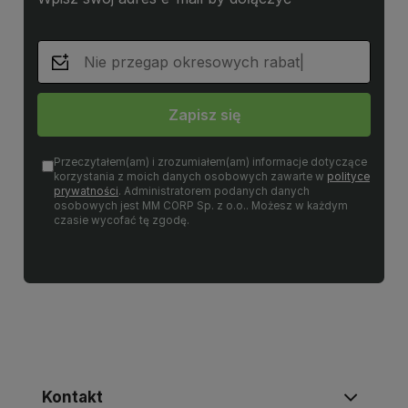
Zapisz się
Przeczytałem(am) i zrozumiałem(am) informacje dotyczące
korzystania z moich danych osobowych zawarte w
polityce
prywatności
. Administratorem podanych danych
osobowych jest MM CORP Sp. z o.o.. Możesz w każdym
czasie wycofać tę zgodę.
Kontakt