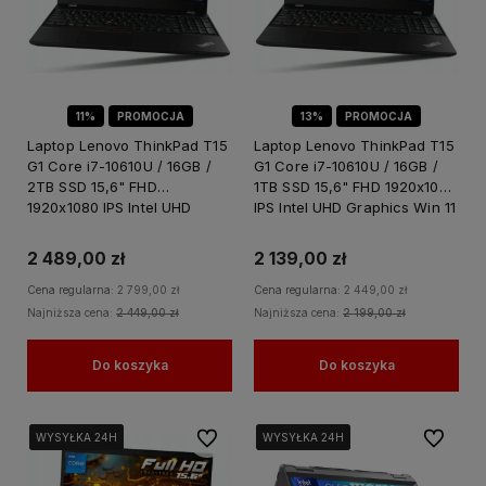
11%
PROMOCJA
13%
PROMOCJA
Laptop Lenovo ThinkPad T15
Laptop Lenovo ThinkPad T15
G1 Core i7-10610U / 16GB /
G1 Core i7-10610U / 16GB /
2TB SSD 15,6" FHD
1TB SSD 15,6" FHD 1920x1080
1920x1080 IPS Intel UHD
IPS Intel UHD Graphics Win 11
Graphics Win 11 PRO / do
PRO / do Nauki Domu
Nauki Domu
2 489,00 zł
2 139,00 zł
Cena regularna:
2 799,00 zł
Cena regularna:
2 449,00 zł
Najniższa cena:
2 449,00 zł
Najniższa cena:
2 199,00 zł
Do koszyka
Do koszyka
Do ulubionych
Do ulubi
WYSYŁKA 24H
WYSYŁKA 24H
WYSYŁKA 24H
WYSYŁKA 24H
WYSYŁKA 24H
WYSYŁKA 24H
WYSYŁKA 24H
WYSYŁKA 24H