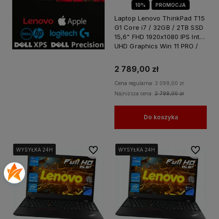
10%
PROMOCJA
Laptop Lenovo ThinkPad T15
G1 Core i7 / 32GB / 2TB SSD
15,6" FHD 1920x1080 IPS Intel
UHD Graphics Win 11 PRO /
do Nauki Domu
2 789,00 zł
Cena regularna:
3 099,00 zł
Najniższa cena:
2 799,00 zł
Do koszyka
Do ulubionych
Do ulubi
WYSYŁKA 24H
WYSYŁKA 24H
WYSYŁKA 24H
WYSYŁKA 24H
WYSYŁKA 24H
WYSYŁKA 24H
WYSYŁKA 24H
WYSYŁKA 24H
WYSYŁKA 24H
WYSYŁKA 24H