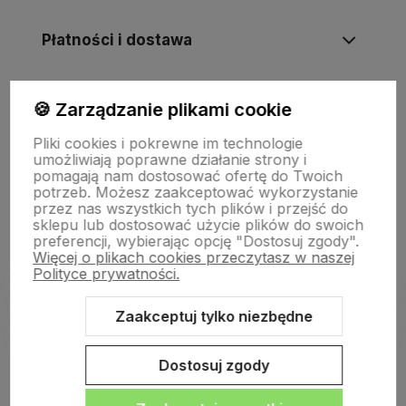
Płatności i dostawa
Informacje
🍪 Zarządzanie plikami cookie
Pliki cookies i pokrewne im technologie
umożliwiają poprawne działanie strony i
O nas
pomagają nam dostosować ofertę do Twoich
potrzeb. Możesz zaakceptować wykorzystanie
przez nas wszystkich tych plików i przejść do
sklepu lub dostosować użycie plików do swoich
preferencji, wybierając opcję "Dostosuj zgody".
Więcej o plikach cookies przeczytasz w naszej
Polityce prywatności.
Zaakceptuj tylko niezbędne
Sklep internetowy Shoper.pl
Szablon Shoper Modern 3.0™
od
GrowCommerce
Dostosuj zgody