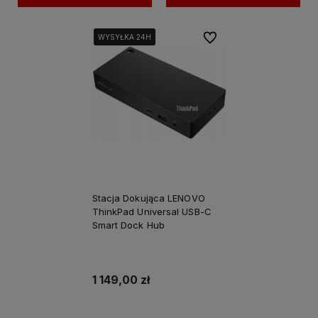
Do ulubionych
WYSYŁKA 24H
WYSYŁKA 24H
WYSYŁKA 24H
WYSYŁKA 24H
Stacja Dokująca LENOVO
ThinkPad Universal USB-C
Smart Dock Hub
1 149,00 zł