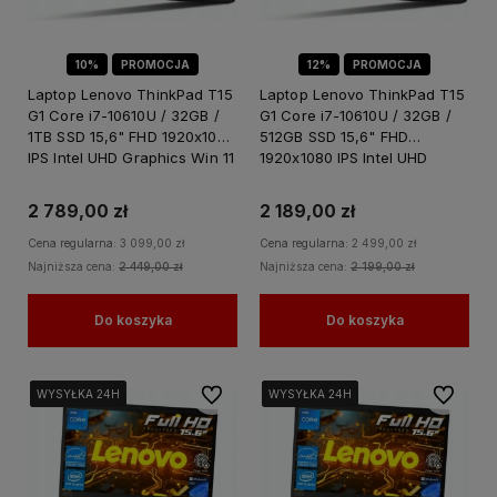
10%
PROMOCJA
12%
PROMOCJA
Laptop Lenovo ThinkPad T15
Laptop Lenovo ThinkPad T15
G1 Core i7-10610U / 32GB /
G1 Core i7-10610U / 32GB /
1TB SSD 15,6" FHD 1920x1080
512GB SSD 15,6" FHD
IPS Intel UHD Graphics Win 11
1920x1080 IPS Intel UHD
PRO / do Nauki Domu
Graphics Win 11 PRO / do
Nauki Domu
2 789,00 zł
2 189,00 zł
Cena regularna:
3 099,00 zł
Cena regularna:
2 499,00 zł
Najniższa cena:
2 449,00 zł
Najniższa cena:
2 199,00 zł
Do koszyka
Do koszyka
Do ulubionych
Do ulubi
WYSYŁKA 24H
WYSYŁKA 24H
WYSYŁKA 24H
WYSYŁKA 24H
WYSYŁKA 24H
WYSYŁKA 24H
WYSYŁKA 24H
WYSYŁKA 24H
WYSYŁKA 24H
WYSYŁKA 24H