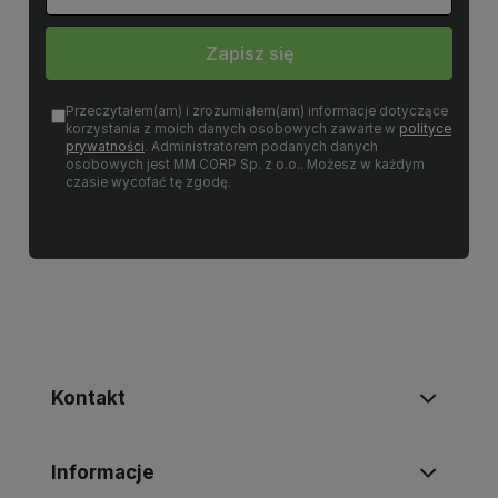
Zapisz się
Przeczytałem(am) i zrozumiałem(am) informacje dotyczące
korzystania z moich danych osobowych zawarte w
polityce
prywatności
. Administratorem podanych danych
osobowych jest MM CORP Sp. z o.o.. Możesz w każdym
czasie wycofać tę zgodę.
Kontakt
Informacje