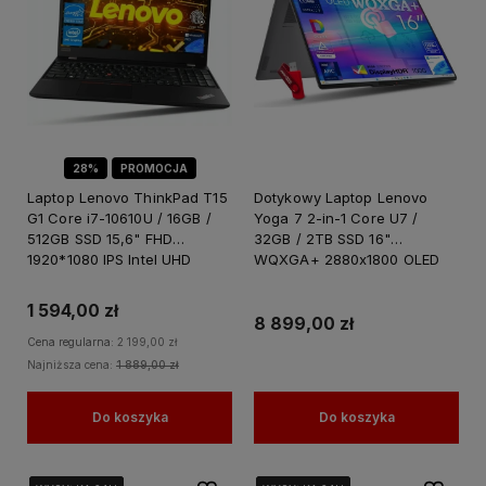
28%
PROMOCJA
Laptop Lenovo ThinkPad T15
Dotykowy Laptop Lenovo
G1 Core i7-10610U / 16GB /
Yoga 7 2-in-1 Core U7 /
512GB SSD 15,6" FHD
32GB / 2TB SSD 16"
1920*1080 IPS Intel UHD
WQXGA+ 2880x1800 OLED
Graphics Win 11 PRO / do
100% DCI-P3 HDR1000 Intel
Nauki Domu
Arc Graphics 140V Windows
1 594,00 zł
11 / do Grafiki Projektowania
8 899,00 zł
Cena regularna:
2 199,00 zł
Najniższa cena:
1 889,00 zł
Do koszyka
Do koszyka