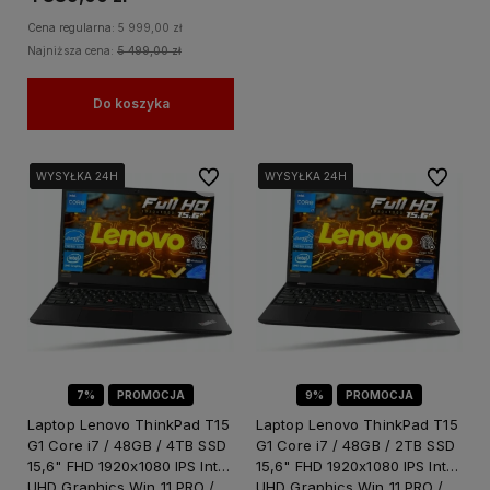
Cena regularna:
5 999,00 zł
Najniższa cena:
5 499,00 zł
Do koszyka
Do ulubionych
Do ulubi
WYSYŁKA 24H
WYSYŁKA 24H
WYSYŁKA 24H
WYSYŁKA 24H
WYSYŁKA 24H
WYSYŁKA 24H
7%
PROMOCJA
9%
PROMOCJA
Laptop Lenovo ThinkPad T15
Laptop Lenovo ThinkPad T15
G1 Core i7 / 48GB / 4TB SSD
G1 Core i7 / 48GB / 2TB SSD
15,6" FHD 1920x1080 IPS Intel
15,6" FHD 1920x1080 IPS Intel
UHD Graphics Win 11 PRO /
UHD Graphics Win 11 PRO /