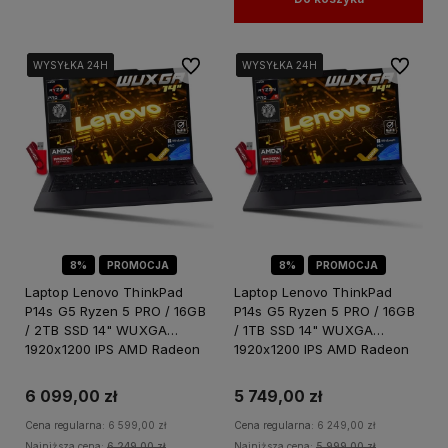
Do ulubionych
Do ulubi
WYSYŁKA 24H
WYSYŁKA 24H
WYSYŁKA 24H
WYSYŁKA 24H
WYSYŁKA 24H
WYSYŁKA 24H
8%
PROMOCJA
8%
PROMOCJA
Laptop Lenovo ThinkPad
Laptop Lenovo ThinkPad
P14s G5 Ryzen 5 PRO / 16GB
P14s G5 Ryzen 5 PRO / 16GB
/ 2TB SSD 14" WUXGA
/ 1TB SSD 14" WUXGA
1920x1200 IPS AMD Radeon
1920x1200 IPS AMD Radeon
760M Win 11 PRO
760M Win 11 PRO
6 099,00 zł
5 749,00 zł
Cena regularna:
6 599,00 zł
Cena regularna:
6 249,00 zł
Najniższa cena:
6 249,00 zł
Najniższa cena:
5 999,00 zł