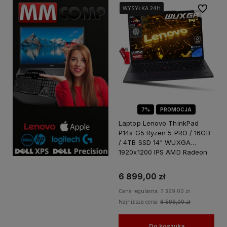
Do ulubi
WYSYŁKA 24H
WYSYŁKA 24H
WYSYŁKA 24H
7%
PROMOCJA
Laptop Lenovo ThinkPad
P14s G5 Ryzen 5 PRO / 16GB
/ 4TB SSD 14" WUXGA
1920x1200 IPS AMD Radeon
760M Win 11 PRO
6 899,00 zł
Cena regularna:
7 399,00 zł
Najniższa cena:
6 599,00 zł
Do koszyka