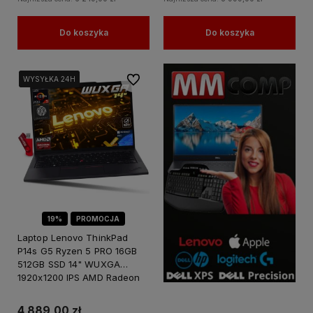
Do koszyka
Do koszyka
Do ulubionych
WYSYŁKA 24H
WYSYŁKA 24H
WYSYŁKA 24H
19%
PROMOCJA
Laptop Lenovo ThinkPad
P14s G5 Ryzen 5 PRO 16GB
512GB SSD 14" WUXGA
1920x1200 IPS AMD Radeon
760M Win 11 PRO / dla
Biznesu Biura
4 889,00 zł