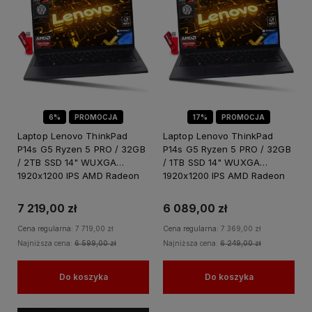
6%
PROMOCJA
17%
PROMOCJA
Laptop Lenovo ThinkPad
Laptop Lenovo ThinkPad
P14s G5 Ryzen 5 PRO / 32GB
P14s G5 Ryzen 5 PRO / 32GB
/ 2TB SSD 14" WUXGA
/ 1TB SSD 14" WUXGA
1920x1200 IPS AMD Radeon
1920x1200 IPS AMD Radeon
760M Win 11 PRO
760M Win 11 PRO
7 219,00 zł
6 089,00 zł
Cena regularna:
7 719,00 zł
Cena regularna:
7 369,00 zł
Najniższa cena:
6 599,00 zł
Najniższa cena:
6 249,00 zł
Do koszyka
Do koszyka