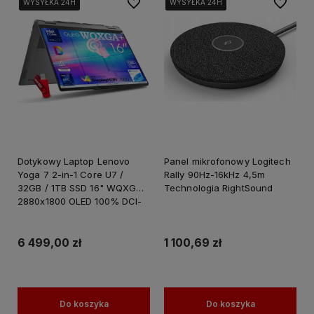
Do ulubionych
Do ulubi
WYSYŁKA 24H
WYSYŁKA 24H
WYSYŁKA 24H
WYSYŁKA 24H
WYSYŁKA 24H
WYSYŁKA 24H
WYSYŁKA 24H
WYSYŁKA 24H
Dotykowy Laptop Lenovo
Panel mikrofonowy Logitech
Yoga 7 2-in-1 Core U7 /
Rally 90Hz-16kHz 4,5m
32GB / 1TB SSD 16" WQXGA+
Technologia RightSound
2880x1800 OLED 100% DCI-
P3 HDR1000 Intel Arc
Graphics 140V Windows 11 /
do Grafiki Projektowania
6 499,00 zł
1 100,69 zł
Do koszyka
Do koszyka