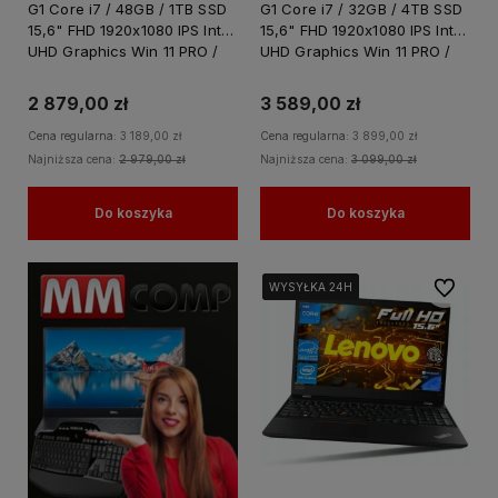
G1 Core i7 / 48GB / 1TB SSD
G1 Core i7 / 32GB / 4TB SSD
15,6" FHD 1920x1080 IPS Intel
15,6" FHD 1920x1080 IPS Intel
UHD Graphics Win 11 PRO /
UHD Graphics Win 11 PRO /
do Nauki Domu
do Nauki Domu
2 879,00 zł
3 589,00 zł
Cena regularna:
3 189,00 zł
Cena regularna:
3 899,00 zł
Najniższa cena:
2 979,00 zł
Najniższa cena:
3 099,00 zł
Do koszyka
Do koszyka
Do ulubi
WYSYŁKA 24H
WYSYŁKA 24H
WYSYŁKA 24H
WYSYŁKA 24H