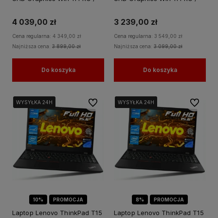
do Nauki Domu
do Nauki Domu
4 039,00 zł
3 239,00 zł
Cena regularna:
4 349,00 zł
Cena regularna:
3 549,00 zł
Najniższa cena:
3 899,00 zł
Najniższa cena:
3 099,00 zł
Do koszyka
Do koszyka
Do ulubionych
Do ulubi
WYSYŁKA 24H
WYSYŁKA 24H
WYSYŁKA 24H
WYSYŁKA 24H
WYSYŁKA 24H
10%
PROMOCJA
8%
PROMOCJA
Laptop Lenovo ThinkPad T15
Laptop Lenovo ThinkPad T15