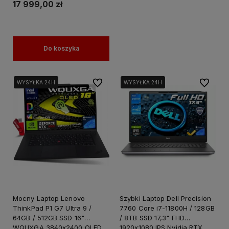
Grafika Twórcy
17 999,00 zł
Do koszyka
Do ulubionych
Do ulubi
WYSYŁKA 24H
WYSYŁKA 24H
WYSYŁKA 24H
WYSYŁKA 24H
WYSYŁKA 24H
WYSYŁKA 24H
Mocny Laptop Lenovo
Szybki Laptop Dell Precision
ThinkPad P1 G7 Ultra 9 /
7760 Core i7-11800H / 128GB
64GB / 512GB SSD 16"
/ 8TB SSD 17,3" FHD
WQUXGA 3840x2400 OLED,
1920x1080 IPS Nvidia RTX