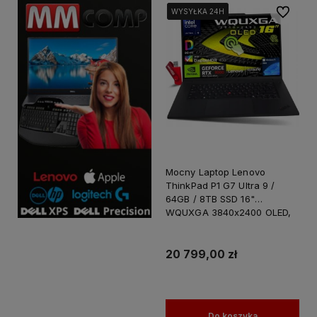
Do ulubi
WYSYŁKA 24H
WYSYŁKA 24H
WYSYŁKA 24H
Mocny Laptop Lenovo
ThinkPad P1 G7 Ultra 9 /
64GB / 8TB SSD 16"
WQUXGA 3840x2400 OLED,
100% DCI-P3 Nvidia RTX
3000 Ada 8GB Win 11 PRO /
dla Projektanta Grafika
20 799,00 zł
Twórcy
Do koszyka