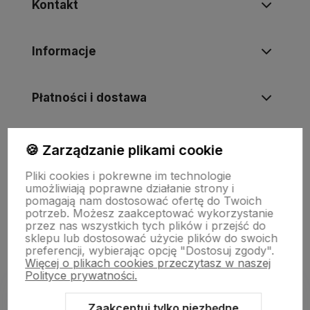
Kontakt
Informacje
Płatności i dostawa
Informacje
🍪 Zarządzanie plikami cookie
Pliki cookies i pokrewne im technologie
umożliwiają poprawne działanie strony i
O nas
pomagają nam dostosować ofertę do Twoich
potrzeb. Możesz zaakceptować wykorzystanie
przez nas wszystkich tych plików i przejść do
sklepu lub dostosować użycie plików do swoich
preferencji, wybierając opcję "Dostosuj zgody".
Więcej o plikach cookies przeczytasz w naszej
Polityce prywatności.
Zaakceptuj tylko niezbędne