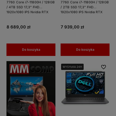
7760 Core i7-11800H / 128GB
7760 Core i7-11800H / 128GB
/ 4TB SSD 17,3" FHD
/ 2TB SSD 17,3" FHD
1920x1080 IPS Nvidia RTX
1920x1080 IPS Nvidia RTX
A4000 8GB GDDR6 Windows
A4000 8GB GDDR6 Windows
11 PRO / Laptop do Grafiki
11 PRO / Laptop do Grafiki
Projektowania
Projektowania
8 689,00 zł
7 939,00 zł
Do koszyka
Do koszyka
Do ulubi
WYSYŁKA 24H
WYSYŁKA 24H
WYSYŁKA 24H