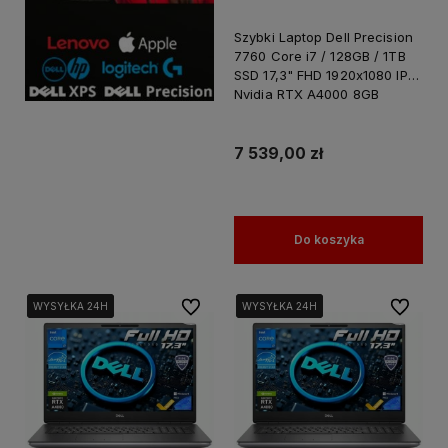
Szybki Laptop Dell Precision
7760 Core i7 / 128GB / 1TB
SSD 17,3" FHD 1920x1080 IPS
Nvidia RTX A4000 8GB
GDDR6 Windows 11 PRO /
Laptop do Grafiki
Projektowania
7 539,00 zł
Do koszyka
Do ulubionych
Do ulubi
WYSYŁKA 24H
WYSYŁKA 24H
WYSYŁKA 24H
WYSYŁKA 24H
WYSYŁKA 24H
WYSYŁKA 24H