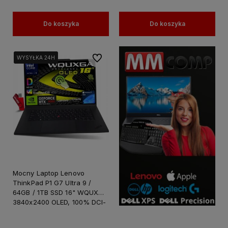
Do koszyka
Do koszyka
Do ulubionych
WYSYŁKA 24H
WYSYŁKA 24H
WYSYŁKA 24H
Mocny Laptop Lenovo
ThinkPad P1 G7 Ultra 9 /
64GB / 1TB SSD 16" WQUXGA
3840x2400 OLED, 100% DCI-
P3 Nvidia RTX 3000 Ada 8GB
Win 11 PRO / dla Projektanta