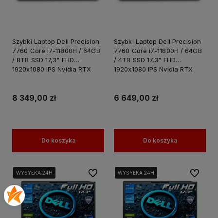
Szybki Laptop Dell Precision
Szybki Laptop Dell Precision
7760 Core i7-11800H / 64GB
7760 Core i7-11800H / 64GB
/ 8TB SSD 17,3" FHD
/ 4TB SSD 17,3" FHD
1920x1080 IPS Nvidia RTX
1920x1080 IPS Nvidia RTX
A4000 8GB GDDR6 Windows
A4000 8GB GDDR6 Windows
11 PRO / Laptop do Grafiki
11 PRO / Laptop do Grafiki
Projektowania
Projektowania
8 349,00 zł
6 649,00 zł
Do koszyka
Do koszyka
Do ulubionych
Do ulubi
WYSYŁKA 24H
WYSYŁKA 24H
WYSYŁKA 24H
WYSYŁKA 24H
WYSYŁKA 24H
WYSYŁKA 24H
WYSYŁKA 24H