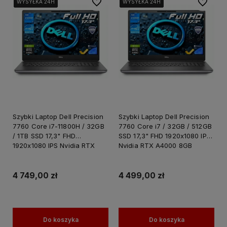
Do ulubionych
Do ulubi
WYSYŁKA 24H
WYSYŁKA 24H
WYSYŁKA 24H
WYSYŁKA 24H
WYSYŁKA 24H
WYSYŁKA 24H
WYSYŁKA 24H
WYSYŁKA 24H
WYSYŁKA 24H
WYSYŁKA 24H
Szybki Laptop Dell Precision
Szybki Laptop Dell Precision
7760 Core i7-11800H / 32GB
7760 Core i7 / 32GB / 512GB
/ 1TB SSD 17,3" FHD
SSD 17,3" FHD 1920x1080 IPS
1920x1080 IPS Nvidia RTX
Nvidia RTX A4000 8GB
A4000 8GB GDDR6 Windows
GDDR6 Win 11 PRO / Laptop
11 PRO / Laptop do Grafiki
do Grafiki Projektowania
Projektowania
4 749,00 zł
4 499,00 zł
Do koszyka
Do koszyka