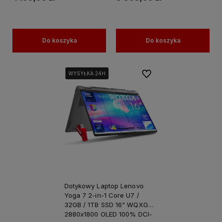
Do koszyka
Do koszyka
Do ulubionych
WYSYŁKA 24H
WYSYŁKA 24H
WYSYŁKA 24H
WYSYŁKA 24H
Dotykowy Laptop Lenovo
Yoga 7 2-in-1 Core U7 /
32GB / 1TB SSD 16" WQXGA+
2880x1800 OLED 100% DCI-