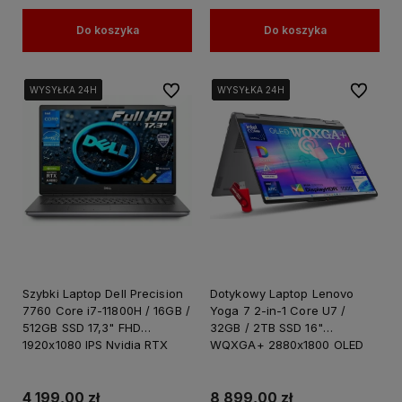
Do koszyka
Do koszyka
Do ulubionych
Do ulubi
WYSYŁKA 24H
WYSYŁKA 24H
WYSYŁKA 24H
WYSYŁKA 24H
WYSYŁKA 24H
WYSYŁKA 24H
WYSYŁKA 24H
WYSYŁKA 24H
Szybki Laptop Dell Precision
Dotykowy Laptop Lenovo
7760 Core i7-11800H / 16GB /
Yoga 7 2-in-1 Core U7 /
512GB SSD 17,3" FHD
32GB / 2TB SSD 16"
1920x1080 IPS Nvidia RTX
WQXGA+ 2880x1800 OLED
A4000 8GB GDDR6 Win 11
100% DCI-P3 HDR1000 Intel
PRO / Laptop do Grafiki
Arc Graphics 140V Windows
Projektowania
11 / do Grafiki Projektowania
4 199,00 zł
8 899,00 zł