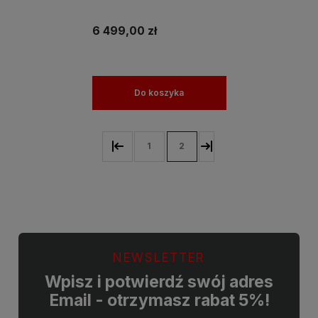
P3 HDR1000 Intel Arc
Graphics 140V Windows 11 /
do Grafiki Projektowania
6 499,00 zł
Do koszyka
1
2
NEWSLETTER
Wpisz i potwierdź swój adres
Email - otrzymasz rabat 5%!