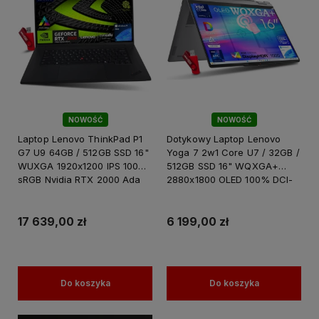
NOWOŚĆ
NOWOŚĆ
Laptop Lenovo ThinkPad P1
Dotykowy Laptop Lenovo
G7 U9 64GB / 512GB SSD 16"
Yoga 7 2w1 Core U7 / 32GB /
WUXGA 1920x1200 IPS 100%
512GB SSD 16" WQXGA+
sRGB Nvidia RTX 2000 Ada
2880x1800 OLED 100% DCI-
8GB Win 11 PRO / PREMIUM
P3 HDR1000 Intel Arc
do Grafiki Projektowania
Graphics 140V Windows 11 /
do Grafiki Projektowania
17 639,00 zł
6 199,00 zł
Do koszyka
Do koszyka