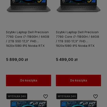
Szybki Laptop Dell Precision
Szybki Laptop Dell Precision
7760 Core i7-11800H / 64GB
7760 Core i7-11800H / 64GB
/ 2TB SSD 17,3" FHD
/ 1TB SSD 17,3" FHD
1920x1080 IPS Nvidia RTX
1920x1080 IPS Nvidia RTX
A4000 8GB GDDR6 Windows
A4000 8GB GDDR6 Windows
11 PRO / Laptop do Grafiki
11 PRO / Laptop do Grafiki
Projektowania
Projektowania
5 899,00 zł
5 499,00 zł
Do koszyka
Do koszyka
Do ulubionych
Do ulubi
WYSYŁKA 24H
WYSYŁKA 24H
WYSYŁKA 24H
WYSYŁKA 24H
WYSYŁKA 24H
WYSYŁKA 24H
WYSYŁKA 24H
WYSYŁKA 24H
WYSYŁKA 24H
WYSYŁKA 24H