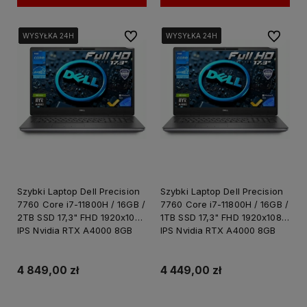
Do ulubionych
Do ulubi
WYSYŁKA 24H
WYSYŁKA 24H
WYSYŁKA 24H
WYSYŁKA 24H
WYSYŁKA 24H
WYSYŁKA 24H
WYSYŁKA 24H
WYSYŁKA 24H
WYSYŁKA 24H
WYSYŁKA 24H
Szybki Laptop Dell Precision
Szybki Laptop Dell Precision
7760 Core i7-11800H / 16GB /
7760 Core i7-11800H / 16GB /
2TB SSD 17,3" FHD 1920x1080
1TB SSD 17,3" FHD 1920x1080
IPS Nvidia RTX A4000 8GB
IPS Nvidia RTX A4000 8GB
GDDR6 Windows 11 PRO /
GDDR6 Windows 11 PRO /
Laptop do Grafiki
Laptop do Grafiki
Projektowania
Projektowania
4 849,00 zł
4 449,00 zł