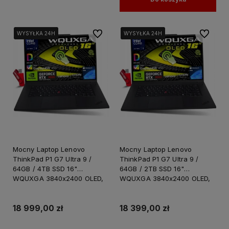
Do ulubionych
Do ulubi
WYSYŁKA 24H
WYSYŁKA 24H
WYSYŁKA 24H
WYSYŁKA 24H
WYSYŁKA 24H
WYSYŁKA 24H
Mocny Laptop Lenovo
Mocny Laptop Lenovo
ThinkPad P1 G7 Ultra 9 /
ThinkPad P1 G7 Ultra 9 /
64GB / 4TB SSD 16"
64GB / 2TB SSD 16"
WQUXGA 3840x2400 OLED,
WQUXGA 3840x2400 OLED,
100% DCI-P3 Nvidia RTX
100% DCI-P3 Nvidia RTX
3000 Ada 8GB Win 11 PRO /
3000 Ada 8GB Win 11 PRO /
dla Projektanta Grafika
dla Projektanta Grafika
18 999,00 zł
18 399,00 zł
Twórcy
Twórcy