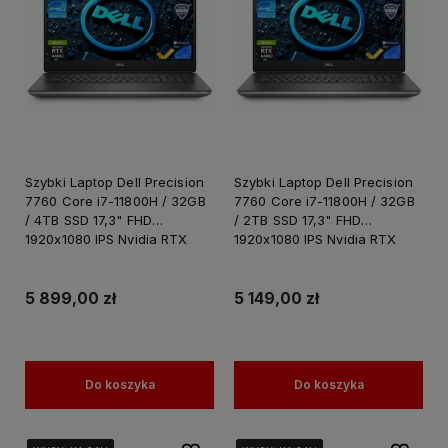
Szybki Laptop Dell Precision
Szybki Laptop Dell Precision
7760 Core i7-11800H / 32GB
7760 Core i7-11800H / 32GB
/ 4TB SSD 17,3" FHD
/ 2TB SSD 17,3" FHD
1920x1080 IPS Nvidia RTX
1920x1080 IPS Nvidia RTX
A4000 8GB GDDR6 Windows
A4000 8GB GDDR6 Windows
11 PRO / Laptop do Grafiki
11 PRO / Laptop do Grafiki
Projektowania
Projektowania
5 899,00 zł
5 149,00 zł
Do koszyka
Do koszyka