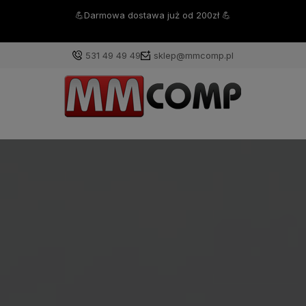
💪Darmowa dostawa już od 200zł 💪
531 49 49 49
sklep@mmcomp.pl