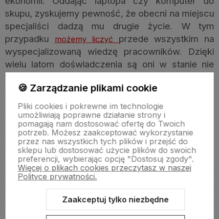
ekonomii. Oddając laptopa czy komputer do
skupu, zyskujemy pewność, że obecni na miejscu
specjaliści dadzą mu drugie życie. W tym
przypadku
przede wszystkim na
możemy liczyć
wyspecjalizowaną wiedzę pracowników. Dzięki
wielu latom doświadczenia są oni w stanie nie
tylko wycenić Twoje zużyte urządzenia, ale także
🍪 Zarządzanie plikami cookie
sprawdzą stan płyty głównej, matrycy, karty
graficznej, pamięci RAM oraz procesora i zadbają
Pliki cookies i pokrewne im technologie
o usunięcie wszystkich danych. To także świetny
umożliwiają poprawne działanie strony i
pomagają nam dostosować ofertę do Twoich
sposób na zarobienie dodatkowej gotówki – na
potrzeb. Możesz zaakceptować wykorzystanie
miejscu specjaliści od ręki określą wartość
przez nas wszystkich tych plików i przejść do
sklepu lub dostosować użycie plików do swoich
Twojego sprzętu. Tym samym damy naszemu
preferencji, wybierając opcję "Dostosuj zgody".
staremu komputerowi drugie życie, ponieważ
Więcej o plikach cookies przeczytasz w naszej
Polityce prywatności.
działające części mogą zostać ponownie
wykorzystane, a my usuniemy niepotrzebny
Zaakceptuj tylko niezbędne
sprzęt z krajobrazu naszego mieszkania. Jeśli
chodzi o odpowiedni
to
skup laptopów, Warszawa