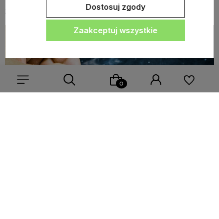
Dostosuj zgody
zdecydowany lider na rynku.
Zaakceptuj wszystkie
Wybierz coś dla siebie z naszej aktualnej oferty lub zaloguj
się, aby przywrócić dodane produkty do listy z poprzedniej
sesji.
Skup a własna działalność.
oraz okolice) to
Skup komputerów
(Warszawa
także świetny wybór w przypadku osób