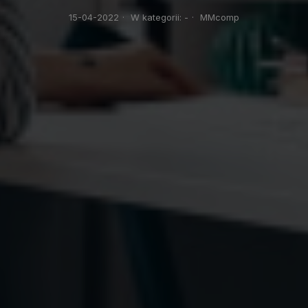
15-04-2022
·
W kategorii:
-
·
MMcomp