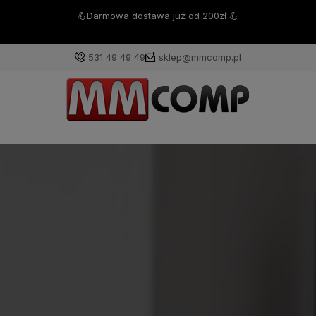
💪Darmowa dostawa już od 200zł 💪
531 49 49 49
sklep@mmcomp.pl