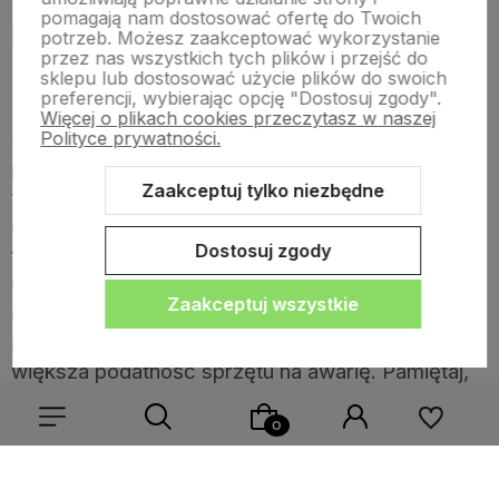
pomagają nam dostosować ofertę do Twoich
podstawa
potrzeb. Możesz zaakceptować wykorzystanie
przez nas wszystkich tych plików i przejść do
sklepu lub dostosować użycie plików do swoich
Komfort użytkowania monitora można zwiększyć,
preferencji, wybierając opcję "Dostosuj zgody".
zwracając uwagę przy zakupie na jeden istotny
Więcej o plikach cookies przeczytasz w naszej
Polityce prywatności.
element, czyli opcję regulacji wysokości. Choć na
początku może wydawać Ci się to mało istotne,
Zaakceptuj tylko niezbędne
to uwierz, że w przyszłości będzie brakować Ci
regulacji wysokości w Twoim monitorze. Ta
Dostosuj zgody
funkcja szczególnie pożądana jest, gdy z jednego
urządzenia korzysta kilka osób, każdy użytkownik
Zaakceptuj wszystkie
może bowiem inaczej postrzegać ergonomiczne
położenie monitora. Im więcej użytkowników, tym
większa podatność sprzętu na awarię. Pamiętaj,
że niesprawny sprzęt np. monitor może mieć zły
wpływ na kondycję Twoich oczu. Nie czekaj i
pozwól, aby
sklep komputerowy Warszawa
naprawił Twój sprzęt.