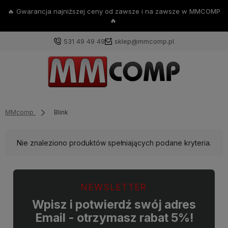
na zawsze w MMCOMP
💪Darmowa dostawa już od 200
531 49 49 49
sklep@mmcomp.pl
MMcomp
Blink
Nie znaleziono produktów spełniających podane kryteria.
NEWSLETTER
Wpisz i potwierdź swój adres
Email - otrzymasz rabat 5%!