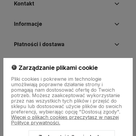
Kontakt
Informacje
Płatności i dostawa
Informacje
🍪 Zarządzanie plikami cookie
Pliki cookies i pokrewne im technologie
umożliwiają poprawne działanie strony i
O nas
pomagają nam dostosować ofertę do Twoich
potrzeb. Możesz zaakceptować wykorzystanie
przez nas wszystkich tych plików i przejść do
sklepu lub dostosować użycie plików do swoich
preferencji, wybierając opcję "Dostosuj zgody".
Więcej o plikach cookies przeczytasz w naszej
Polityce prywatności.