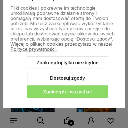
konfigurator, a podpowiemy jaki produkt jest najbardziej
Pliki cookies i pokrewne im technologie
optymalne do Twoich potrzeb!
umożliwiają poprawne działanie strony i
pomagają nam dostosować ofertę do Twoich
potrzeb. Możesz zaakceptować wykorzystanie
Zobacz więcej
przez nas wszystkich tych plików i przejść do
sklepu lub dostosować użycie plików do swoich
preferencji, wybierając opcję "Dostosuj zgody".
Więcej o plikach cookies przeczytasz w naszej
Polityce prywatności.
Laptop
Lap
Komputery
Komputery
Wszystkie
12
Dell
De
2
1
1
SFF
stacjonarne
Latitude
Prec
Zaakceptuj tylko niezbędne
Dostosuj zgody
Zaakceptuj wszystkie