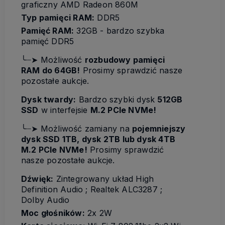
graficzny AMD Radeon 860M
Typ pamięci RAM:
DDR5
Pamięć RAM:
32GB - bardzo szybka
pamięć DDR5
╰┈➤ Możliwość
rozbudowy pamięci
RAM do 64GB!
Prosimy sprawdzić nasze
pozostałe aukcje.
Dysk twardy:
Bardzo szybki dysk
512GB
SSD
w interfejsie
M.2 PCIe NVMe!
╰┈➤ Możliwość zamiany na
pojemniejszy
dysk SSD 1TB, dysk 2TB lub dysk 4TB
M.2 PCIe NVMe!
Prosimy sprawdzić
nasze pozostałe aukcje.
Dźwięk:
Zintegrowany układ High
Definition Audio ; Realtek ALC3287 ;
Dolby Audio
Moc głośników:
2x 2W