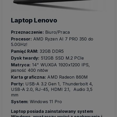
Laptop Lenovo
Przeznaczenie:
Biuro/Praca
Procesor:
AMD Ryzen AI 7 PRO 350 do
5.0GHz!
Pamięć RAM:
32GB DDR5
Dysk twardy:
512GB SSD M.2 PCIe
Matryca:
14" WUXGA 1920x1200 IPS,
jasność 400 nitów
Karta graficzna:
AMD Radeon 860M
Porty:
USB-A 3.2 Gen 1, Thunderbolt 4,
USB-A 2.0, RJ-45, HDMI 2.1, Audio 3,5
mm
System:
Windows 11 Pro
Laptop posiada zainstalowany system
Windows, wystarczy wyjąć z opakowania i