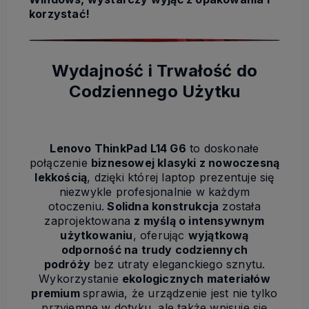
korzystać!
Wydajność i Trwałość do
Codziennego Użytku
Lenovo ThinkPad L14 G6
to doskonałe
połączenie
biznesowej klasyki z nowoczesną
lekkością
, dzięki której laptop prezentuje się
niezwykle profesjonalnie w każdym
otoczeniu.
Solidna konstrukcja
została
zaprojektowana
z myślą o intensywnym
użytkowaniu
, oferując
wyjątkową
odporność na trudy codziennych
podróży
bez utraty eleganckiego sznytu.
Wykorzystanie
ekologicznych materiałów
premium
sprawia, że urządzenie jest nie tylko
przyjemne w dotyku, ale także wpisuje się