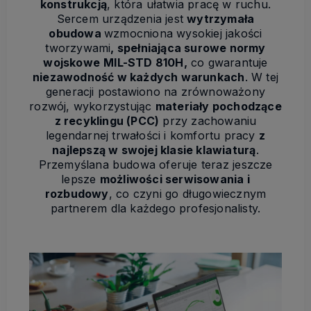
konstrukcją
, która ułatwia pracę w ruchu.
Sercem urządzenia jest
wytrzymała
obudowa
wzmocniona wysokiej jakości
tworzywami
, spełniająca surowe normy
wojskowe
MIL-STD 810H,
co gwarantuje
niezawodność w każdych warunkach
. W tej
generacji postawiono na zrównoważony
rozwój, wykorzystując
materiały pochodzące
z recyklingu (PCC)
przy zachowaniu
legendarnej trwałości i komfortu pracy
z
najlepszą w swojej klasie klawiaturą
.
Przemyślana budowa oferuje teraz jeszcze
lepsze
możliwości serwisowania i
rozbudowy
, co czyni go długowiecznym
partnerem dla każdego profesjonalisty.