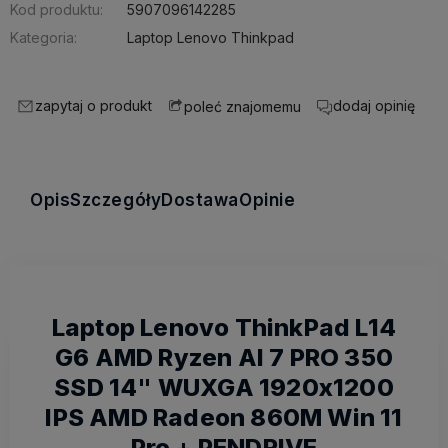
Kod produktu:
5907096142285
Kategoria:
Laptop Lenovo Thinkpad
zapytaj o produkt
dodaj opinię
poleć znajomemu
Opis
Szczegóły
Dostawa
Opinie
Laptop Lenovo ThinkPad L14
G6 AMD Ryzen AI 7 PRO 350
SSD 14" WUXGA 1920x1200
IPS AMD Radeon 860M Win 11
Pro + PENDRIVE