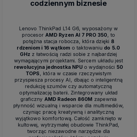
codziennym biznesie
Lenovo ThinkPad L14 G6, wyposażony w
procesor
AMD Ryzen AI 7 PRO 350
, to
potężna stacja robocza, która dzięki
8
rdzeniom i 16 wątkom
o taktowaniu
do
5.0
GHz
z łatwością radzi sobie z najbardziej
wymagającymi projektami. Sercem układu jest
rewolucyjna jednostka NPU
o wydajności
50
TOPS
, która w czasie rzeczywistym
przyspiesza procesy AI, dbając o inteligentną
redukcję szumów czy automatyczną
optymalizację baterii. Zintegrowany układ
graficzny
AMD Radeon 860M
zapewnia
płynność wizualną i wsparcie dla multimediów,
czyniąc pracę kreatywną i analityczną
wyjątkowo komfortową. Całość zamknięto w
kultowej, wytrzymałej obudowie ThinkPad,
tworząc niezawodne narzędzie dla