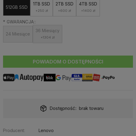
1TB SSD
2TB SSD
4TB SSD
512GB SSD
+250 zł
+600 zł
+1400 zł
*
GWARANCJA::
36 Miesiący
24 Miesiące
+1304 zł
POWIADOM O DOSTĘPNOŚCI
Dostępność:
brak towaru
Producent:
Lenovo