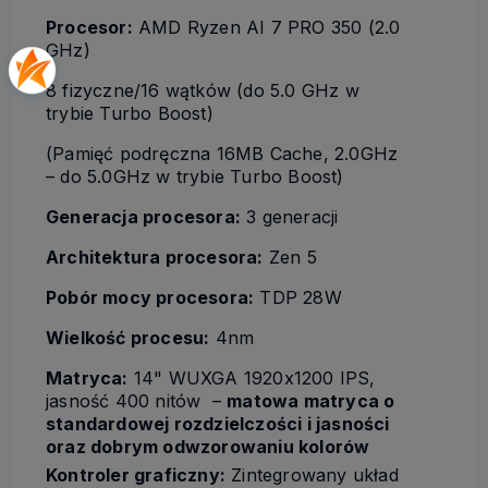
Procesor:
AMD Ryzen AI 7 PRO 350 (2.0
GHz)
8 fizyczne/16 wątków (do 5.0 GHz w
trybie Turbo Boost)
(Pamięć podręczna 16MB Cache, 2.0GHz
– do 5.0GHz w trybie Turbo Boost)
Generacja procesora:
3 generacji
Architektura procesora:
Zen 5
Pobór mocy procesora:
TDP 28W
Wielkość procesu:
4nm
Matryca:
14" WUXGA 1920x1200 IPS,
jasność 400 nitów –
matowa matryca o
standardowej rozdzielczości i jasności
oraz dobrym odwzorowaniu kolorów
Kontroler graficzny:
Zintegrowany układ