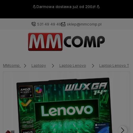
🔥 Gwarancja najniższej ceny od zawsze i na zawsze w MMCOMP
🔥
531 49 49 49
sklep@mmcomp.pl
MMcomp
Laptopy
Laptop Lenovo
Laptop Lenovo Th