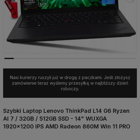
Nasi kurierzy ruszyli już w drogę z paczkami. Jeśli złożysz
zamówienie teraz wyślemy przesyłkę w najbliższy dzień
roboczy.
Szybki Laptop Lenovo ThinkPad L14 G6 Ryzen
AI 7 / 32GB / 512GB SSD - 14" WUXGA
1920x1200 IPS AMD Radeon 860M Win 11 PRO