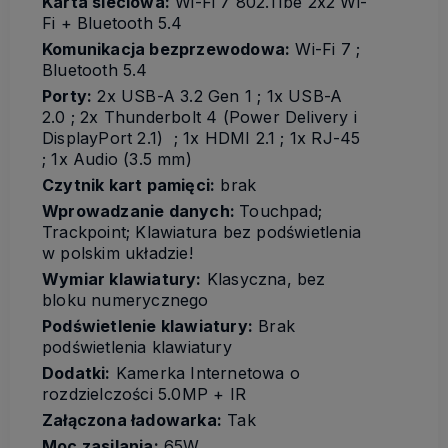
Karta sieciowa:
Wi-Fi 7 802.11be 2x2 Wi-
Fi + Bluetooth 5.4
Komunikacja bezprzewodowa:
Wi-Fi 7 ;
Bluetooth 5.4
Porty:
2x USB-A 3.2 Gen 1 ; 1x USB-A
2.0 ; 2x Thunderbolt 4 (Power Delivery i
DisplayPort 2.1) ; 1x HDMI 2.1 ; 1x RJ-45
; 1x Audio (3.5 mm)
Czytnik kart pamięci:
brak
Wprowadzanie danych:
Touchpad;
Trackpoint; Klawiatura bez podświetlenia
w polskim układzie!
Wymiar klawiatury:
Klasyczna, bez
bloku numerycznego
Podświetlenie klawiatury:
Brak
podświetlenia klawiatury
Dodatki:
Kamerka Internetowa o
rozdzielczości 5.0MP + IR
Załączona ładowarka:
Tak
Moc zasilania:
65W