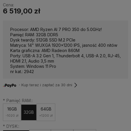
Cena:
6 519,00 zł
Procesor: AMD Ryzen AI 7 PRO 350 do 5.0GHz!
Pamięć RAM: 32GB DDR5
Dysk twardy: 512GB SSD M.2 PCIe
Matryca: 14" WUXGA 1920x1200 IPS, jasność 400 nitów
Karta graficzna: AMD Radeon 860M
Porty: USB-A 3.2 Gen 1, Thunderbolt 4, USB-A 2.0, RJ-45,
HDMI 2.1, Audio 3,5 mm
System: Windows 11 Pro
nr kat.: 2942
・Kup teraz i zapłać za 30 dni
*
Pamięć RAM::
16GB
64GB
32GB
-1020 zł
+1200 zł
*
DYSK::