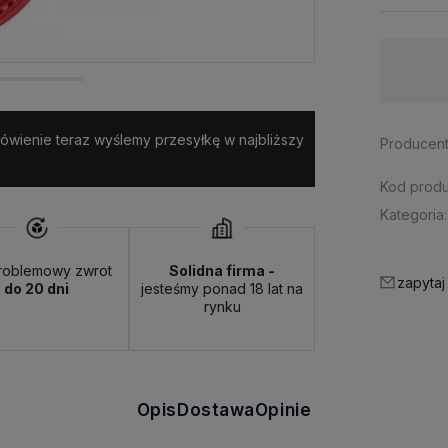
Dostawa:
Darmowa
amówienie teraz wyślemy przesyłkę w najbliższy
Producent
Kod produ
Kategoria:
roblemowy zwrot
Solidna firma -
zapytaj
do 20 dni
jesteśmy ponad 18 lat na
rynku
Opis
Dostawa
Opinie