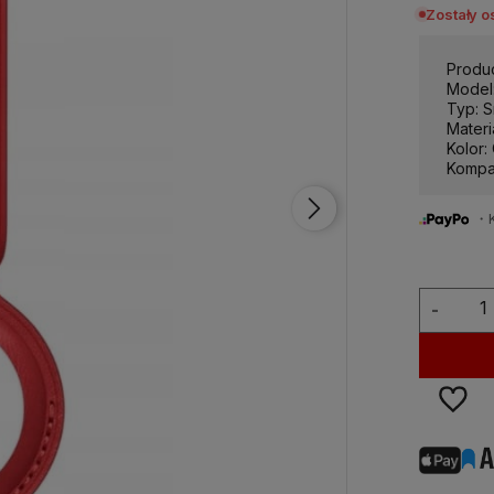
Zostały o
Produ
Model:
Typ: S
Materi
Kolor
Kompat
・Ku
-