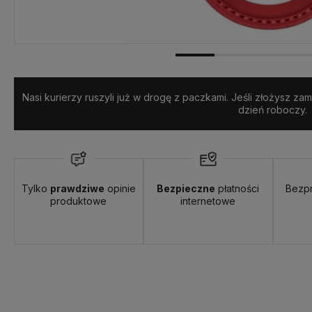
Wysyłka w:
24 godziny
Nasi kurierzy ruszyli już w drogę z paczkami. Jeśli złożysz z
dzień roboczy.
Tylko
prawdziwe
opinie
Bezpieczne
płatności
Bezp
produktowe
internetowe