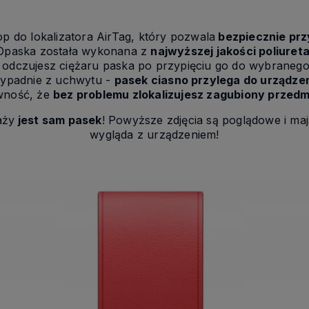
p do lokalizatora AirTag, który pozwala
bezpiecznie prz
. Opaska została wykonana z
najwyższej jakości poliuret
e odczujesz ciężaru paska po przypięciu go do wybranego
r wypadnie z uchwytu -
pasek ciasno przylega do urządze
wność, że
bez problemu zlokalizujesz zagubiony przedm
aży
jest sam pasek
! Powyższe zdjęcia są poglądowe i maj
wygląda z urządzeniem!