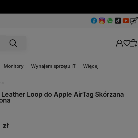
Monitory
Wynajem sprzętu IT
Więcej
na
Wybierz coś dla siebie z naszej aktualnej
Leather Loop do Apple AirTag Skórzana
oferty lub zaloguj się, aby przywrócić dodane
ona
produkty do listy z poprzedniej sesji.
 zł