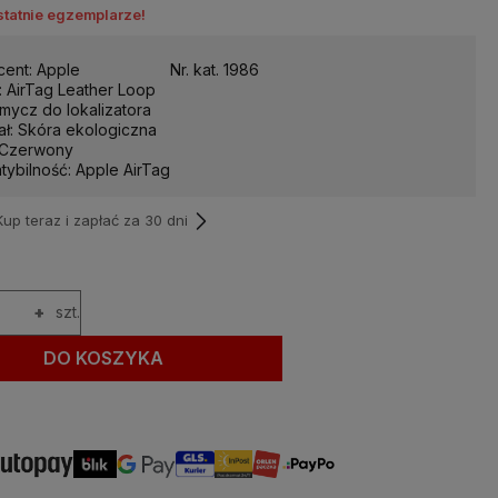
statnie egzemplarze!
cent: Apple
Nr. kat. 1986
 AirTag Leather Loop
mycz do lokalizatora
ał: Skóra ekologiczna
: Czerwony
ybilność: Apple AirTag
p teraz i zapłać za 30 dni
+
szt.
DO KOSZYKA