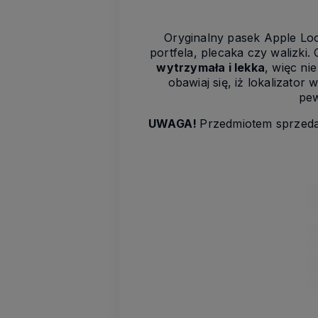
Oryginalny pasek Apple Loo
portfela, plecaka czy walizki
wytrzymała i lekka
, więc ni
obawiaj się, iż lokalizato
pe
UWAGA!
Przedmiotem sprzed