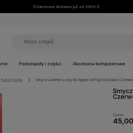
💪Darmowa dostawa już od 200zł 💪
arne
Podzespoły i części
Akcesoria komputerowe
Kabel Apple
Smycz Leather Loop do Apple AirTag Skórzana Czerwo
Smycz 
Czerw
Cena:
45,00