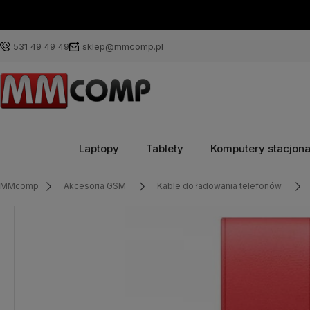
531 49 49 49
sklep@mmcomp.pl
Laptopy
Tablety
Komputery stacjon
MMcomp
Akcesoria GSM
Kable do ładowania telefonów