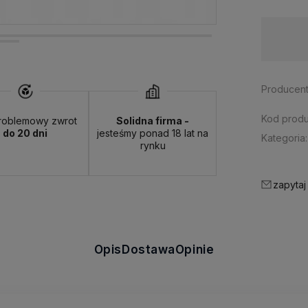
Dostępność:
brak towaru
Producent
Kod produ
roblemowy zwrot
Solidna firma -
do 20 dni
jesteśmy ponad 18 lat na
Kategoria:
rynku
zapytaj
Opis
Dostawa
Opinie