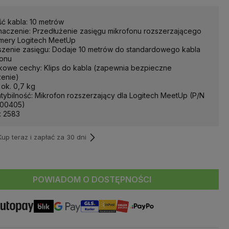
ć kabla: 10 metrów
naczenie: Przedłużenie zasięgu mikrofonu rozszerzającego
amery Logitech MeetUp
szenie zasięgu: Dodaje 10 metrów do standardowego kabla
fonu
kowe cechy: Klips do kabla (zapewnia bezpieczne
zenie)
ok. 0,7 kg
ybilność: Mikrofon rozszerzający dla Logitech MeetUp (P/N
00405)
.: 2583
p teraz i zapłać za 30 dni
POWIADOM O DOSTĘPNOŚCI