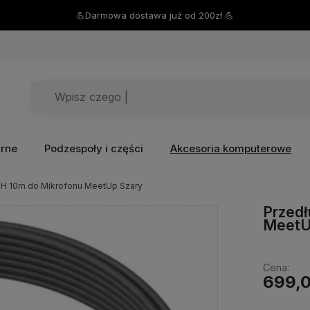
💪Darmowa dostawa już od 200zł 💪
arne
Podzespoły i części
Akcesoria komputerowe
H 10m do Mikrofonu MeetUp Szary
Przedł
MeetU
Cena:
699,0