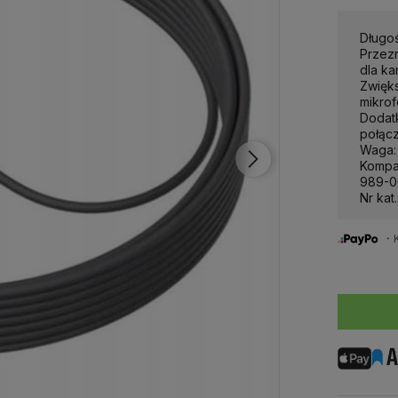
Długoś
Przez
dla k
Zwięk
mikro
Dodat
połąc
Waga: 
Kompat
989-0
Nr kat
・Ku