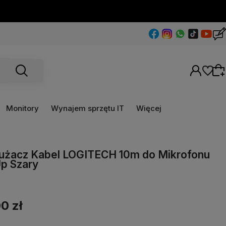
Monitory
Wynajem sprzętu IT
Więcej
Wybierz coś dla siebie z naszej aktualnej
użacz Kabel LOGITECH 10m do Mikrofonu
oferty lub zaloguj się, aby przywrócić dodane
p Szary
produkty do listy z poprzedniej sesji.
0 zł