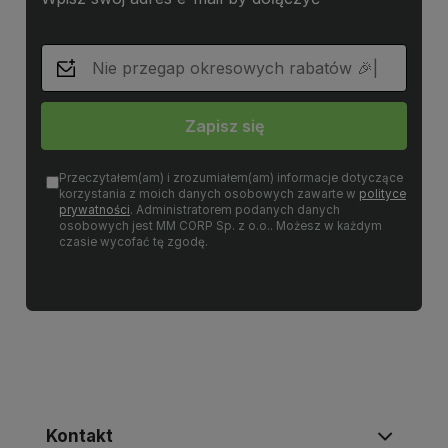
Zapisz się
Przeczytałem(am) i zrozumiałem(am) informacje dotyczące
korzystania z moich danych osobowych zawarte w
polityce
prywatności
. Administratorem podanych danych
osobowych jest MM CORP Sp. z o.o.. Możesz w każdym
czasie wycofać tę zgodę.
Kontakt