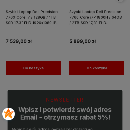
Szybki Laptop Dell Precision
Szybki Laptop Dell Precision
7760 Core i7 / 128GB / 1TB
7760 Core i7-11800H / 64GB
SSD 17,3" FHD 1920x1080 IPS
/ 2TB SSD 17,3" FHD
Nvidia RTX A4000 8GB
1920x1080 IPS Nvidia RTX
GDDR6 Windows 11 PRO /
A4000 8GB GDDR6 Windows
Laptop do Grafiki
11 PRO / Laptop do Grafiki
7 539,00 zł
5 899,00 zł
Projektowania
Projektowania
Do koszyka
Do koszyka
NEWSLETTER
Wpisz i potwierdź swój adres
Email - otrzymasz rabat 5%!
Wpisz swój adres e-mail by dołączyć