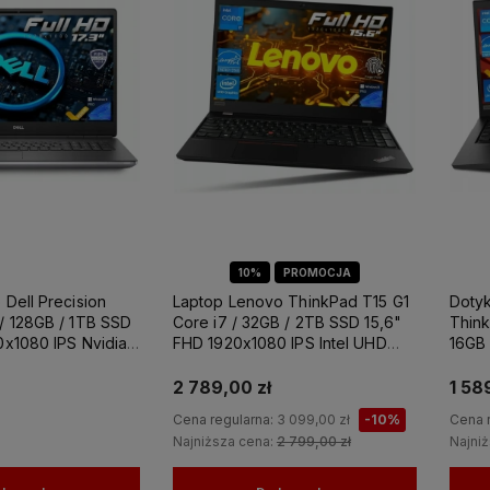
ery SFF
Komputery stacjonarne
Konsole Len
1
1
10%
PROMOCJA
 Dell Precision
Laptop Lenovo ThinkPad T15 G1
Doty
/ 128GB / 1TB SSD
Core i7 / 32GB / 2TB SSD 15,6"
Think
0x1080 IPS Nvidia
FHD 1920x1080 IPS Intel UHD
16GB 
8GB GDDR6
Graphics Win 11 PRO / do Nauki
1920X
RO / Laptop do
Domu
Grap
2 789,00 zł
1 58
towania
Cena regularna:
3 099,00 zł
-10%
Cena 
Najniższa cena:
2 799,00 zł
Najni