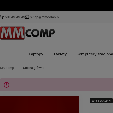
531 49 49 49
sklep@mmcomp.pl
Laptopy
Tablety
Komputery stacjon
MMcomp
Strona główna
WYSYŁKA 24H
WYSYŁKA 24H