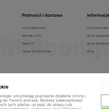
Płatności i dostawa
Informacj
Formy płatności
Używane lap
Wysyłka 24h
Skup laptopó
Raty 0%
Skup Komput
Twoje zamówienia
Blog
okie
nologie umożliwiają poprawne działanie strony i
ę do Twoich potrzeb. Możesz zaakceptować
ch tych plików i przejść do sklepu lub