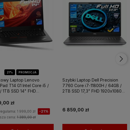
ovo
Laptop Dell Latitude
Laptop Dell Precisi
1
1
21%
PROMOCJA
kowy Laptop Lenovo
Szybki Laptop Dell Precision
Pad T14 G1 Intel Core i5 /
7760 Core i7-11800H / 64GB /
/ 1TB SSD 14" FHD
2TB SSD 17,3" FHD 1920x1080
1080 IPS Intel UHD
IPS Nvidia RTX A4000 8GB
hics Windows 11 PRO
GDDR6 Windows 11 PRO / Laptop
9,00 zł
do Grafiki Projektowania
6 859,00 zł
regularna:
1 999,00 zł
-21%
ższa cena:
1 389,00 zł