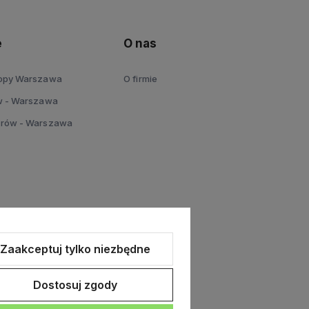
e
O nas
topy Warszawa
O firmie
w - Warszawa
erów - Warszawa
Zaakceptuj tylko niezbędne
Dostosuj zgody