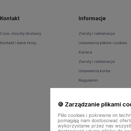
Kontakt
Informacje
Czas i koszty dostawy
Zwroty i reklamacje
Kontakt i dane firmy
Ustawienia plików cookies
Kariera
Zwroty i reklamacje
Ustawienia konta
Regulamin
Polityka prywatności
Ustawienia plików cookies
🍪 Zarządzanie plikami co
Pliki cookies i pokrewne im tech
pomagają nam dostosować ofert
wykorzystanie przez nas wszystki