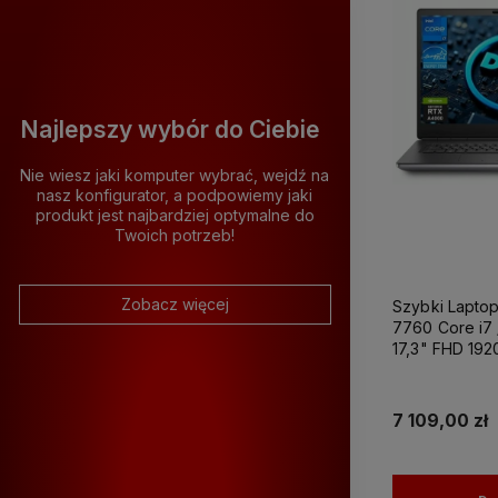
Najlepszy wybór do Ciebie
Nie wiesz jaki komputer wybrać, wejdź na
nasz konfigurator, a podpowiemy jaki
produkt jest najbardziej optymalne do
Komput
Wszystkie
12
Twoich potrzeb!
Zobacz więcej
Szybki Laptop
7760 Core i7 
17,3" FHD 192
RTX A4000 
Windows 11 P
Grafiki Projek
7 109,00 zł