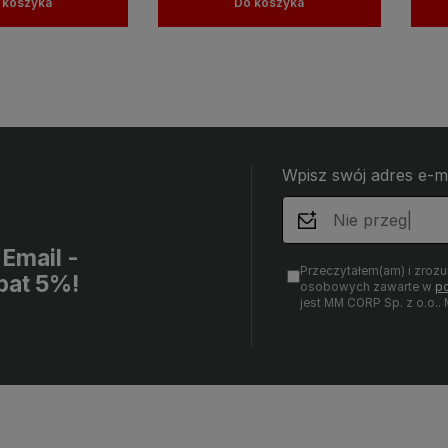
 koszyka
Do koszyka
Wpisz swój adres e-m
Email -
Przeczytałem(am) i zroz
bat 5%!
osobowych zawarte w
po
jest MM CORP Sp. z o.o.