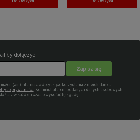
Do koszyka
Do koszyka
ail by dołączyć
Zapisz się
umiałem(am) informacje dotyczące korzystania z moich danych
lityce prywatności
. Administratorem podanych danych osobowych
. Możesz w każdym czasie wycofać tę zgodę.