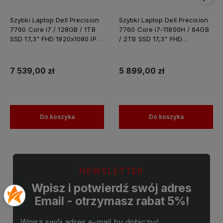
Szybki Laptop Dell Precision
Szybki Laptop Dell Precision
7760 Core i7 / 128GB / 1TB
7760 Core i7-11800H / 64GB
SSD 17,3" FHD 1920x1080 IPS
/ 2TB SSD 17,3" FHD
Nvidia RTX A4000 8GB
1920x1080 IPS Nvidia RTX
GDDR6 Windows 11 PRO /
A4000 8GB GDDR6 Windows
Laptop do Grafiki
11 PRO / Laptop do Grafiki
7 539,00 zł
5 899,00 zł
Projektowania
Projektowania
Do koszyka
Do koszyka
NEWSLETTER
Wpisz i potwierdź swój adres
Email - otrzymasz rabat 5%!
Wpisz swój adres e-mail by dołączyć