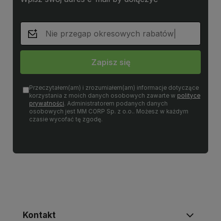
Zapisz się
Przeczytałem(am) i zrozumiałem(am) informacje dotyczące
korzystania z moich danych osobowych zawarte w
polityce
prywatności
. Administratorem podanych danych
osobowych jest MM CORP Sp. z o.o.. Możesz w każdym
czasie wycofać tę zgodę.
Kontakt