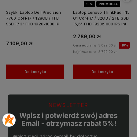
10%
PROMOCJA
Szybki Laptop Dell Precision
Laptop Lenovo ThinkPad T15
7760 Core i7 / 128GB / 1TB
G1 Core i7 / 32GB / 2TB SSD
SSD 17,3" FHD 1920x1080 IPS
15,6" FHD 1920x1080 IPS Intel
Nvidia RTX A4000 8GB
UHD Graphics Win 11 PRO /
GDDR6 Windows 11 PRO /
do Nauki Domu
2 789,00 zł
Laptop do Grafiki
7 109,00 zł
Cena regularna:
3 099,00 zł
-10%
Projektowania
Najniższa cena:
2 799,00 zł
Do koszyka
Do koszyka
NEWSLETTER
Wpisz i potwierdź swój adres
Email - otrzymasz rabat 5%!
Wpisz swój adres e-mail by dołączyć