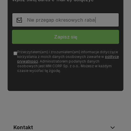
Zapisz się
Przeczytałem(am) i zrozumiałem(am) informacje dotyczące
korzystania z moich danych osobowych zawarte w
polityce
prywatności
. Administratorem podanych danych
osobowych jest MM CORP Sp. z o.o.. Możesz w każdym
czasie wycofać tę zgodę.
Kontakt