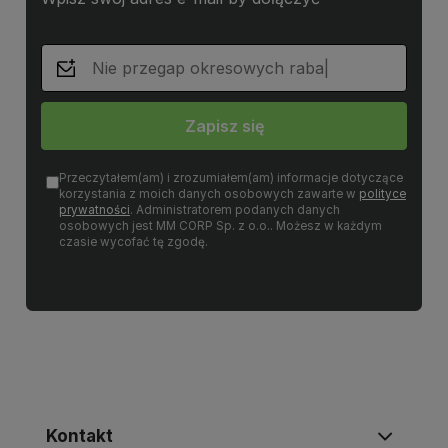
Zapisz się
Przeczytałem(am) i zrozumiałem(am) informacje dotyczące
korzystania z moich danych osobowych zawarte w
polityce
prywatności
. Administratorem podanych danych
osobowych jest MM CORP Sp. z o.o.. Możesz w każdym
czasie wycofać tę zgodę.
Kontakt