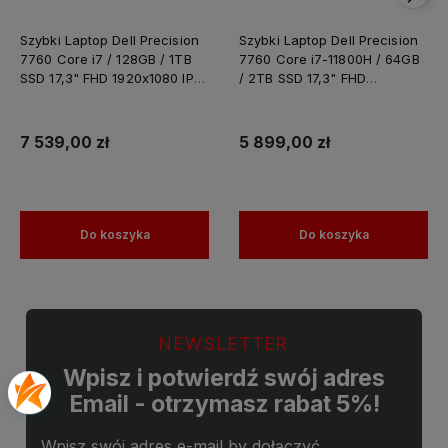
Szybki Laptop Dell Precision
Szybki Laptop Dell Precision
7760 Core i7 / 128GB / 1TB
7760 Core i7-11800H / 64GB
SSD 17,3" FHD 1920x1080 IPS
/ 2TB SSD 17,3" FHD
Nvidia RTX A4000 8GB
1920x1080 IPS Nvidia RTX
GDDR6 Windows 11 PRO /
A4000 8GB GDDR6 Windows
Laptop do Grafiki
11 PRO / Laptop do Grafiki
7 539,00 zł
5 899,00 zł
Projektowania
Projektowania
Do koszyka
Do koszyka
NEWSLETTER
Wpisz i potwierdź swój adres
Email - otrzymasz rabat 5%!
Wpisz swój adres e-mail by dołączyć