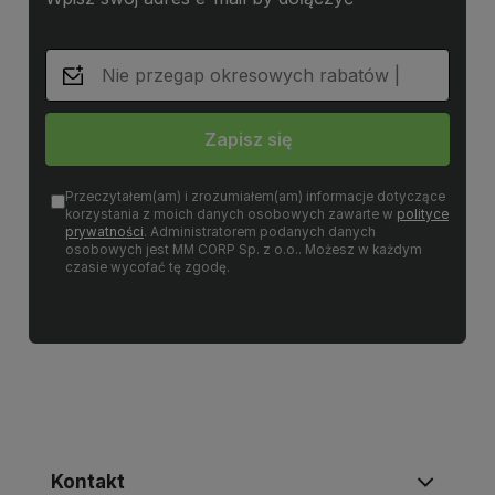
Zapisz się
Przeczytałem(am) i zrozumiałem(am) informacje dotyczące
korzystania z moich danych osobowych zawarte w
polityce
prywatności
. Administratorem podanych danych
osobowych jest MM CORP Sp. z o.o.. Możesz w każdym
czasie wycofać tę zgodę.
Kontakt