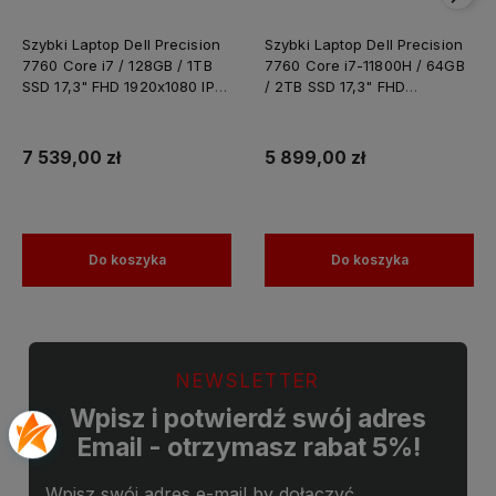
Szybki Laptop Dell Precision
Szybki Laptop Dell Precision
7760 Core i7 / 128GB / 1TB
7760 Core i7-11800H / 64GB
SSD 17,3" FHD 1920x1080 IPS
/ 2TB SSD 17,3" FHD
Nvidia RTX A4000 8GB
1920x1080 IPS Nvidia RTX
GDDR6 Windows 11 PRO /
A4000 8GB GDDR6 Windows
Laptop do Grafiki
11 PRO / Laptop do Grafiki
7 539,00 zł
5 899,00 zł
Projektowania
Projektowania
Do koszyka
Do koszyka
NEWSLETTER
Wpisz i potwierdź swój adres
Email - otrzymasz rabat 5%!
Wpisz swój adres e-mail by dołączyć