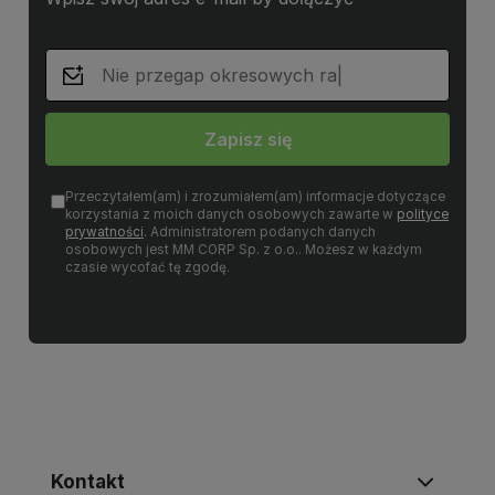
Zapisz się
Przeczytałem(am) i zrozumiałem(am) informacje dotyczące
korzystania z moich danych osobowych zawarte w
polityce
prywatności
. Administratorem podanych danych
osobowych jest MM CORP Sp. z o.o.. Możesz w każdym
czasie wycofać tę zgodę.
Kontakt