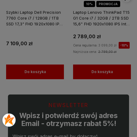
10%
PROMOCJA
Szybki Laptop Dell Precision
Laptop Lenovo ThinkPad T15
7760 Core i7 / 128GB / 1TB
G1 Core i7 / 32GB / 2TB SSD
SSD 17,3" FHD 1920x1080 IPS
15,6" FHD 1920x1080 IPS Intel
Nvidia RTX A4000 8GB
UHD Graphics Win 11 PRO /
GDDR6 Windows 11 PRO /
do Nauki Domu
2 789,00 zł
Laptop do Grafiki
7 109,00 zł
Cena regularna:
3 099,00 zł
-10%
Projektowania
Najniższa cena:
2 799,00 zł
Do koszyka
Do koszyka
NEWSLETTER
Wpisz i potwierdź swój adres
Email - otrzymasz rabat 5%!
Wpisz swój adres e-mail by dołączyć