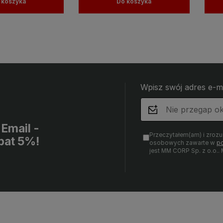
 koszyka
Do koszyka
Wpisz swój adres e-m
Email -
Przeczytałem(am) i zroz
bat 5%!
osobowych zawarte w
po
jest MM CORP Sp. z o.o.