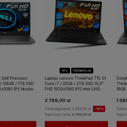
ery SFF
Komputery stacjonarne
Laptop Dell 
2
1
10%
PROMOCJA
 Dell Precision
Laptop Lenovo ThinkPad T15 G1
Doty
/ 128GB / 1TB SSD
Core i7 / 32GB / 2TB SSD 15,6"
Think
0x1080 IPS Nvidia
FHD 1920x1080 IPS Intel UHD
16GB 
8GB GDDR6
Graphics Win 11 PRO / do Nauki
1920X
RO / Laptop do
Domu
Grap
2 789,00 zł
1 58
towania
Cena regularna:
3 099,00 zł
-10%
Cena 
Najniższa cena:
2 799,00 zł
Najni