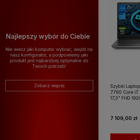
Najlepszy wybór do Ciebie
Nie wiesz jaki komputer wybrać, wejdź na
nasz konfigurator, a podpowiemy jaki
produkt jest najbardziej optymalne do
Komput
Wszystkie
12
Twoich potrzeb!
Zobacz więcej
Szybki Laptop
7760 Core i7 
17,3" FHD 192
RTX A4000 
Windows 11 P
Grafiki Projek
7 109,00 zł