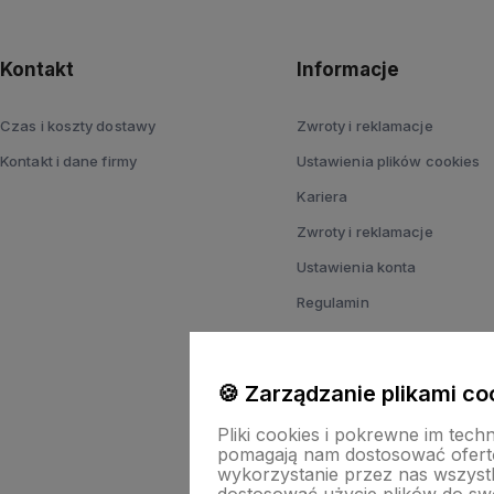
Kontakt
Informacje
Czas i koszty dostawy
Zwroty i reklamacje
Kontakt i dane firmy
Ustawienia plików cookies
Kariera
Zwroty i reklamacje
Ustawienia konta
Regulamin
Polityka prywatności
Ustawienia plików cookies
🍪 Zarządzanie plikami co
Pliki cookies i pokrewne im tech
pomagają nam dostosować ofert
wykorzystanie przez nas wszystki