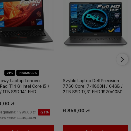
Latitude
Laptop Dell Precision
Laptop Lenovo
1
2
21%
PROMOCJA
kowy Laptop Lenovo
Szybki Laptop Dell Precision
Pad T14 G1 Intel Core i5 /
7760 Core i7-11800H / 64GB /
/ 1TB SSD 14" FHD
2TB SSD 17,3" FHD 1920x1080
1080 IPS Intel UHD
IPS Nvidia RTX A4000 8GB
hics Windows 11 PRO
GDDR6 Windows 11 PRO / Laptop
9,00 zł
do Grafiki Projektowania
6 859,00 zł
regularna:
1 999,00 zł
-21%
ższa cena:
1 389,00 zł