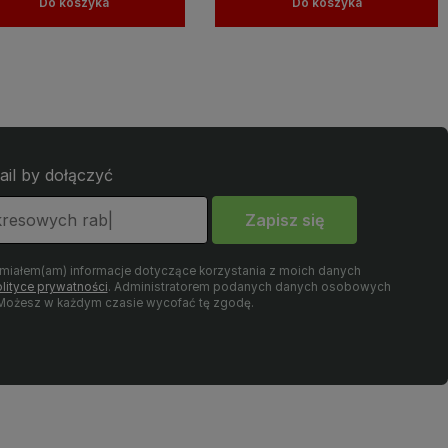
Do koszyka
Do koszyka
ail by dołączyć
Zapisz się
umiałem(am) informacje dotyczące korzystania z moich danych
lityce prywatności
. Administratorem podanych danych osobowych
. Możesz w każdym czasie wycofać tę zgodę.