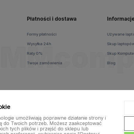
Płatności i dostawa
Informacj
Formy płatności
Używane lap
Wysyłka 24h
Skup laptopó
Raty 0%
Skup Komput
Twoje zamówienia
Blog
okie
nologie umożliwiają poprawne działanie strony i
ę do Twoich potrzeb. Możesz zaakceptować
ch tych plików i przejść do sklepu lub