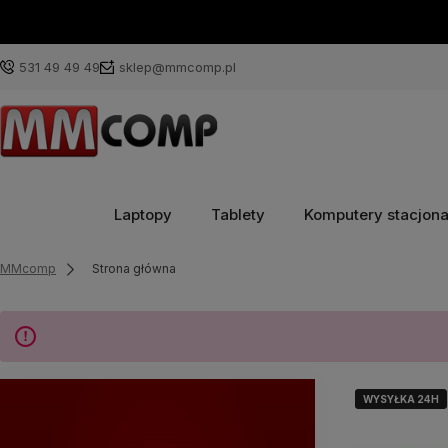
531 49 49 49
sklep@mmcomp.pl
Laptopy
Tablety
Komputery stacjon
MMcomp
Strona główna
WYSYŁKA 24H
WYSYŁKA 24H