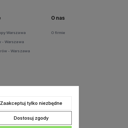
e
O nas
topy Warszawa
O firmie
w - Warszawa
erów - Warszawa
Zaakceptuj tylko niezbędne
Dostosuj zgody