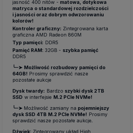
jasność 400 nitów -
matowa, dotykowa
matryca
o standardowej rozdzielczości
i jasności oraz dobrym odwzorowaniu
kolorów!
Kontroler graficzny:
Zintegrowana karta
graficzna AMD Radeon 860M
Typ pamięci:
DDR5
Pamięć RAM
: 32GB -
szybka pamięć
DDR5
╰┈➤
Możliwość rozbudowy pamięci do
64GB!
Prosimy sprawdzić nasze
pozostałe aukcje
Dysk twardy:
Bardzo
szybki dysk 2TB
SSD
w interfejsie
M.2 PCIe NVMe!
╰┈➤
Możliwość zamiany na
pojemniejszy
dysk SSD 4TB M.2 PCIe NVMe!
Prosimy
sprawdzić nasze pozostałe aukcje.
Dźwięk
: Zintegrowany układ High