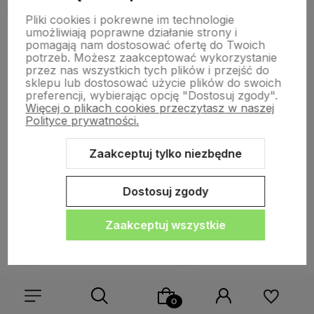
Pliki cookies i pokrewne im technologie
Oodbiór osobisty
(WARSZAWA, ul. Olszynki
0,00 zł
umożliwiają poprawne działanie strony i
Grochowskiej 2A)
pomagają nam dostosować ofertę do Twoich
potrzeb. Możesz zaakceptować wykorzystanie
przez nas wszystkich tych plików i przejść do
sklepu lub dostosować użycie plików do swoich
Inne z tej kategorii
preferencji, wybierając opcję "Dostosuj zgody".
Więcej o plikach cookies przeczytasz w naszej
Polityce prywatności.
lubionych
lubionych
Do ulubionych
Do ulubionych
Do ul
Do ul
WYSYŁKA 24H
WYSYŁKA 24H
Zaakceptuj tylko niezbędne
Dostosuj zgody
Zaakceptuj wszystkie