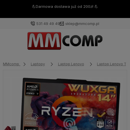
🔥 Gwarancja najniższej ceny od zawsze i na zawsze w MMCOMP
🔥
531 49 49 49
sklep@mmcomp.pl
MMcomp
Laptopy
Laptop Lenovo
Laptop Lenovo Th