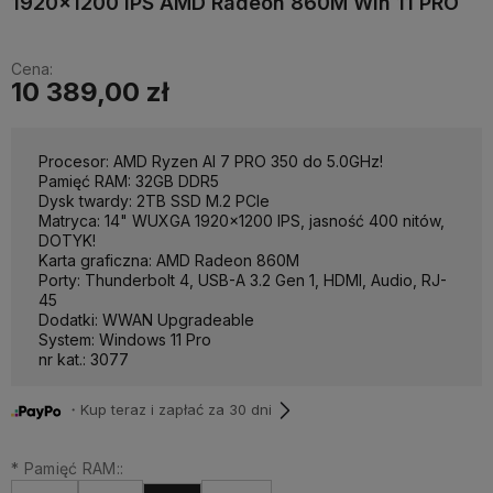
1920x1200 IPS AMD Radeon 860M Win 11 PRO
Cena:
10 389,00 zł
Procesor: AMD Ryzen AI 7 PRO 350 do 5.0GHz!
Pamięć RAM: 32GB DDR5
Dysk twardy: 2TB SSD M.2 PCIe
Matryca: 14" WUXGA 1920x1200 IPS, jasność 400 nitów,
DOTYK!
Karta graficzna: AMD Radeon 860M
Porty: Thunderbolt 4, USB-A 3.2 Gen 1, HDMI, Audio, RJ-
45
Dodatki: WWAN Upgradeable
System: Windows 11 Pro
nr kat.: 3077
・Kup teraz i zapłać za 30 dni
*
Pamięć RAM::