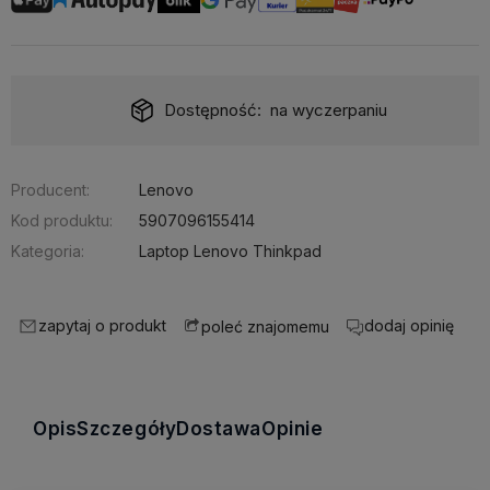
Wysyłka w:
24 godziny
Producent:
Lenovo
Kod produktu:
5907096155414
Kategoria:
Laptop Lenovo Thinkpad
zapytaj o produkt
dodaj opinię
poleć znajomemu
Opis
Szczegóły
Dostawa
Opinie