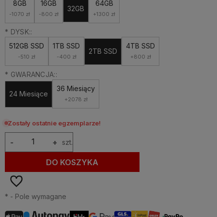
8GB
16GB
64GB
32GB
-1070 zł
-800 zł
+1300 zł
*
DYSK::
512GB SSD
1TB SSD
4TB SSD
2TB SSD
-510 zł
-400 zł
+800 zł
*
GWARANCJA::
36 Miesiący
24 Miesiące
+2078 zł
Zostały ostatnie egzemplarze!
-
+
szt.
DO KOSZYKA
*
- Pole wymagane