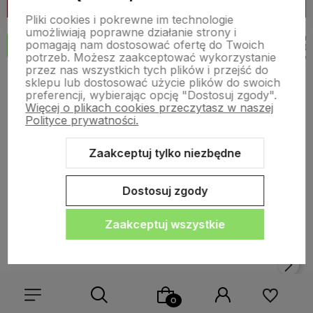
Pliki cookies i pokrewne im technologie
umożliwiają poprawne działanie strony i
Laptop
Lap
Komputery
Komputery
pomagają nam dostosować ofertę do Twoich
Wszystkie
12
Dell
De
3
1
2
SFF
stacjonarne
potrzeb. Możesz zaakceptować wykorzystanie
Latitude
Prec
przez nas wszystkich tych plików i przejść do
sklepu lub dostosować użycie plików do swoich
preferencji, wybierając opcję "Dostosuj zgody".
Więcej o plikach cookies przeczytasz w naszej
Polityce prywatności.
Zaakceptuj tylko niezbędne
Dostosuj zgody
Zaakceptuj wszystkie
Szybki Laptop Dell Precision
Szybki Laptop Dell Precision
7760 Core i7 / 128GB / 1TB
7760 Core i7-11800H / 64GB
SSD 17,3" FHD 1920x1080 IPS
/ 2TB SSD 17,3" FHD