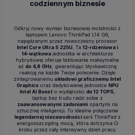
codziennym biznesie
Odkryj nowy wymiar biznesowej mobilności z
laptopem Lenovo ThinkPad L14 G6,
napędzanym przez nowoczesny procesor
Intel Core Ultra 5 225U
. Ta
12-rdzeniowa i
14-wątkowa
jednostka w architekturze
hybrydowej oferuje taktowanie maksymalne
aż
do 4,8 GHz
, gwarantując błyskawiczną
reakcję na każde Twoje polecenie. Dzięki
zintegrowanemu
układowi graficznemu Intel
Graphics
oraz dedykowanej jednostce
NPU
Intel AI Boost
o wydajności
do 12 TOPS
,
laptop bez trudu radzi sobie z
zaawansowanymi zadaniami
opartymi na
sztucznej inteligencji. To idealne połączenie
legendarnej niezawodności
serii ThinkPad z
energooszczędną mocą, która dotrzyma Ci
kroku przez cały intensywny dzień pracy.