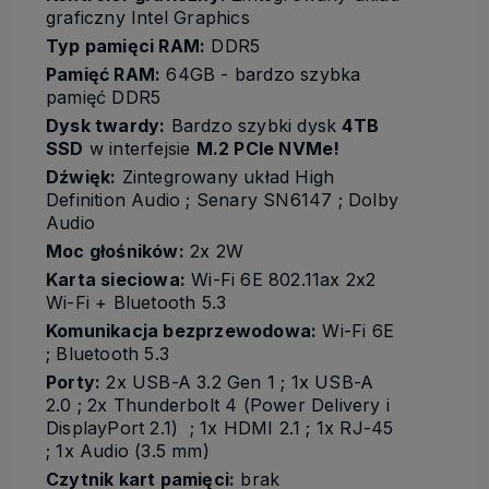
graficzny Intel Graphics
Typ pamięci RAM:
DDR5
Pamięć RAM:
64GB - bardzo szybka
pamięć DDR5
Dysk twardy:
Bardzo szybki dysk
4TB
SSD
w interfejsie
M.2 PCIe NVMe!
Dźwięk:
Zintegrowany układ High
Definition Audio ; Senary SN6147 ; Dolby
Audio
Moc głośników:
2x 2W
Karta sieciowa:
Wi-Fi 6E 802.11ax 2x2
Wi-Fi + Bluetooth 5.3
Komunikacja bezprzewodowa:
Wi-Fi 6E
; Bluetooth 5.3
Porty:
2x USB-A 3.2 Gen 1 ; 1x USB-A
2.0 ; 2x Thunderbolt 4 (Power Delivery i
DisplayPort 2.1) ; 1x HDMI 2.1 ; 1x RJ-45
; 1x Audio (3.5 mm)
Czytnik kart pamięci:
brak