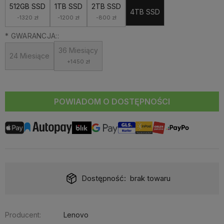
512GB SSD
1TB SSD
2TB SSD
4TB SSD
-1320 zł
-1200 zł
-800 zł
*
GWARANCJA::
36 Miesiący
24 Miesiące
+1450 zł
POWIADOM O DOSTĘPNOŚCI
Dostępność:
brak towaru
Producent:
Lenovo