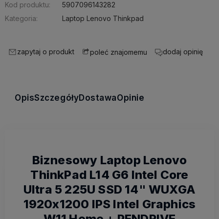
Kod produktu:
5907096143282
Kategoria:
Laptop Lenovo Thinkpad
zapytaj o produkt
dodaj opinię
poleć znajomemu
Opis
Szczegóły
Dostawa
Opinie
Biznesowy Laptop Lenovo
ThinkPad L14 G6 Intel Core
Ultra 5 225U SSD 14" WUXGA
1920x1200 IPS Intel Graphics
W11 Home + PENDRIVE