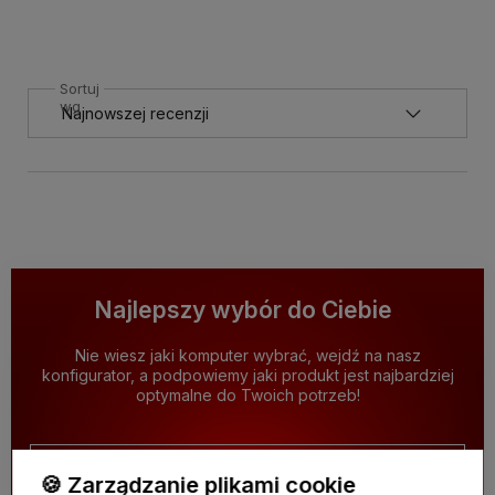
Sortuj
wg
Najlepszy wybór do Ciebie
Nie wiesz jaki komputer wybrać, wejdź na nasz
konfigurator, a podpowiemy jaki produkt jest najbardziej
optymalne do Twoich potrzeb!
Zobacz więcej
🍪 Zarządzanie plikami cookie