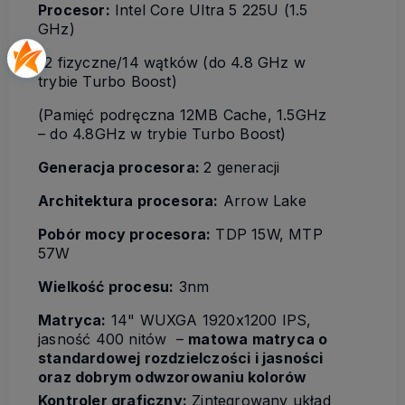
Procesor:
Intel Core Ultra 5 225U (1.5
GHz)
12 fizyczne/14 wątków (do 4.8 GHz w
trybie Turbo Boost)
(Pamięć podręczna 12MB Cache, 1.5GHz
– do 4.8GHz w trybie Turbo Boost)
Generacja procesora:
2 generacji
Architektura procesora:
Arrow Lake
Pobór mocy procesora:
TDP 15W, MTP
57W
Wielkość procesu:
3nm
Matryca:
14" WUXGA 1920x1200 IPS,
jasność 400 nitów –
matowa matryca o
standardowej rozdzielczości i jasności
oraz dobrym odwzorowaniu kolorów
Kontroler graficzny:
Zintegrowany układ