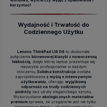
korzystać!
Wydajność i Trwałość do
Codziennego Użytku
Lenovo ThinkPad L14 G6
to doskonałe
połączenie
biznesowej klasyki z nowoczesną
lekkością
, dzięki której laptop prezentuje się
niezwykle profesjonalnie w każdym
otoczeniu.
Solidna konstrukcja
została
zaprojektowana
z myślą o intensywnym
użytkowaniu
, oferując
wyjątkową
odporność na trudy codziennych
podróży
bez utraty eleganckiego sznytu.
Wykorzystanie
ekologicznych materiałów
premium
sprawia, że urządzenie jest nie tylko
przyjemne w dotyku, ale także wpisuje się