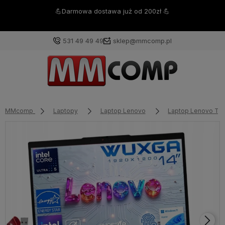
💪Darmowa dostawa już od 200zł 💪
531 49 49 49
sklep@mmcomp.pl
MMcomp
Laptopy
Laptop Lenovo
Laptop Lenovo Th