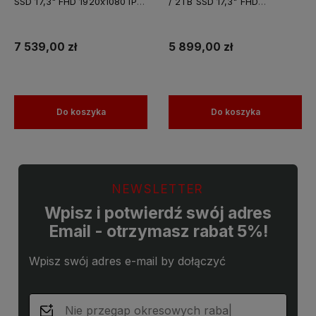
SSD 17,3" FHD 1920x1080 IPS
/ 2TB SSD 17,3" FHD
Nvidia RTX A4000 8GB
1920x1080 IPS Nvidia RTX
GDDR6 Windows 11 PRO /
A4000 8GB GDDR6 Windows
Laptop do Grafiki
11 PRO / Laptop do Grafiki
7 539,00 zł
5 899,00 zł
Projektowania
Projektowania
Do koszyka
Do koszyka
NEWSLETTER
Wpisz i potwierdź swój adres
Email - otrzymasz rabat 5%!
Wpisz swój adres e-mail by dołączyć