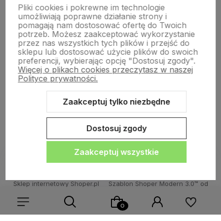
Pliki cookies i pokrewne im technologie
umożliwiają poprawne działanie strony i
Płatności i dostawa
pomagają nam dostosować ofertę do Twoich
potrzeb. Możesz zaakceptować wykorzystanie
przez nas wszystkich tych plików i przejść do
sklepu lub dostosować użycie plików do swoich
Informacje
preferencji, wybierając opcję "Dostosuj zgody".
Więcej o plikach cookies przeczytasz w naszej
Polityce prywatności.
O nas
Zaakceptuj tylko niezbędne
Dostosuj zgody
Zaakceptuj wszystkie
Sklep internetowy Shoper.pl
Szablon Shoper Modern 3.0™
od
GrowCommerce