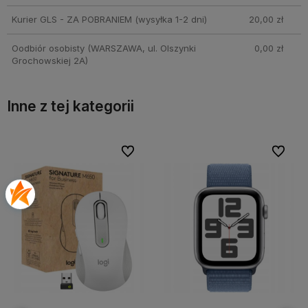
Kurier GLS - ZA POBRANIEM
(wysyłka 1-2 dni)
20,00 zł
Oodbiór osobisty
(WARSZAWA, ul. Olszynki
0,00 zł
Grochowskiej 2A)
Inne z tej kategorii
bionych
bionych
Do ulubionych
Do ulubionych
Do ulubi
Do ulubi