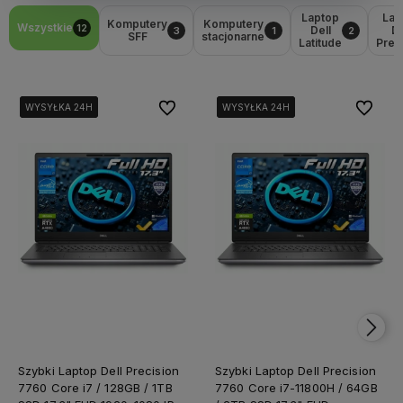
Laptop
Lap
Komputery
Komputery
Wszystkie
12
Dell
De
3
1
2
SFF
stacjonarne
Latitude
Prec
Do ulubionych
Do ulubi
WYSYŁKA 24H
WYSYŁKA 24H
WYSYŁKA 24H
WYSYŁKA 24H
WYSYŁKA 24H
WYSYŁKA 24H
Szybki Laptop Dell Precision
Szybki Laptop Dell Precision
7760 Core i7 / 128GB / 1TB
7760 Core i7-11800H / 64GB