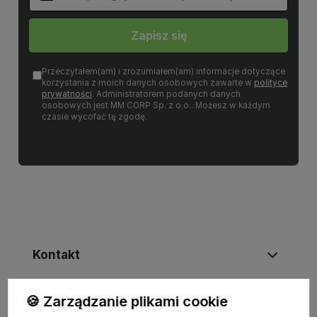
Zapisz się
Przeczytałem(am) i zrozumiałem(am) informacje dotyczące
korzystania z moich danych osobowych zawarte w
polityce
prywatności
. Administratorem podanych danych
osobowych jest MM CORP Sp. z o.o.. Możesz w każdym
czasie wycofać tę zgodę.
Kontakt
🍪 Zarządzanie plikami cookie
Informacje