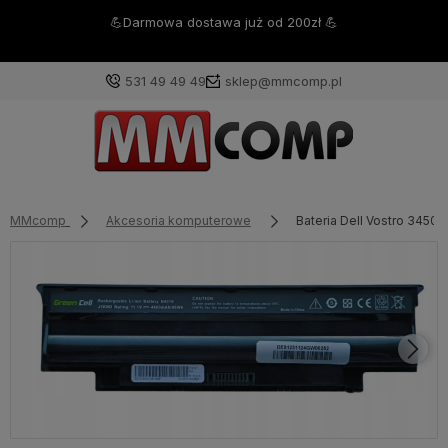
💪Darmowa dostawa już od 200zł 💪
531 49 49 49
sklep@mmcomp.pl
MMcomp
Akcesoria komputerowe
Bateria Dell Vostro 34