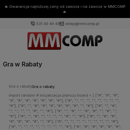
na zawsze w MMCOMP
💪Darmowa dostawa już od 200
531 49 49 49
sklep@mmcomp.pl
Gra w Rabaty
Gra o rabaty
Gra o rabaty
import random # Inicjalizacja planszy board = [ ["#", "#", "#",
"#", "#", "#", "#", "#", "#", "#"], ["#", ".", ".", ".", ".", ".", ".", ".", ".",
"#"], ["#", ".", "#", "#", "#", "#", "#", "#", ".", "#"], ["#", ".", "#",
".", ".", ".", ".", "#", ".", "#"], ["#", ".", "#", ".", "#", "#", ".", "#", ".",
"#"], ["#", ".", "#", ".", ".", ".", ".", "#", ".", "#"], ["#", ".", "#", "#",
"#", "#", "#", "#", ".", "#"], ["#", ".", ".", ".", ".", ".", ".", ".", ".", "#"],
["#", ".", ".", ".", ".", ".", ".", ".", ".", "#"], ["#", "#", "#", "#", "#", "#",