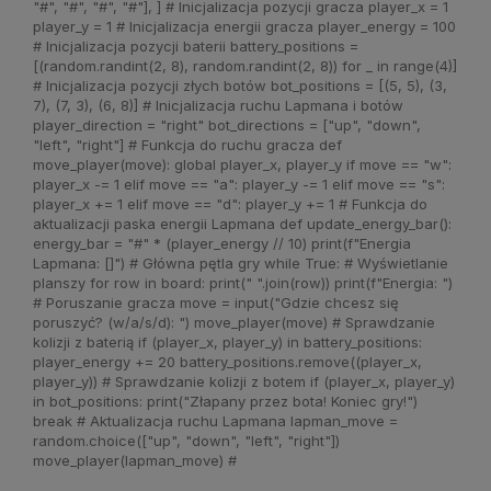
"#", "#", "#", "#"], ] # Inicjalizacja pozycji gracza player_x = 1
player_y = 1 # Inicjalizacja energii gracza player_energy = 100
# Inicjalizacja pozycji baterii battery_positions =
[(random.randint(2, 8), random.randint(2, 8)) for _ in range(4)]
# Inicjalizacja pozycji złych botów bot_positions = [(5, 5), (3,
7), (7, 3), (6, 8)] # Inicjalizacja ruchu Lapmana i botów
player_direction = "right" bot_directions = ["up", "down",
"left", "right"] # Funkcja do ruchu gracza def
move_player(move): global player_x, player_y if move == "w":
player_x -= 1 elif move == "a": player_y -= 1 elif move == "s":
player_x += 1 elif move == "d": player_y += 1 # Funkcja do
aktualizacji paska energii Lapmana def update_energy_bar():
energy_bar = "#" * (player_energy // 10) print(f"Energia
Lapmana: []") # Główna pętla gry while True: # Wyświetlanie
planszy for row in board: print(" ".join(row)) print(f"Energia: ")
# Poruszanie gracza move = input("Gdzie chcesz się
poruszyć? (w/a/s/d): ") move_player(move) # Sprawdzanie
kolizji z baterią if (player_x, player_y) in battery_positions:
player_energy += 20 battery_positions.remove((player_x,
player_y)) # Sprawdzanie kolizji z botem if (player_x, player_y)
in bot_positions: print("Złapany przez bota! Koniec gry!")
break # Aktualizacja ruchu Lapmana lapman_move =
random.choice(["up", "down", "left", "right"])
move_player(lapman_move) #