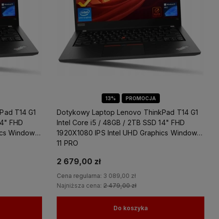
13%
PROMOCJA
Pad T14 G1
Dotykowy Laptop Lenovo ThinkPad T14 G1
14" FHD
Intel Core i5 / 48GB / 2TB SSD 14" FHD
ics Windows
1920X1080 IPS Intel UHD Graphics Windows
11 PRO
2 679,00 zł
Cena regularna:
3 089,00 zł
Najniższa cena:
2 479,00 zł
Do koszyka