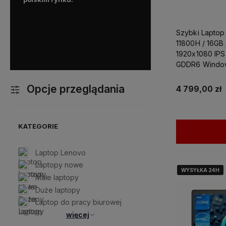
optymalnego sprzętu, oraz
z kazdym problemem doty
komputera.
Dodatkowo mo
Szybki Laptop 
liczyć na ekspresową i p
11800H / 16GB
dostawę!
1920x1080 IPS
GDDR6 Windows
Projektowania
Opcje przeglądania
4 799,00 zł
KATEGORIE
Laptop Lenovo
Laptopy nowe
WYSYŁKA 24H
WYSYŁKA 24H
WYSYŁKA 24H
Małe laptopy
Duże laptopy
Laptop do pracy biurowej
więcej