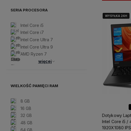
SERIA PROCESORA
WYSYŁKA 24H
WYSYŁKA 24H
Intel Core i5
Intel Core i7
Intel Core Ultra 7
Intel Core Ultra 9
AMD Ryzen 7
więcej
WIELKOŚĆ PAMIĘCI RAM
8 GB
16 GB
32 GB
Dotykowy Lapt
Intel Core i5 
48 GB
1920X1080 IPS
64 GB