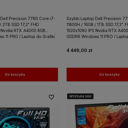
 pomoże
czącym
żesz
Dell Precision 7760 Core i7-
Szybki Laptop Dell Precision 7
ewną
 / 2TB SSD 17,3" FHD
11800H / 16GB / 1TB SSD 17,3" 
 Nvidia RTX A4000 8GB
1920x1080 IPS Nvidia RTX A40
 11 PRO / Laptop do Grafiki
GDDR6 Windows 11 PRO / Laptop
Projektowania
4 449,00 zł
Do koszyka
Do koszyka
WYSYŁKA 24H
WYSYŁKA 24H
WYSYŁKA 24H
Do ulubionych