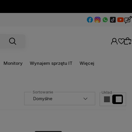
Monitory
Wynajem sprzętu IT
Więcej
Wybierz coś dla siebie z naszej aktualnej
Układ
oferty lub zaloguj się, aby przywrócić dodane
produkty do listy z poprzedniej sesji.