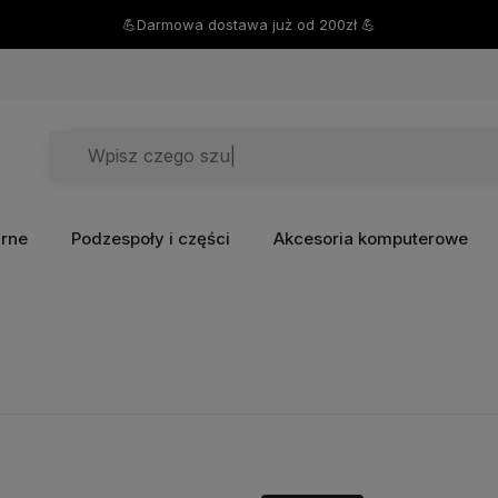
💪Darmowa dostawa już od 200zł 💪
arne
Podzespoły i części
Akcesoria komputerowe