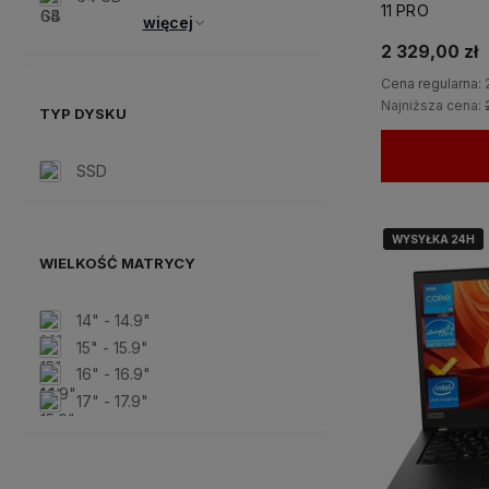
11 PRO
więcej
2 329,00 zł
Cena regularna:
Najniższa cena:
TYP DYSKU
SSD
WYSYŁKA 24H
WYSYŁKA 24H
WIELKOŚĆ MATRYCY
14" - 14.9"
15" - 15.9"
16" - 16.9"
17" - 17.9"