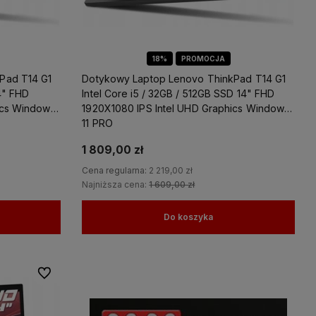
18%
PROMOCJA
Pad T14 G1
Dotykowy Laptop Lenovo ThinkPad T14 G1
14" FHD
Intel Core i5 / 32GB / 512GB SSD 14" FHD
ics Windows
1920X1080 IPS Intel UHD Graphics Windows
11 PRO
1 809,00 zł
Cena regularna:
2 219,00 zł
Najniższa cena:
1 609,00 zł
Do koszyka
Do ulubionych