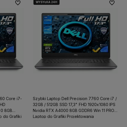
WYSYŁKA 24H
Do ulubionych
Do ulubio
760 Core i7-
Szybki Laptop Dell Precision 7760 Core i7 /
FHD
32GB / 512GB SSD 17,3" FHD 1920x1080 IPS
00 8GB
Nvidia RTX A4000 8GB GDDR6 Win 11 PRO /
 do Grafiki
Laptop do Grafiki Projektowania