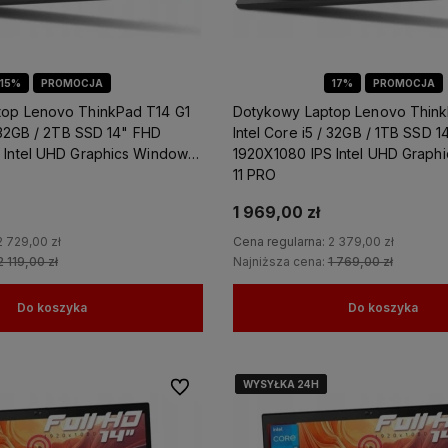
15%
PROMOCJA
17%
PROMOCJA
op Lenovo ThinkPad T14 G1
Dotykowy Laptop Lenovo Think
/ 32GB / 2TB SSD 14" FHD
Intel Core i5 / 32GB / 1TB SSD 
 Intel UHD Graphics Windows
1920X1080 IPS Intel UHD Graph
11 PRO
1 969,00 zł
2 729,00 zł
Cena regularna:
2 379,00 zł
2 119,00 zł
Najniższa cena:
1 769,00 zł
Do koszyka
Do koszyka
WYSYŁKA 24H
WYSYŁKA 24H
WYSYŁKA 24H
WYSYŁKA 24H
Do ulubionych