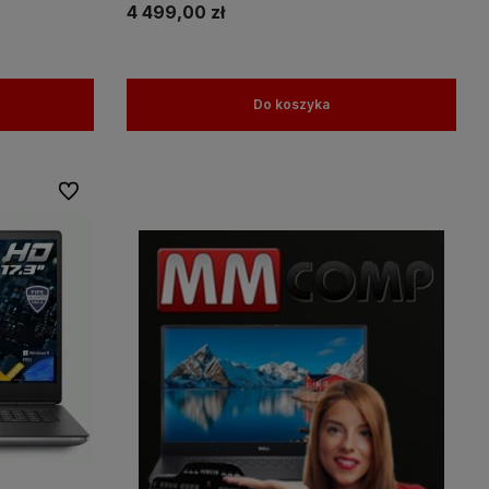
4 499,00 zł
Do koszyka
Do ulubionych
amy więc
Wszystkie nasze produkty objęte są
na
gwaracją, a nasz doświadczony
personel pomoże w wyborze