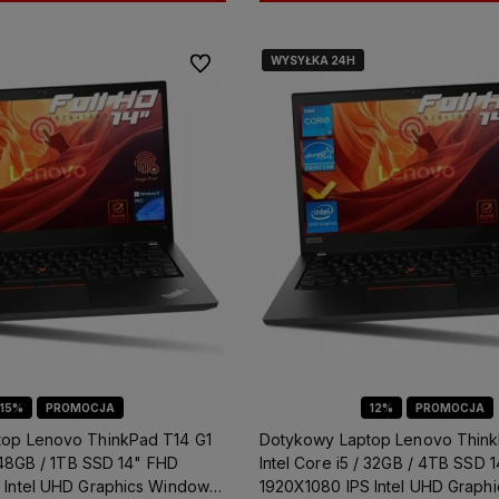
WYSYŁKA 24H
WYSYŁKA 24H
Do ulubionych
15%
PROMOCJA
12%
PROMOCJA
op Lenovo ThinkPad T14 G1
Dotykowy Laptop Lenovo Think
/ 48GB / 1TB SSD 14" FHD
Intel Core i5 / 32GB / 4TB SSD 
 Intel UHD Graphics Windows
1920X1080 IPS Intel UHD Graph