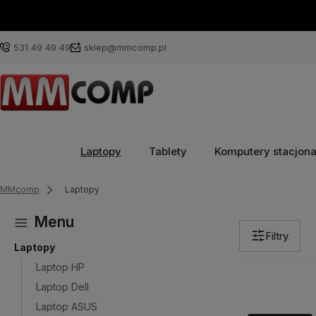
531 49 49 49
sklep@mmcomp.pl
Laptopy
Tablety
Komputery stacjon
MMcomp
Laptopy
Menu
Filtry
Laptopy
Laptop HP
Laptop Dell
Laptop ASUS