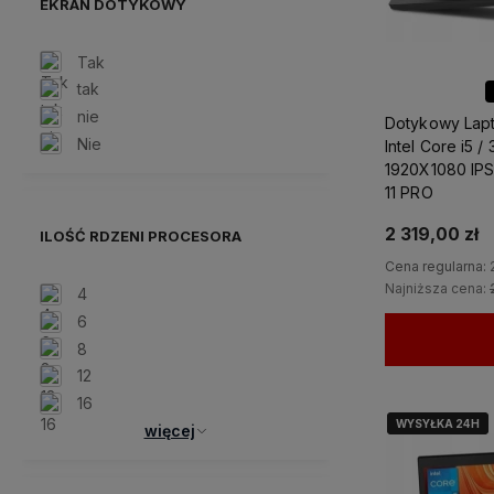
EKRAN DOTYKOWY
Tak
tak
nie
Dotykowy Lapt
Nie
Intel Core i5 
1920X1080 IPS
11 PRO
2 319,00 zł
ILOŚĆ RDZENI PROCESORA
Cena regularna:
Najniższa cena:
4
6
8
12
16
WYSYŁKA 24H
WYSYŁKA 24H
więcej