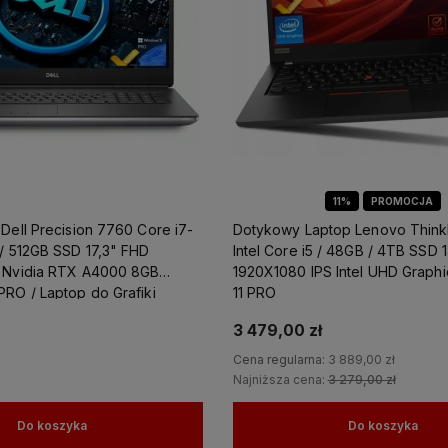
11%
PROMOCJA
Dell Precision 7760 Core i7-
Dotykowy Laptop Lenovo Think
 / 512GB SSD 17,3" FHD
Intel Core i5 / 48GB / 4TB SSD 
 Nvidia RTX A4000 8GB
1920X1080 IPS Intel UHD Graph
PRO / Laptop do Grafiki
11 PRO
3 479,00 zł
Cena regularna:
3 889,00 zł
Najniższa cena:
3 279,00 zł
Do koszyka
Do koszyka