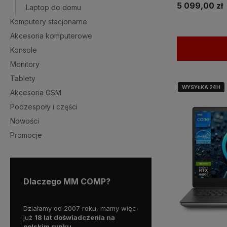
5 099,00 zł
Laptop do domu
Komputery stacjonarne
Akcesoria komputerowe
Konsole
Monitory
Tablety
WYSYŁKA 24H
WYSYŁKA 24H
Akcesoria GSM
Podzespoły i części
Nowości
Promocje
Dlaczego MM COMP?
wy już
Działamy od 2007 roku, mamy więc
Wszystkie nasze produkty o
już
18 lat doświadczenia na
gwaracją, a nasz doświadc
polskim rynku.
personel pomoże w wyborz