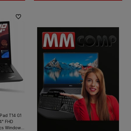
Do ulubionych
Pad T14 G1
14" FHD
ics Windows