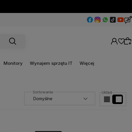
Monitory
Wynajem sprzętu IT
Więcej
Wybierz coś dla siebie z naszej aktualnej
Układ
oferty lub zaloguj się, aby przywrócić dodane
produkty do listy z poprzedniej sesji.