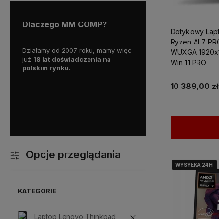
Dlaczego MM COMP?
Dotykowy Lap
Ryzen AI 7 PR
wy już
Działamy od 2007 roku, mamy więc
Wszystkie nasze produkty o
WUXGA 1920x
już
18 lat doświadczenia na
gwaracją, a nasz doświadc
Win 11 PRO
polskim rynku.
personel pomoże w wyborz
optymalnego sprzętu, oraz
z kazdym problemem doty
10 389,00 zł
komputera.
Dodatkowo mo
liczyć na ekspresową i p
dostawę!
Opcje przeglądania
WYSYŁKA 24H
WYSYŁKA 24H
WYSYŁKA 24H
KATEGORIE
Laptop Lenovo Thinkpad