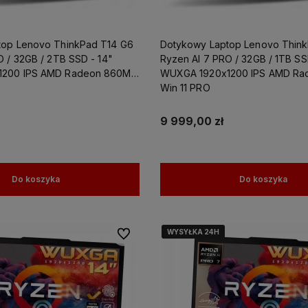
top Lenovo ThinkPad T14 G6
Dotykowy Laptop Lenovo Thin
O / 32GB / 2TB SSD - 14"
Ryzen AI 7 PRO / 32GB / 1TB SS
bjęte są
Skorzystaj z darmowej dostawy już
Działamy od 2007 roku, m
1200 IPS AMD Radeon 860M
WUXGA 1920x1200 IPS AMD Ra
zony
od
200 zł!
już
18 lat doświadczenia 
Win 11 PRO
e
polskim rynku.
 pomoże
czącym
9 999,00 zł
żesz
ewną
Do koszyka
Do koszyka
WYSYŁKA 24H
WYSYŁKA 24H
WYSYŁKA 24H
Do ulubionych