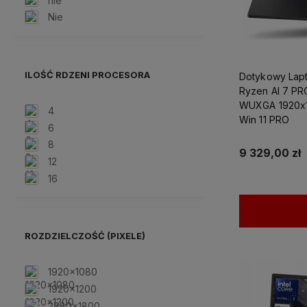
nie
Nie
ILOŚĆ RDZENI PROCESORA
Dotykowy Lap
Ryzen AI 7 PR
WUXGA 1920x
4
Win 11 PRO
6
8
9 329,00 zł
12
16
ROZDZIELCZOŚĆ (PIXELE)
1920x1080
1920x1200
2880x1800