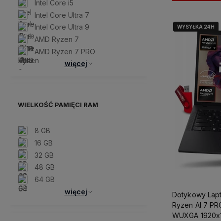
Intel Core i5
Intel Core Ultra 7
Intel Core Ultra 9
WYSYŁKA 24H
WYSYŁKA 24H
AMD Ryzen 7
AMD Ryzen 7 PRO
więcej
WIELKOŚĆ PAMIĘCI RAM
8 GB
16 GB
32 GB
48 GB
64 GB
więcej
Dotykowy Lap
Ryzen AI 7 PRO
WUXGA 1920x