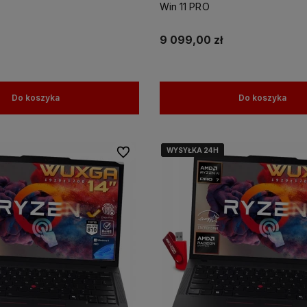
Win 11 PRO
9 099,00 zł
Do koszyka
Do koszyka
WYSYŁKA 24H
WYSYŁKA 24H
WYSYŁKA 24H
Do ulubionych