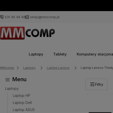
531 49 49 49
sklep@mmcomp.pl
Laptopy
Tablety
Komputery stacjon
MMcomp
Laptopy
Laptop Lenovo
Laptop Lenovo Thin
Menu
Filtry
Laptopy
Laptop HP
Laptop Dell
Laptop ASUS