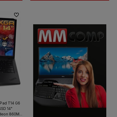
Do ulubionych
kPad T14 G6
SSD 14"
deon 860M