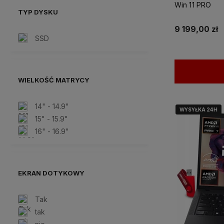
Win 11 PRO
TYP DYSKU
9 199,00 zł
SSD
WIELKOŚĆ MATRYCY
14" - 14.9"
WYSYŁKA 24H
WYSYŁKA 24H
15" - 15.9"
16" - 16.9"
EKRAN DOTYKOWY
Tak
tak