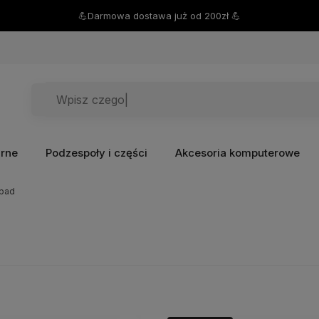
💪Darmowa dostawa już od 200zł 💪
arne
Podzespoły i części
Akcesoria komputerowe
kpad