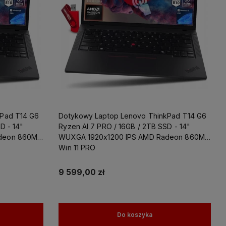
kPad T14 G6
Dotykowy Laptop Lenovo ThinkPad T14 G6
D - 14"
Ryzen AI 7 PRO / 16GB / 2TB SSD - 14"
deon 860M
WUXGA 1920x1200 IPS AMD Radeon 860M
Win 11 PRO
9 599,00 zł
Do koszyka