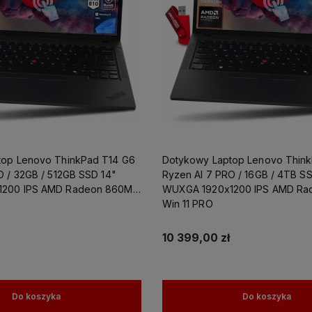
top Lenovo ThinkPad T14 G6
Dotykowy Laptop Lenovo Thin
O / 32GB / 512GB SSD 14"
Ryzen AI 7 PRO / 16GB / 4TB SS
1200 IPS AMD Radeon 860M
WUXGA 1920x1200 IPS AMD Ra
Win 11 PRO
10 399,00 zł
Do koszyka
Do koszyka