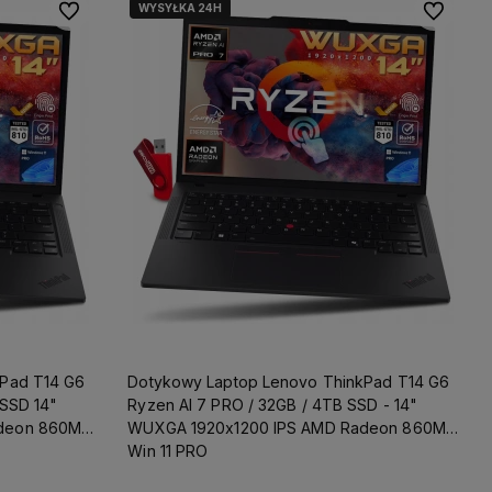
WYSYŁKA 24H
Do ulubionych
Do ulubio
kPad T14 G6
Dotykowy Laptop Lenovo ThinkPad T14 G6
 SSD 14"
Ryzen AI 7 PRO / 32GB / 4TB SSD - 14"
deon 860M
WUXGA 1920x1200 IPS AMD Radeon 860M
Win 11 PRO