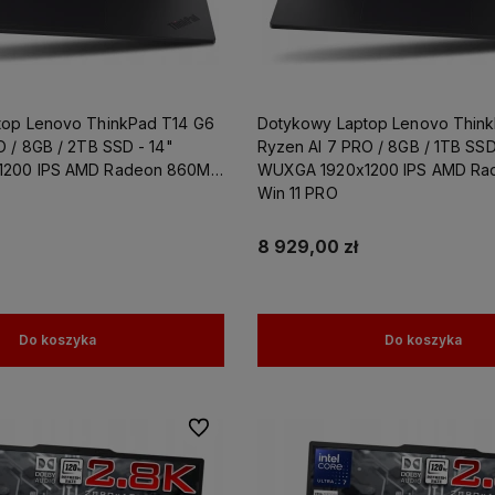
top Lenovo ThinkPad T14 G6
Dotykowy Laptop Lenovo Thin
O / 8GB / 2TB SSD - 14"
Ryzen AI 7 PRO / 8GB / 1TB SSD
1200 IPS AMD Radeon 860M
WUXGA 1920x1200 IPS AMD Ra
Win 11 PRO
8 929,00 zł
Do koszyka
Do koszyka
Do ulubionych