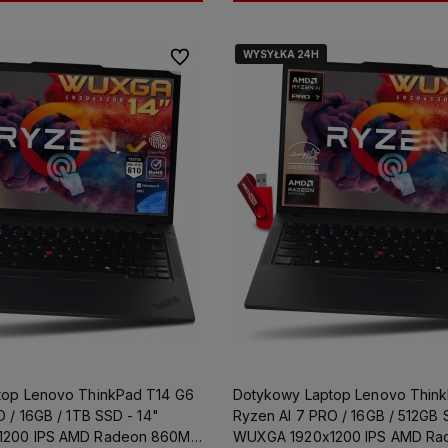
WYSYŁKA 24H
WYSYŁKA 24H
Do ulubionych
top Lenovo ThinkPad T14 G6
Dotykowy Laptop Lenovo Thin
 / 16GB / 1TB SSD - 14"
Ryzen AI 7 PRO / 16GB / 512GB 
1200 IPS AMD Radeon 860M
WUXGA 1920x1200 IPS AMD Ra