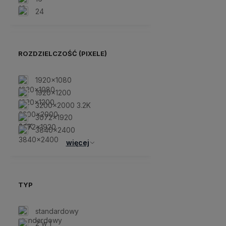
24
ROZDZIELCZOŚĆ (PIXELE)
1920x1080
1920x1200
3200x2000 3.2K
3072x1920
3840x2400
więcej
TYP
standardowy
2 w 1