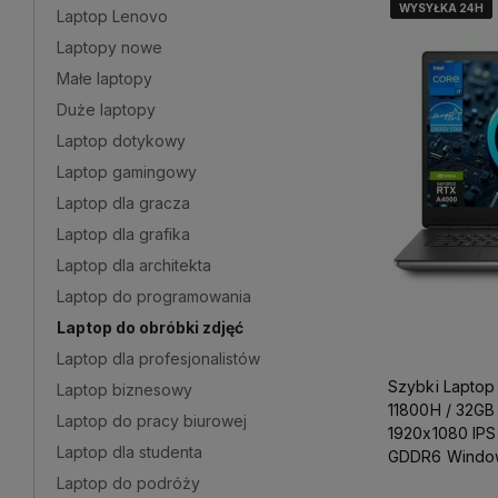
WYSYŁKA 24H
WYSYŁKA 24H
WYSYŁKA 24H
WYSYŁKA 24H
Laptop Lenovo
Laptopy nowe
Małe laptopy
Duże laptopy
Laptop dotykowy
Laptop gamingowy
Laptop dla gracza
Laptop dla grafika
Laptop dla architekta
Laptop do programowania
Laptop do obróbki zdjęć
Laptop dla profesjonalistów
Szybki Laptop 
Laptop biznesowy
11800H / 32GB
Laptop do pracy biurowej
1920x1080 IPS
Laptop dla studenta
GDDR6 Windows
Projektowania
Laptop do podróży