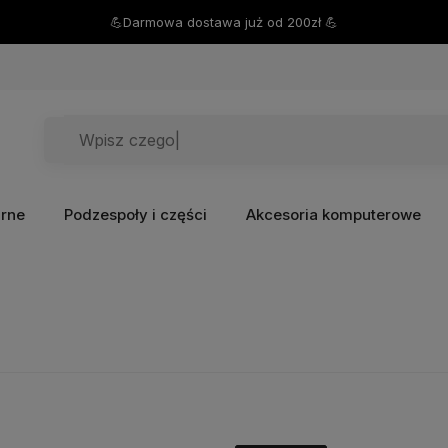
💪Darmowa dostawa już od 200zł 💪
arne
Podzespoły i części
Akcesoria komputerowe