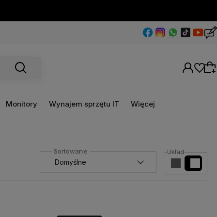
Monitory
Wynajem sprzętu IT
Więcej
Wybierz coś dla siebie z naszej aktualnej
Układ
oferty lub zaloguj się, aby przywrócić dodane
produkty do listy z poprzedniej sesji.