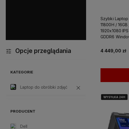
optymalnego sprzętu, oraz
z kazdym problemem doty
komputera.
Dodatkowo mo
Szybki Laptop 
liczyć na ekspresową i p
11800H / 16GB 
dostawę!
1920x1080 IPS
GDDR6 Windows
Projektowania
Opcje przeglądania
4 449,00 zł
KATEGORIE
Laptop do obróbki zdjęć
WYSYŁKA 24H
WYSYŁKA 24H
WYSYŁKA 24H
WYSYŁKA 24H
PRODUCENT
Dell