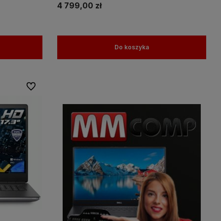
4 799,00 zł
Do koszyka
Do ulubionych
amy więc
Wszystkie nasze produkty objęte są
na
gwaracją, a nasz doświadczony
personel pomoże w wyborze