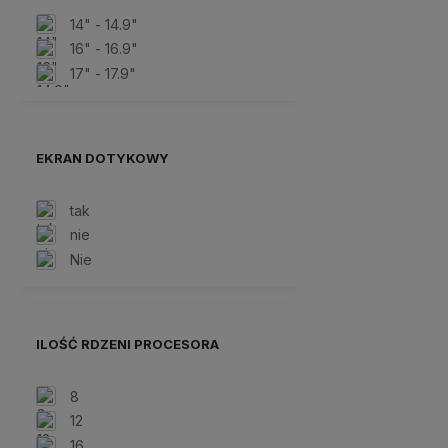
14" - 14.9"
16" - 16.9"
17" - 17.9"
EKRAN DOTYKOWY
tak
nie
Nie
ILOŚĆ RDZENI PROCESORA
8
12
16