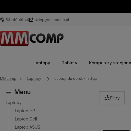
531 49 49 49
sklep@mmcomp.pl
Laptopy
Tablety
Komputery stacjon
MMcomp
Laptopy
Laptop do obróbki zdjęć
Menu
Filtry
Laptopy
Laptop HP
Laptop Dell
Laptop ASUS