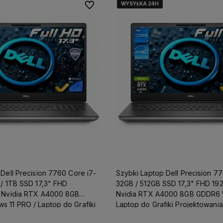
WYSYŁKA 24H
WYSYŁKA 24H
WYSYŁKA 24H
WYSYŁKA 24H
Do ulubionych
Dell Precision 7760 Core i7-
Szybki Laptop Dell Precision 77
 / 1TB SSD 17,3" FHD
32GB / 512GB SSD 17,3" FHD 19
 Nvidia RTX A4000 8GB
Nvidia RTX A4000 8GB GDDR6 W
 11 PRO / Laptop do Grafiki
Laptop do Grafiki Projektowania