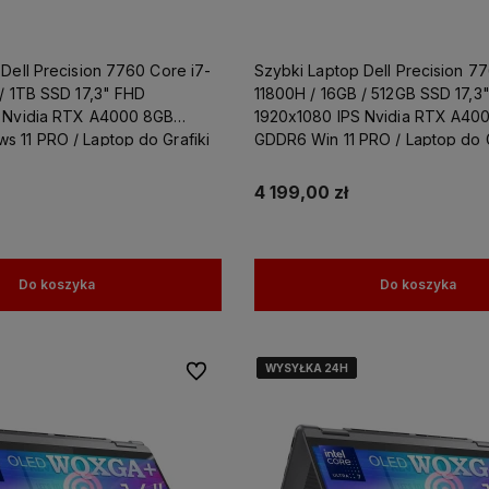
 pomoże
czącym
żesz
Dell Precision 7760 Core i7-
Szybki Laptop Dell Precision 7
ewną
/ 1TB SSD 17,3" FHD
11800H / 16GB / 512GB SSD 17,3
 Nvidia RTX A4000 8GB
1920x1080 IPS Nvidia RTX A40
 11 PRO / Laptop do Grafiki
GDDR6 Win 11 PRO / Laptop do G
Projektowania
4 199,00 zł
Do koszyka
Do koszyka
WYSYŁKA 24H
WYSYŁKA 24H
WYSYŁKA 24H
WYSYŁKA 24H
Do ulubionych