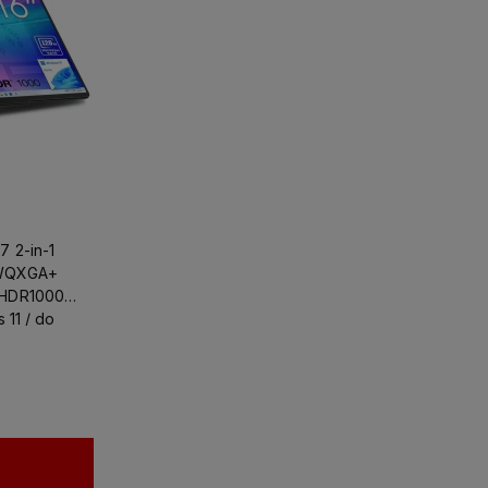
 2-in-1
 WQXGA+
 HDR1000
 11 / do