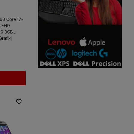
optymalnego sprzętu, oraz pomoże
z kazdym problemem dotyczącym
komputera.
Dodatkowo możesz
760 Core i7-
liczyć na ekspresową i pewną
" FHD
dostawę!
00 8GB
rafiki
Do ulubionych