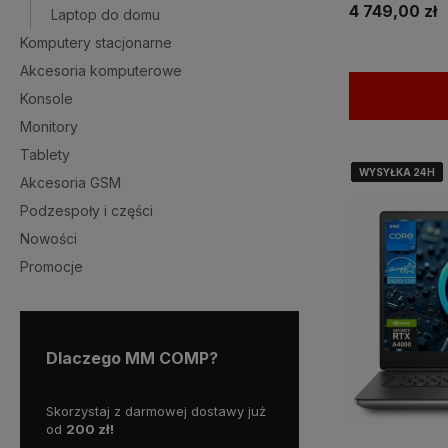
4 749,00 zł
Laptop do domu
Komputery stacjonarne
Akcesoria komputerowe
Konsole
Monitory
Tablety
WYSYŁKA 24H
WYSYŁKA 24H
WYSYŁKA 24H
WYSYŁKA 24H
Akcesoria GSM
Podzespoły i części
Nowości
Promocje
Dlaczego MM COMP?
wy już
Działamy od 2007 roku, mamy więc
Wszystkie nasze produkty o
już
18 lat doświadczenia na
gwaracją, a nasz doświadc
polskim rynku.
personel pomoże w wyborz