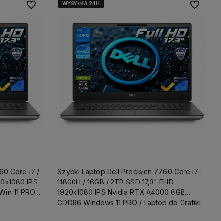
WYSYŁKA 24H
WYSYŁKA 24H
WYSYŁKA 24H
WYSYŁKA 24H
Do ulubionych
Do ulubio
60 Core i7 /
Szybki Laptop Dell Precision 7760 Core i7-
20x1080 IPS
11800H / 16GB / 2TB SSD 17,3" FHD
in 11 PRO /
1920x1080 IPS Nvidia RTX A4000 8GB
GDDR6 Windows 11 PRO / Laptop do Grafiki
Projektowania