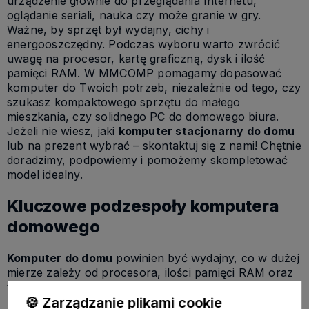
urządzenie głównie do przeglądania Internetu,
oglądanie seriali, nauka czy może granie w gry.
Ważne, by sprzęt był wydajny, cichy i
energooszczędny. Podczas wyboru warto zwrócić
uwagę na procesor, kartę graficzną, dysk i ilość
pamięci RAM. W MMCOMP pomagamy dopasować
komputer do Twoich potrzeb, niezależnie od tego, czy
szukasz kompaktowego sprzętu do małego
mieszkania, czy solidnego PC do domowego biura.
Jeżeli nie wiesz, jaki
komputer stacjonarny do domu
lub na prezent wybrać – skontaktuj się z nami! Chętnie
doradzimy, podpowiemy i pomożemy skompletować
model idealny.
Kluczowe podzespoły komputera
domowego
Komputer do domu
powinien być wydajny, co w dużej
mierze zależy od procesora, ilości pamięci RAM oraz
typu dysku twardego. Dla komfortu użytkowania
zalecamy co najmniej 8 GB RAM i szybki dysk SSD,
🍪 Zarządzanie plikami cookie