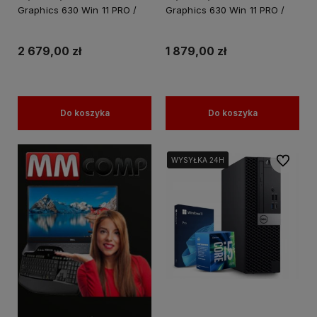
Graphics 630 Win 11 PRO /
Graphics 630 Win 11 PRO /
PC do Pracy Nauki
PC do Pracy Nauki
2 679,00 zł
1 879,00 zł
Do koszyka
Do koszyka
Do ulubi
WYSYŁKA 24H
WYSYŁKA 24H