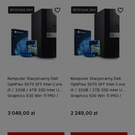
Do ulubionych
Do ulubi
WYSYŁKA 24H
WYSYŁKA 24H
WYSYŁKA 24H
WYSYŁKA 24H
WYSYŁKA 24H
WYSYŁKA 24H
Komputer Stacjonarny Dell
Komputer Stacjonarny Dell
OptiPlex 5070 SFF Intel Core
OptiPlex 5070 SFF Intel Core
i5 / 32GB / 4TB SSD Intel UHD
i5 / 32GB / 2TB SSD Intel UHD
Graphics 630 Win 11 PRO /
Graphics 630 Win 11 PRO /
PC do Pracy Nauki
PC do Pracy Nauki
3 049,00 zł
2 249,00 zł