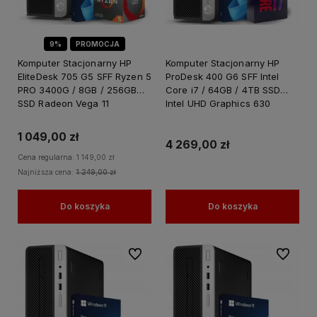
9%
PROMOCJA
Komputer Stacjonarny HP
Komputer Stacjonarny HP
EliteDesk 705 G5 SFF Ryzen 5
ProDesk 400 G6 SFF Intel
PRO 3400G / 8GB / 256GB
Core i7 / 64GB / 4TB SSD
SSD Radeon Vega 11
Intel UHD Graphics 630
Graphics Win 11 Pro / do
Windows 11 PRO
Nauki Pracy
1 049,00 zł
4 269,00 zł
Cena regularna:
1 149,00 zł
Najniższa cena:
1 249,00 zł
Do koszyka
Do koszyka
Do ulubionych
Do ulubi