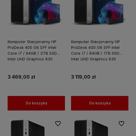
Komputer Stacjonarny HP
Komputer Stacjonarny HP
ProDesk 400 G6 SFF Intel
ProDesk 400 G6 SFF Intel
Core i7 / 64GB / 2TB SSD
Core i7 / 64GB / 1TB SSD
Intel UHD Graphics 630
Intel UHD Graphics 630
Windows 11 PRO
Windows 11 PRO
3 469,00 zł
3 119,00 zł
Do koszyka
Do koszyka
Do ulubionych
Do ulubi