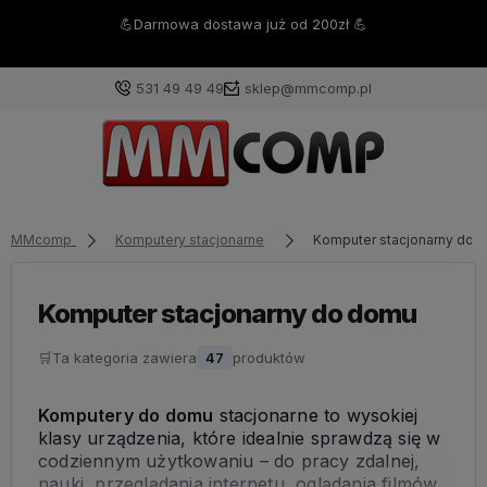
💪Darmowa dostawa już od 200zł 💪
531 49 49 49
sklep@mmcomp.pl
MMcomp
Komputery stacjonarne
Komputer stacjonarny do 
Komputer stacjonarny do domu
🛒
Ta kategoria zawiera
47
produktów
Komputery do domu
stacjonarne to wysokiej
klasy urządzenia, które idealnie sprawdzą się w
codziennym użytkowaniu – do pracy zdalnej,
nauki, przeglądania internetu, oglądania filmów