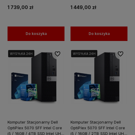
1 739,00 zł
1 449,00 zł
Do koszyka
Do koszyka
Do ulubionych
Do ulubi
WYSYŁKA 24H
WYSYŁKA 24H
WYSYŁKA 24H
WYSYŁKA 24H
WYSYŁKA 24H
WYSYŁKA 24H
Komputer Stacjonarny Dell
Komputer Stacjonarny Dell
OptiPlex 5070 SFF Intel Core
OptiPlex 5070 SFF Intel Core
i5 / 16GB / 4TB SSD Intel UHD
i5 / 16GB / 2TB SSD Intel UHD