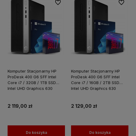
Do ulubionych
Do ulubi
Komputer Stacjonarny HP
Komputer Stacjonarny HP
ProDesk 400 G6 SFF Intel
ProDesk 400 G6 SFF Intel
Core i7 / 32GB / 1TB SSD
Core i7 / 16GB / 2TB SSD
Intel UHD Graphics 630
Intel UHD Graphics 630
Windows 11 PRO
Windows 11 PRO
2 119,00 zł
2 129,00 zł
Do koszyka
Do koszyka