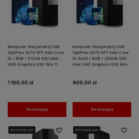
Komputer Stacjonarny Dell
Komputer Stacjonarny Dell
OptiPlex 5070 SFF Intel Core
OptiPlex 5070 SFF Intel Core
i5 / 8GB / 512GB SSD Intel
i5-9400 / 8GB / 256GB SSD
UHD Graphics 630 Win 11
Intel UHD Graphics 630 Win
PRO / PC do Pracy Nauki
11 PRO / do Pracy Nauki
1 199,00 zł
909,00 zł
Do koszyka
Do koszyka
Do ulubionych
Do ulubi
WYSYŁKA 24H
WYSYŁKA 24H
WYSYŁKA 24H
WYSYŁKA 24H
WYSYŁKA 24H
WYSYŁKA 24H