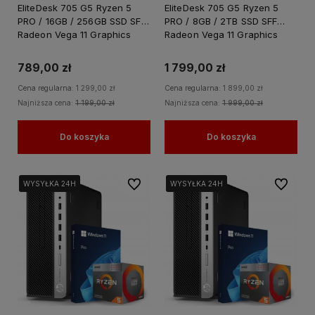
EliteDesk 705 G5 Ryzen 5
EliteDesk 705 G5 Ryzen 5
PRO / 16GB / 256GB SSD SFF
PRO / 8GB / 2TB SSD SFF
Radeon Vega 11 Graphics
Radeon Vega 11 Graphics
Win 11 PRO
Windows 11 PRO
789,00 zł
1 799,00 zł
Cena regularna:
1 299,00 zł
Cena regularna:
1 899,00 zł
Najniższa cena:
1 199,00 zł
Najniższa cena:
1 999,00 zł
Do koszyka
Do koszyka
Do ulubionych
Do ulubi
WYSYŁKA 24H
WYSYŁKA 24H
WYSYŁKA 24H
WYSYŁKA 24H
WYSYŁKA 24H
WYSYŁKA 24H