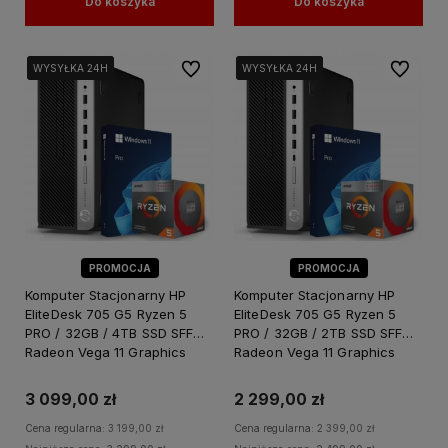
Do koszyka
Do koszyka
Do ulubionych
Do ulubi
WYSYŁKA 24H
WYSYŁKA 24H
WYSYŁKA 24H
WYSYŁKA 24H
WYSYŁKA 24H
WYSYŁKA 24H
PROMOCJA
PROMOCJA
Komputer Stacjonarny HP
Komputer Stacjonarny HP
EliteDesk 705 G5 Ryzen 5
EliteDesk 705 G5 Ryzen 5
PRO / 32GB / 4TB SSD SFF
PRO / 32GB / 2TB SSD SFF
Radeon Vega 11 Graphics
Radeon Vega 11 Graphics
Windows 11 PRO
Windows 11 PRO
3 099,00 zł
2 299,00 zł
Cena regularna:
3 199,00 zł
Cena regularna:
2 399,00 zł