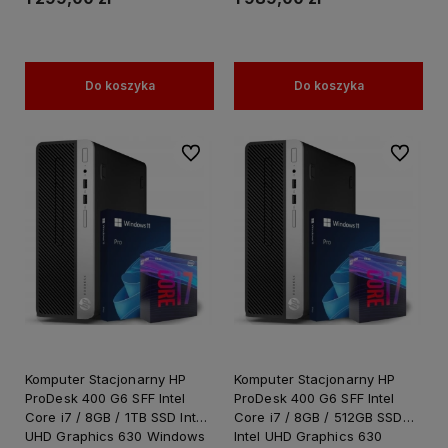
Do koszyka
Do koszyka
Do ulubionych
Do ulubi
Komputer Stacjonarny HP
Komputer Stacjonarny HP
ProDesk 400 G6 SFF Intel
ProDesk 400 G6 SFF Intel
Core i7 / 8GB / 1TB SSD Intel
Core i7 / 8GB / 512GB SSD
UHD Graphics 630 Windows
Intel UHD Graphics 630