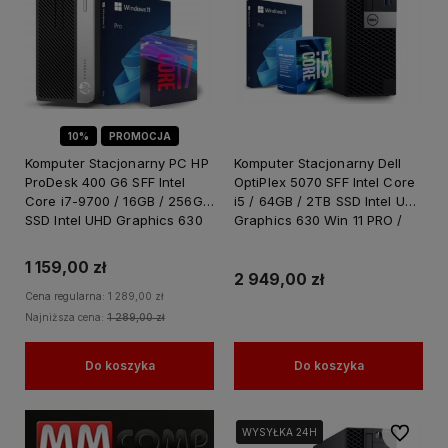
10%
PROMOCJA
Komputer Stacjonarny PC HP
Komputer Stacjonarny Dell
ProDesk 400 G6 SFF Intel
OptiPlex 5070 SFF Intel Core
Core i7-9700 / 16GB / 256GB
i5 / 64GB / 2TB SSD Intel UHD
SSD Intel UHD Graphics 630
Graphics 630 Win 11 PRO /
Windows 11 PRO
PC do Pracy Nauki
1 159,00 zł
2 949,00 zł
Cena regularna:
1 289,00 zł
Najniższa cena:
1 289,00 zł
Do koszyka
Do koszyka
Do ulubi
WYSYŁKA 24H
WYSYŁKA 24H