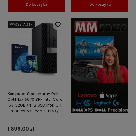
Do koszyka
Do koszyka
Do ulubionych
WYSYŁKA 24H
WYSYŁKA 24H
WYSYŁKA 24H
Komputer Stacjonarny Dell
OptiPlex 5070 SFF Intel Core
i5 / 32GB / 1TB SSD Intel UHD
Graphics 630 Win 11 PRO /
PC do Pracy Nauki
1 899,00 zł