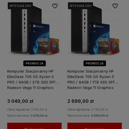
Do ulubionych
Do ulubi
WYSYŁKA 24H
WYSYŁKA 24H
WYSYŁKA 24H
WYSYŁKA 24H
WYSYŁKA 24H
WYSYŁKA 24H
PROMOCJA
PROMOCJA
Komputer Stacjonarny HP
Komputer Stacjonarny HP
EliteDesk 705 G5 Ryzen 5
EliteDesk 705 G5 Ryzen 5
PRO / 64GB / 2TB SSD SFF
PRO / 64GB / 1TB SSD SFF
Radeon Vega 11 Graphics
Radeon Vega 11 Graphics
Windows 11 PRO
Windows 11 PRO
3 049,00 zł
2 699,00 zł
Cena regularna:
3 149,00 zł
Cena regularna:
2 799,00 zł
Najniższa cena:
3 249,00 zł
Najniższa cena:
2 899,00 zł