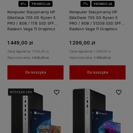
6%
PROMOCJA
7%
PROMOCJA
Komputer Stacjonarny HP
Komputer Stacjonarny HP
EliteDesk 705 G5 Ryzen 5
EliteDesk 705 G5 Ryzen 5
PRO / 8GB / 1TB SSD SFF
PRO / 8GB / 512GB SSD SFF
Radeon Vega 11 Graphics
Radeon Vega 11 Graphics
Windows 11 PRO
Windows 11 PRO
1 449,00 zł
1 299,00 zł
Cena regularna:
1 549,00 zł
Cena regularna:
1 399,00 zł
Najniższa cena:
1 649,00 zł
Najniższa cena:
1 499,00 zł
Do koszyka
Do koszyka
Do ulubionych
Do ulubi
WYSYŁKA 24H
WYSYŁKA 24H
WYSYŁKA 24H