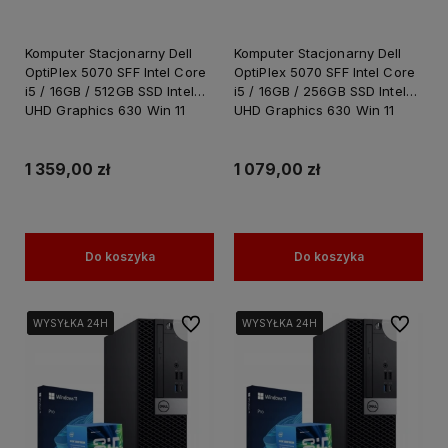
Komputer Stacjonarny Dell
Komputer Stacjonarny Dell
OptiPlex 5070 SFF Intel Core
OptiPlex 5070 SFF Intel Core
i5 / 16GB / 512GB SSD Intel
i5 / 16GB / 256GB SSD Intel
UHD Graphics 630 Win 11
UHD Graphics 630 Win 11
PRO / PC do Pracy Nauki
PRO / do Pracy Nauki
1 359,00 zł
1 079,00 zł
Do koszyka
Do koszyka
Do ulubionych
Do ulubi
WYSYŁKA 24H
WYSYŁKA 24H
WYSYŁKA 24H
WYSYŁKA 24H
WYSYŁKA 24H
WYSYŁKA 24H