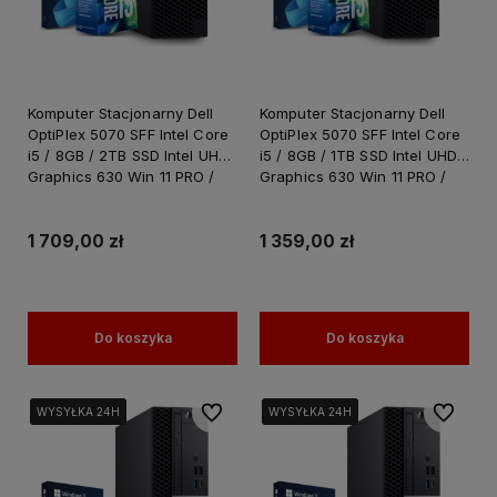
Komputer Stacjonarny Dell
Komputer Stacjonarny Dell
OptiPlex 5070 SFF Intel Core
OptiPlex 5070 SFF Intel Core
i5 / 8GB / 2TB SSD Intel UHD
i5 / 8GB / 1TB SSD Intel UHD
Graphics 630 Win 11 PRO /
Graphics 630 Win 11 PRO /
PC do Pracy Nauki
PC do Pracy Nauki
1 709,00 zł
1 359,00 zł
Do koszyka
Do koszyka
Do ulubionych
Do ulubi
WYSYŁKA 24H
WYSYŁKA 24H
WYSYŁKA 24H
WYSYŁKA 24H
WYSYŁKA 24H
WYSYŁKA 24H