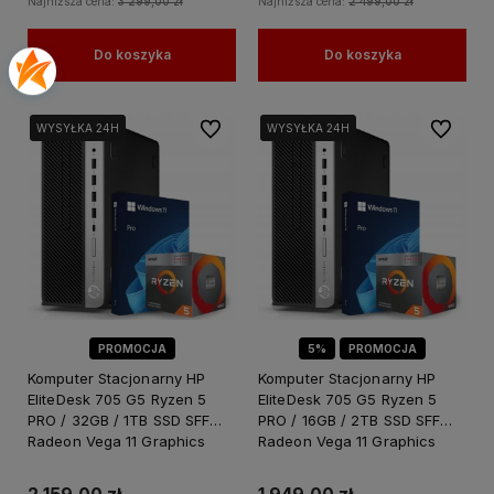
Najniższa cena:
3 299,00 zł
Najniższa cena:
2 499,00 zł
Do koszyka
Do koszyka
Do ulubionych
Do ulubi
WYSYŁKA 24H
WYSYŁKA 24H
WYSYŁKA 24H
WYSYŁKA 24H
PROMOCJA
5%
PROMOCJA
Komputer Stacjonarny HP
Komputer Stacjonarny HP
EliteDesk 705 G5 Ryzen 5
EliteDesk 705 G5 Ryzen 5
PRO / 32GB / 1TB SSD SFF
PRO / 16GB / 2TB SSD SFF
Radeon Vega 11 Graphics
Radeon Vega 11 Graphics
Windows 11 PRO
Windows 11 PRO