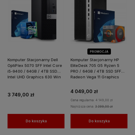
PROMOCJA
Komputer Stacjonarny Dell
Komputer Stacjonarny HP
OptiPlex 5070 SFF Intel Core
EliteDesk 705 G5 Ryzen 5
i5-9400 / 64GB / 4TB SSD
PRO / 64GB / 4TB SSD SFF
Intel UHD Graphics 630 Win
Radeon Vega 11 Graphics
11 PRO / PC do Pracy Nauki
Windows 11 PRO
4 049,00 zł
3 749,00 zł
Cena regularna:
4 149,00 zł
Najniższa cena:
3 399,00 zł
Do koszyka
Do koszyka