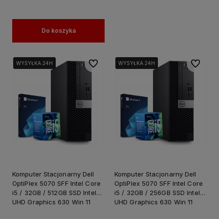
Do koszyka
Do ulubionych
Do ulubi
WYSYŁKA 24H
WYSYŁKA 24H
WYSYŁKA 24H
WYSYŁKA 24H
WYSYŁKA 24H
Komputer Stacjonarny Dell
Komputer Stacjonarny Dell
OptiPlex 5070 SFF Intel Core
OptiPlex 5070 SFF Intel Core
i5 / 32GB / 512GB SSD Intel
i5 / 32GB / 256GB SSD Intel
UHD Graphics 630 Win 11
UHD Graphics 630 Win 11
PRO / PC do Pracy Nauki
PRO / do Pracy Nauki