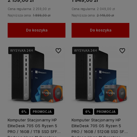
2 159,00 zł
1 949,00 zł
Cena regularna:
2 259,00 zł
Cena regularna:
2 049,00 zł
Najniższa cena:
1 899,00 zł
Najniższa cena:
2 149,00 zł
Do koszyka
Do koszyka
Do ulubionych
Do ulubi
WYSYŁKA 24H
WYSYŁKA 24H
WYSYŁKA 24H
WYSYŁKA 24H
WYSYŁKA 24H
WYSYŁKA 24H
6%
PROMOCJA
6%
PROMOCJA
Komputer Stacjonarny HP
Komputer Stacjonarny HP
EliteDesk 705 G5 Ryzen 5
EliteDesk 705 G5 Ryzen 5
PRO / 16GB / 1TB SSD SFF
PRO / 16GB / 512GB SSD SFF