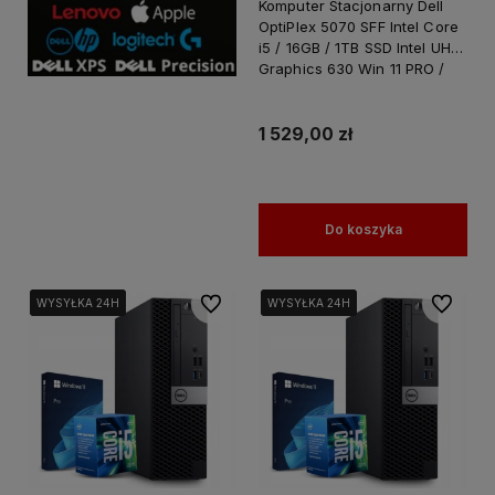
Komputer Stacjonarny Dell
OptiPlex 5070 SFF Intel Core
i5 / 16GB / 1TB SSD Intel UHD
Graphics 630 Win 11 PRO /
PC do Pracy Nauki
1 529,00 zł
Do koszyka
Do ulubionych
Do ulubi
WYSYŁKA 24H
WYSYŁKA 24H
WYSYŁKA 24H
WYSYŁKA 24H
WYSYŁKA 24H
WYSYŁKA 24H