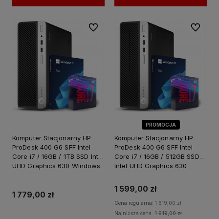
Do ulubionych
Do ulubi
PROMOCJA
Komputer Stacjonarny HP
Komputer Stacjonarny HP
ProDesk 400 G6 SFF Intel
ProDesk 400 G6 SFF Intel
Core i7 / 16GB / 1TB SSD Intel
Core i7 / 16GB / 512GB SSD
UHD Graphics 630 Windows
Intel UHD Graphics 630
11 PRO
Windows 11 PRO
1 599,00 zł
1 779,00 zł
Cena regularna:
1 619,00 zł
Najniższa cena:
1 619,00 zł