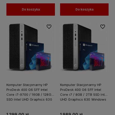
Do koszyka
Do koszyka
Do ulubionych
Do ulubi
Komputer Stacjonarny HP
Komputer Stacjonarny HP
ProDesk 400 G6 SFF Intel
ProDesk 400 G6 SFF Intel
Core i7-9700 / 16GB / 128GB
Core i7 / 8GB / 2TB SSD Intel
SSD Intel UHD Graphics 630
UHD Graphics 630 Windows
Windows 11 PRO
11 PRO
1 299,00 zł
1 989,00 zł