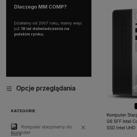
Dlaczego MM COMP?
wy już
Działamy od 2007 roku, mamy więc
Wszystkie nasze produkty o
już
18 lat doświadczenia na
gwaracją, a nasz doświadc
polskim rynku.
personel pomoże w wyborz
optymalnego sprzętu, oraz
z kazdym problemem doty
komputera.
Dodatkowo mo
liczyć na ekspresową i p
dostawę!
Opcje przeglądania
KATEGORIE
Komputer Stac
G6 SFF Intel C
Komputer stacjonarny do
SSD Intel UHD
biura