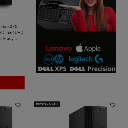
Plex 5070
SSD Intel UHD
o Pracy
WYSYŁKA 24H
WYSYŁKA 24H
Do ulubionych
Do ulubio