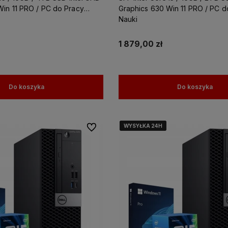
Win 11 PRO / PC do Pracy
Graphics 630 Win 11 PRO / PC d
Nauki
1 879,00 zł
Do koszyka
Do koszyka
WYSYŁKA 24H
WYSYŁKA 24H
WYSYŁKA 24H
WYSYŁKA 24H
Do ulubionych