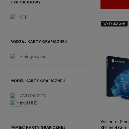
TYP OBUDOWY
SFF
WYSYŁKA 24H
WYSYŁKA 24H
WYSYŁKA 24H
RODZAJ KARTY GRAFICZNEJ
Zintegrowana
MODEL KARTY GRAFICZNEJ
AMD RADEON
Intel UHD
Komputer Stac
PAMIĘĆ KARTY GRAFICZNEJ
SFF Intel Core