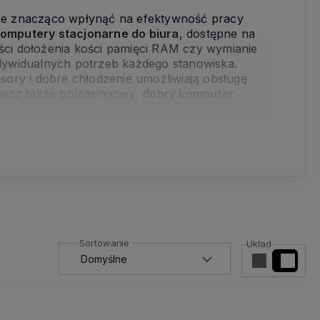
że znacząco wpłynąć na efektywność pracy
omputery stacjonarne do biura
, dostępne na
ości dołożenia kości pamięci RAM czy wymianie
dywidualnych potrzeb każdego stanowiska.
sory i dobre chłodzenie umożliwiają obsługę
iesz także poleasingowy,
dobry komputer
!
Układ