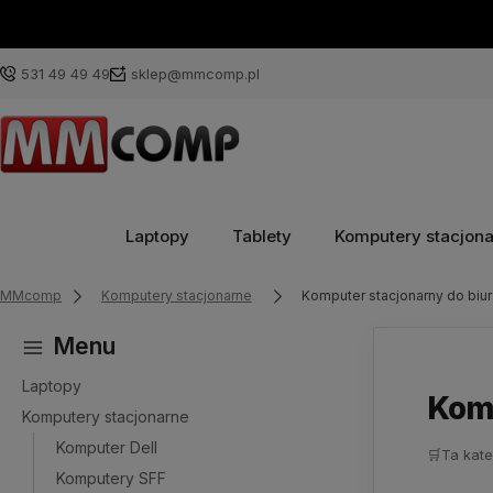
531 49 49 49
sklep@mmcomp.pl
Laptopy
Tablety
Komputery stacjon
MMcomp
Komputery stacjonarne
Komputer stacjonarny do biur
Menu
Laptopy
Komp
Komputery stacjonarne
Komputer Dell
🛒
Ta kate
Komputery SFF