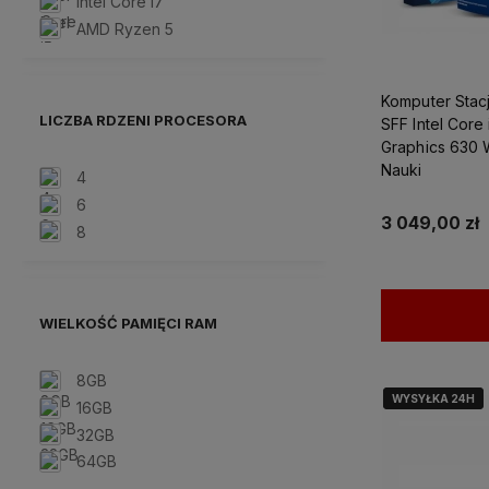
Intel Core i7
AMD Ryzen 5
Komputer Stac
LICZBA RDZENI PROCESORA
SFF Intel Core
Graphics 630 
Nauki
4
6
3 049,00 zł
8
WIELKOŚĆ PAMIĘCI RAM
8GB
WYSYŁKA 24H
WYSYŁKA 24H
16GB
32GB
64GB