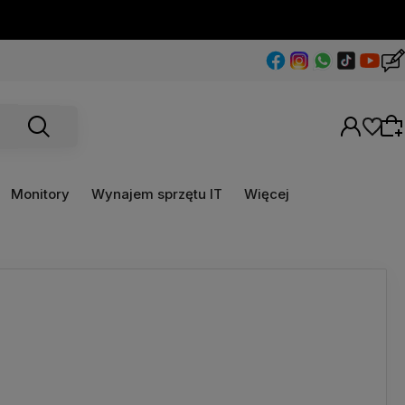
Monitory
Wynajem sprzętu IT
Więcej
Wybierz coś dla siebie z naszej aktualnej
oferty lub zaloguj się, aby przywrócić dodane
produkty do listy z poprzedniej sesji.