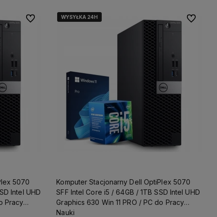
WYSYŁKA 24H
WYSYŁKA 24H
Do ulubionych
Do ulubio
amy więc
Wszystkie nasze produkty objęte są
na
gwaracją, a nasz doświadczony
personel pomoże w wyborze
optymalnego sprzętu, oraz pomoże
z kazdym problemem dotyczącym
komputera.
Dodatkowo możesz
liczyć na ekspresową i pewną
dostawę!
Plex 5070
Komputer Stacjonarny Dell OptiPlex 5070
SSD Intel UHD
SFF Intel Core i5 / 64GB / 1TB SSD Intel UHD
o Pracy
Graphics 630 Win 11 PRO / PC do Pracy
Nauki