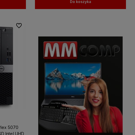
Do koszyka
Do ulubionych
Plex 5070
SD Intel UHD