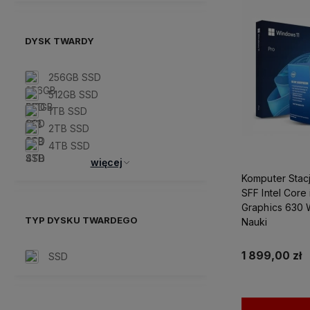
DYSK TWARDY
256GB SSD
512GB SSD
1TB SSD
2TB SSD
4TB SSD
więcej
Komputer Stac
SFF Intel Core
Graphics 630 
TYP DYSKU TWARDEGO
Nauki
1 899,00 zł
SSD