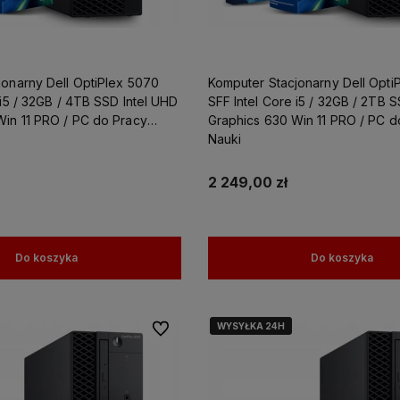
jonarny Dell OptiPlex 5070
Komputer Stacjonarny Dell Opti
 i5 / 32GB / 4TB SSD Intel UHD
SFF Intel Core i5 / 32GB / 2TB 
Win 11 PRO / PC do Pracy
Graphics 630 Win 11 PRO / PC d
Nauki
2 249,00 zł
Do koszyka
Do koszyka
WYSYŁKA 24H
WYSYŁKA 24H
Do ulubionych