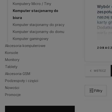
Komputery Micro / Tiny
Wybór 
Komputer stacjonarny do
zespołu
naszej 
biura
karty g
Komputer stacjonarny do pracy
Dodatko
Komputer stacjonarny do domu
wielu p
stacjon
Komputer gamingowy
Akcesoria komputerowe
ZOBACZ
Konsole
Monitory
Tablety
WSTECZ
Akcesoria GSM
Podzespoły i części
Nowości
Filtry
Promocje