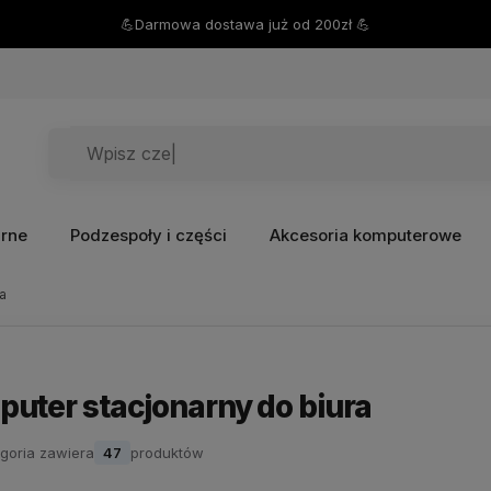
💪Darmowa dostawa już od 200zł 💪
arne
Podzespoły i części
Akcesoria komputerowe
a
uter stacjonarny do biura
goria zawiera
47
produktów