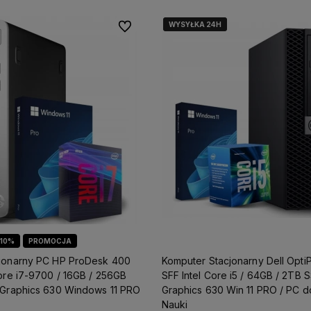
WYSYŁKA 24H
WYSYŁKA 24H
Do ulubionych
bjęte są
Skorzystaj z darmowej dostawy już
Działamy od 2007 roku, m
zony
od
200 zł!
już
18 lat doświadczenia 
e
polskim rynku.
 pomoże
czącym
żesz
ewną
10%
PROMOCJA
jonarny PC HP ProDesk 400
Komputer Stacjonarny Dell Opti
ore i7-9700 / 16GB / 256GB
SFF Intel Core i5 / 64GB / 2TB 
 Graphics 630 Windows 11 PRO
Graphics 630 Win 11 PRO / PC d
Nauki