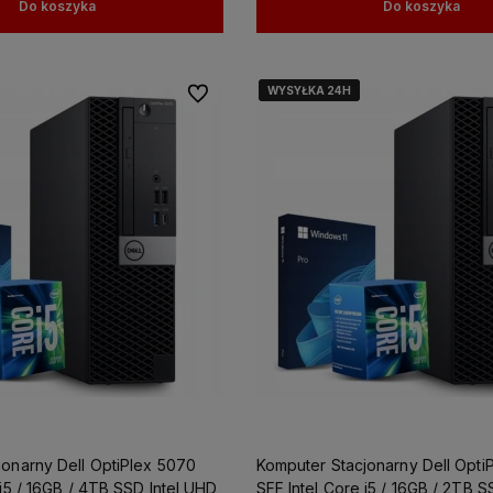
Do koszyka
Do koszyka
WYSYŁKA 24H
WYSYŁKA 24H
WYSYŁKA 24H
Do ulubionych
jonarny Dell OptiPlex 5070
Komputer Stacjonarny Dell Opti
 i5 / 16GB / 4TB SSD Intel UHD
SFF Intel Core i5 / 16GB / 2TB S