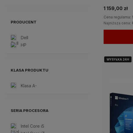
1 159,00 zł
Cena regularna:
PRODUCENT
Najniższa cena:
Dell
HP
WYSYŁKA 24H
WYSYŁKA 24H
KLASA PRODUKTU
Klasa A-
SERIA PROCESORA
Intel Core i5