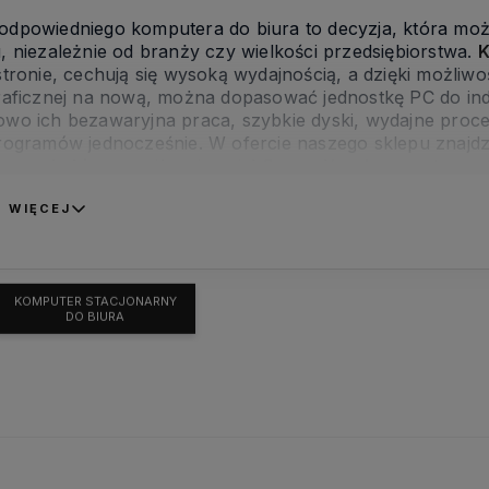
odpowiedniego komputera do biura to decyzja, która mo
, niezależnie od branży czy wielkości przedsiębiorstwa.
K
stronie, cechują się wysoką wydajnością, a dzięki możliw
raficznej na nową, można dopasować jednostkę PC do in
wo ich bezawaryjna praca, szybkie dyski, wydajne proce
rogramów jednocześnie. W ofercie naszego sklepu znajdz
arny do biura
w niższej cenie! Sprawdź pełny asortyment
 WIĘCEJ
KOMPUTER STACJONARNY
DO BIURA