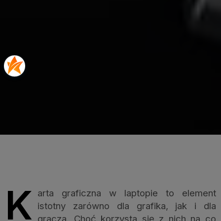
K
arta graficzna w laptopie to element
istotny zarówno dla grafika, jak i dla
gracza. Choć korzysta się z nich na co