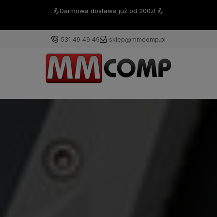
💪Darmowa dostawa już od 200zł 💪
531 49 49 49
sklep@mmcomp.pl