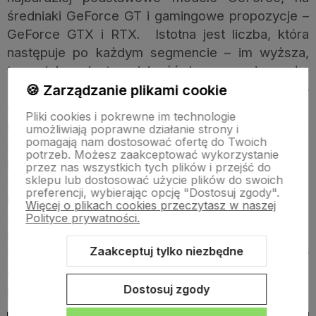
średniaki GeForce GT i gamingowe propozycje –
GeForce GTX i RTX. Istotna jest liczba, która
następuje po każdym segmencie – im wyższa,
tym większa jest wydajność danego podzespołu.
Niektóre z kart NVIDIA posiadają też dopisek Ti –
🍪 Zarządzanie plikami cookie
oznacza on ulepszenie wydajności – ten sam
Pliki cookies i pokrewne im technologie
model z funkcją Ti będzie wyróżniał się swoją
umożliwiają poprawne działanie strony i
pomagają nam dostosować ofertę do Twoich
sprawnością. Jeśli jednak szukasz sprzętu
potrzeb. Możesz zaakceptować wykorzystanie
profesjonalnego, warto bliżej zainteresować się
przez nas wszystkich tych plików i przejść do
sklepu lub dostosować użycie plików do swoich
serią Quadro i Tesla. Pierwsza z nich powstała na
preferencji, wybierając opcję "Dostosuj zgody".
bardzie GeForce i została stworzona dla
Więcej o plikach cookies przeczytasz w naszej
architektów. Z kolei model Tesla bazuje na
Polityce prywatności.
uniwersalnej architekturze CUDA, która umożliwia
Zaakceptuj tylko niezbędne
wydajniejsze wykorzystywanie mocy
obliczeniowej procesora – dlatego jest niezwykle
Dostosuj zgody
pomocna przy obliczeniach inżynieryjnych.