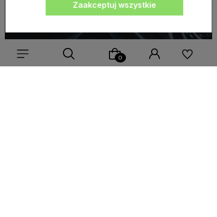
Zaakceptuj wszystkie
Wybierz coś dla siebie z naszej aktualnej oferty lub zaloguj
się, aby przywrócić dodane produkty do listy z poprzedniej
sesji.
AMD – wybierz trwały model Radeo lub FirePro
AMD, czyli Advanced Micro Devices, znane jest
ze swoich trwałych kart graficznych. Kartami
graficznymi zajmuje się AMD Graphics Product
Group, które wypuściło serie Radeon, Mobility