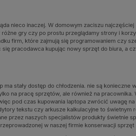
gląda nieco inaczej. W domowym zaciszu najczęście
e w różne gry czy po prostu przeglądamy strony i ko
adku firm, które zajmują się programowaniem czy sze
ać się pracodawca kupując nowy sprzęt do biura, 
op ma stały dostęp do chłodzenia. nie są konieczne 
tylko na pracę sprzętów, ale również na pracownika.
ęc pod czas kupowania laptopa zwrócić uwagę na ro
edytory tekstu czy arkusze kalkulacyjne to świetnym
ne przez naszych specjalistów produkty świetnie sp
przeprowadzonej w naszej firmie konserwacji sprzęt 