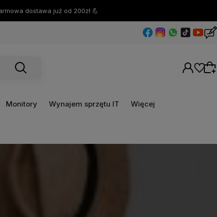
Monitory
Wynajem sprzętu IT
Więcej
Wybierz coś dla siebie z naszej aktualnej
oferty lub zaloguj się, aby przywrócić dodane
produkty do listy z poprzedniej sesji.