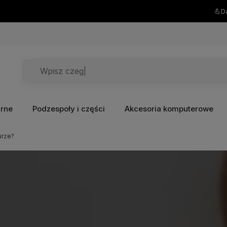
💪Darmowa dostawa już od 200zł 💪
arne
Podzespoły i części
Akcesoria komputerowe
urze?