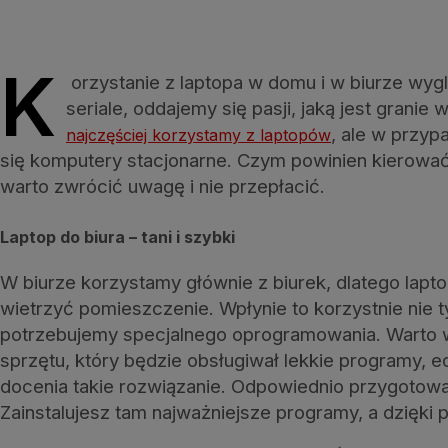
K
orzystanie z laptopa w domu i w biurze wy
seriale, oddajemy się pasji, jaką jest grani
, ale w przyp
najczęściej korzystamy z laptopów
się komputery stacjonarne. Czym powinien kierow
warto zwrócić uwagę i nie przepłacić.
Laptop do biura – tani i szybki
W biurze korzystamy głównie z biurek, dlatego lapt
wietrzyć pomieszczenie. Wpłynie to korzystnie nie 
potrzebujemy specjalnego oprogramowania. Warto wi
sprzętu, który będzie obsługiwał lekkie programy, 
docenia takie rozwiązanie. Odpowiednio przygotowa
Zainstalujesz tam najważniejsze programy, a dzięki 