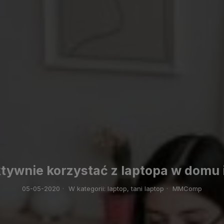
tywnie korzystać z laptopa w domu 
05-05-2020
·
W kategorii:
laptop,
tani laptop
·
MMComp