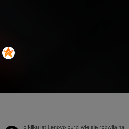
d kilku lat Lenovo burzliwie się rozwija na