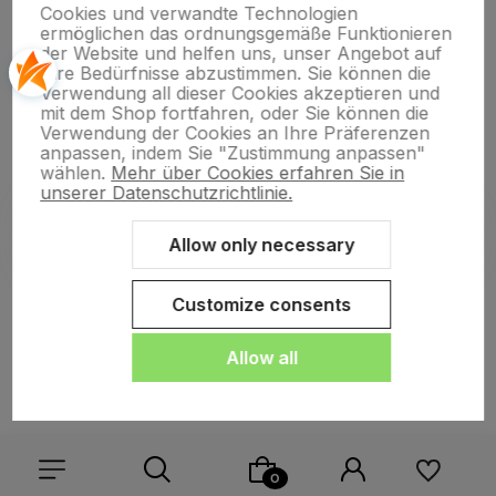
Cookies und verwandte Technologien
ermöglichen das ordnungsgemäße Funktionieren
der Website und helfen uns, unser Angebot auf
Ihre Bedürfnisse abzustimmen. Sie können die
Verwendung all dieser Cookies akzeptieren und
polityce prywatności
mit dem Shop fortfahren, oder Sie können die
Verwendung der Cookies an Ihre Präferenzen
anpassen, indem Sie "Zustimmung anpassen"
wählen.
Mehr über Cookies erfahren Sie in
unserer Datenschutzrichtlinie.
Allow only necessary
Sklep internetowy Shoper.pl
Szablon Shoper Modern 3.0™
od
GrowCommerce
Customize consents
Allow all