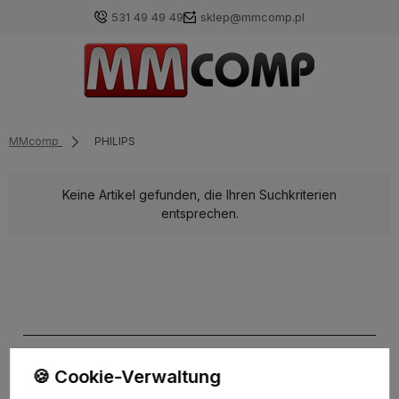
531 49 49 49
sklep@mmcomp.pl
MMcomp
PHILIPS
Keine Artikel gefunden, die Ihren Suchkriterien
entsprechen.
🍪 Cookie-Verwaltung