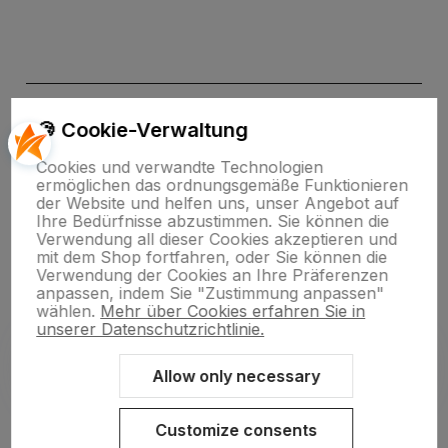
🍪 Cookie-Verwaltung
Cookies und verwandte Technologien
ermöglichen das ordnungsgemäße Funktionieren
der Website und helfen uns, unser Angebot auf
Ihre Bedürfnisse abzustimmen. Sie können die
Verwendung all dieser Cookies akzeptieren und
polityce prywatności
mit dem Shop fortfahren, oder Sie können die
Verwendung der Cookies an Ihre Präferenzen
anpassen, indem Sie "Zustimmung anpassen"
wählen.
Mehr über Cookies erfahren Sie in
unserer Datenschutzrichtlinie.
Allow only necessary
Sklep internetowy Shoper.pl
Szablon Shoper Modern 3.0™
od
GrowCommerce
Customize consents