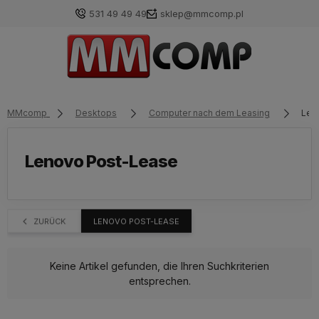
531 49 49 49
sklep@mmcomp.pl
MMcomp
Desktops
Computer nach dem Leasing
Len
Lenovo Post-Lease
ZURÜCK
LENOVO POST-LEASE
Keine Artikel gefunden, die Ihren Suchkriterien
entsprechen.