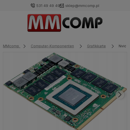
531 49 49 49
sklep@mmcomp.pl
MMcomp
Computer-Komponenten
Grafikkarte
Nvidia