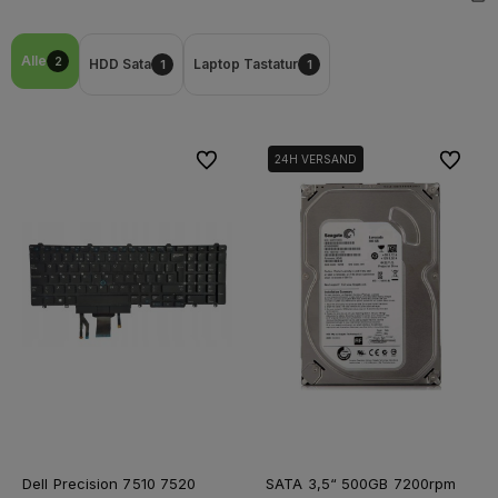
Alle
2
HDD Sata
Laptop Tastatur
1
1
Zu Favoriten
Zu Favor
24H VERSAND
Dell Precision 7510 7520
SATA 3,5“ 500GB 7200rpm