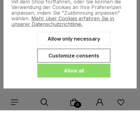
mit dem Shop fortfahren, oder Sie können die
Zum Warenkorb hinzufügen
Verwendung der Cookies an Ihre Präferenzen
anpassen, indem Sie "Zustimmung anpassen"
wählen.
Mehr über Cookies erfahren Sie in
unserer Datenschutzrichtlinie.
Allow only necessary
Customize consents
Allow all
polityce prywatności
Wybierz coś dla siebie z naszej aktualnej oferty lub zaloguj
się, aby przywrócić dodane produkty do listy z poprzedniej