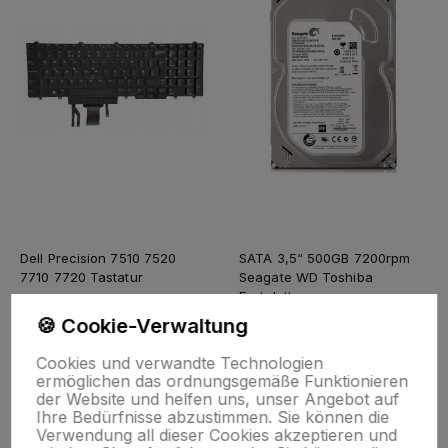
Dell Precision 7510 7520
SATA 3,5“ 500GB 7200rpm
7710 7720 Tastatur
Seagate WD Toshiba
Festplatte
🍪 Cookie-Verwaltung
35,50 €
3,78 €
Cookies und verwandte Technologien
ermöglichen das ordnungsgemäße Funktionieren
der Website und helfen uns, unser Angebot auf
Ihre Bedürfnisse abzustimmen. Sie können die
Verwendung all dieser Cookies akzeptieren und
Zum Warenkorb hinzufügen