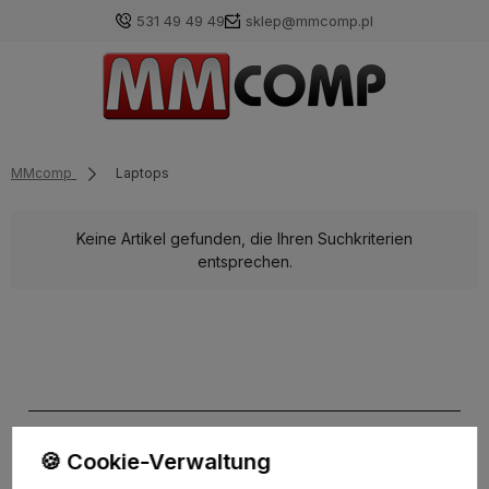
531 49 49 49
sklep@mmcomp.pl
MMcomp
Laptops
Keine Artikel gefunden, die Ihren Suchkriterien
entsprechen.
🍪 Cookie-Verwaltung