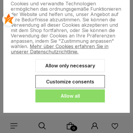
Cookies und verwandte Technologien
ermöglichen das ordnungsgemäße Funktionieren
der Website und helfen uns, unser Angebot auf
Ihre Bedürfnisse abzustimmen. Sie können die
Verwendung all dieser Cookies akzeptieren und
polityce prywatności
mit dem Shop fortfahren, oder Sie können die
Verwendung der Cookies an Ihre Präferenzen
anpassen, indem Sie "Zustimmung anpassen"
wählen.
Mehr über Cookies erfahren Sie in
unserer Datenschutzrichtlinie.
Allow only necessary
Sklep internetowy Shoper.pl
Szablon Shoper Modern 3.0™
od
GrowCommerce
Customize consents
Allow all